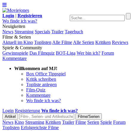
Login
|
Registrieren
Wo finde ich was?
Neuigkeiten
News
Streaming
Specials
Trailer
Tagebuch
Filme & Serien
Aktuell im Kino
Toplisten
Alle Filme
Alle Serien
Kritiken
Reviews
Spiele & Community
Gewinnspiele
Das Filmquiz
BOT-Liga
Wer bin ich?
Forum
Kommentare
Willkommen auf MJ!
Box Office Tippspiel
Kritik schreiben
Topliste anlegen
Film-Quiz
Kommentare
Wo finde ich was?
Login
Registrierung
Wo finde ich was?
News
Kino
Streaming
Kritiken
Trailer
Filme
Serien
Spiele
Forum
Toplisten
Erfolgreichste Filme