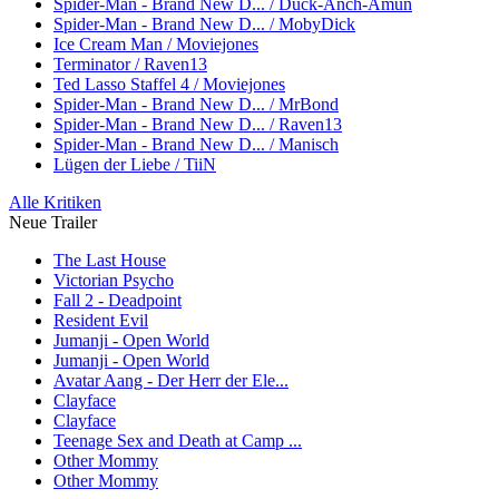
Spider-Man - Brand New D... / Duck-Anch-Amun
Spider-Man - Brand New D... / MobyDick
Ice Cream Man / Moviejones
Terminator / Raven13
Ted Lasso Staffel 4 / Moviejones
Spider-Man - Brand New D... / MrBond
Spider-Man - Brand New D... / Raven13
Spider-Man - Brand New D... / Manisch
Lügen der Liebe / TiiN
Alle Kritiken
Neue Trailer
The Last House
Victorian Psycho
Fall 2 - Deadpoint
Resident Evil
Jumanji - Open World
Jumanji - Open World
Avatar Aang - Der Herr der Ele...
Clayface
Clayface
Teenage Sex and Death at Camp ...
Other Mommy
Other Mommy