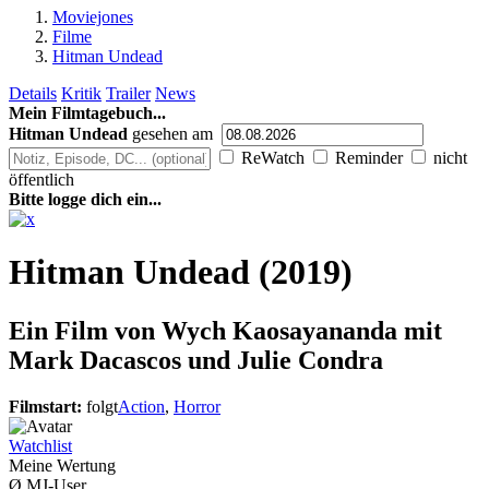
Moviejones
Filme
Hitman Undead
Details
Kritik
Trailer
News
Mein Filmtagebuch...
Hitman Undead
gesehen am
ReWatch
Reminder
nicht
öffentlich
Bitte logge dich ein...
Hitman Undead (2019)
Ein Film von
Wych Kaosayananda mit
Mark Dacascos und Julie Condra
Filmstart:
folgt
Action
,
Horror
Watchlist
Meine Wertung
Ø MJ-User