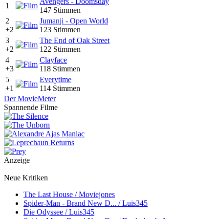
Avengers - Doomsday
1
147 Stimmen
2
Jumanji - Open World
+2
123 Stimmen
3
The End of Oak Street
+2
122 Stimmen
4
Clayface
+3
118 Stimmen
5
Everytime
+1
114 Stimmen
Der MovieMeter
Spannende Filme
Anzeige
Neue Kritiken
The Last House / Moviejones
Spider-Man - Brand New D... / Luis345
Die Odyssee / Luis345