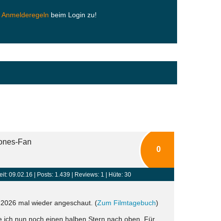
n
Anmelderegeln
beim Login zu!
jones-Fan
0
eit: 09.02.16 |
Posts: 1.439
| Reviews: 1 | Hüte: 30
 2026 mal wieder angeschaut. (
Zum Filmtagebuch
)
e ich nun noch einen halben Stern nach oben. Für