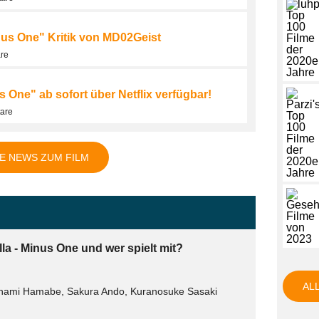
Minus One" Kritik von MD02Geist
are
 One" ab sofort über Netflix verfügbar!
tare
E NEWS ZUM FILM
la - Minus One und wer spielt mit?
AL
nami Hamabe, Sakura Ando, Kuranosuke Sasaki