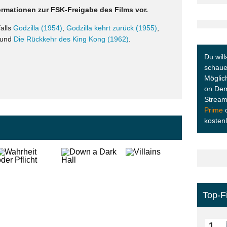
ormationen zur FSK-Freigabe des Films vor.
alls
Godzilla (1954)
,
Godzilla kehrt zurück (1955)
,
und
Die Rückkehr des King Kong (1962)
.
Du will
schauen
Möglic
on Dem
Stream
Prime
kosten
Top-F
1