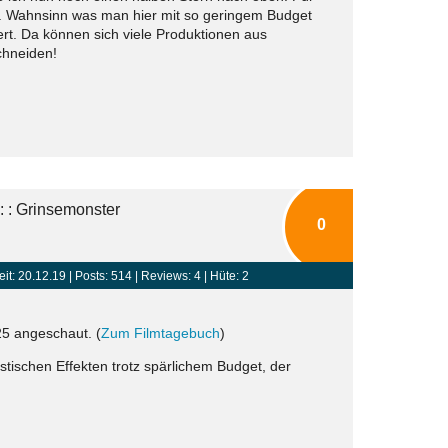
lm. Wahnsinn was man hier mit so geringem Budget
rt. Da können sich viele Produktionen aus
chneiden!
: : Grinsemonster
0
eit: 20.12.19 |
Posts: 514
| Reviews: 4 | Hüte: 2
25 angeschaut. (
Zum Filmtagebuch
)
stischen Effekten trotz spärlichem Budget, der