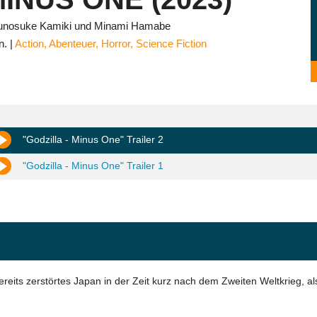
unosuke Kamiki und Minami Hamabe
n.
Action
,
Abenteuer
,
Horror
,
Science Fiction
"Godzilla - Minus One" Trailer 2
"Godzilla - Minus One" Trailer 1
ereits zerstörtes Japan in der Zeit kurz nach dem Zweiten Weltkrieg, a