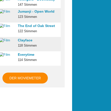
147 Stimmen
Jumanji - Open World
123 Stimmen
The End of Oak Street
122 Stimmen
Clayface
118 Stimmen
Everytime
114 Stimmen
DER MOVIEMETER