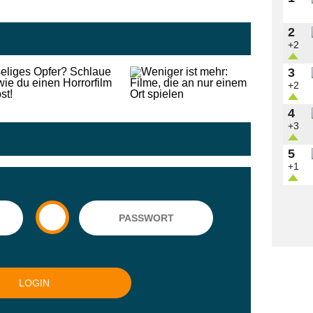
2
+2
3
+2
4
+3
5
+1