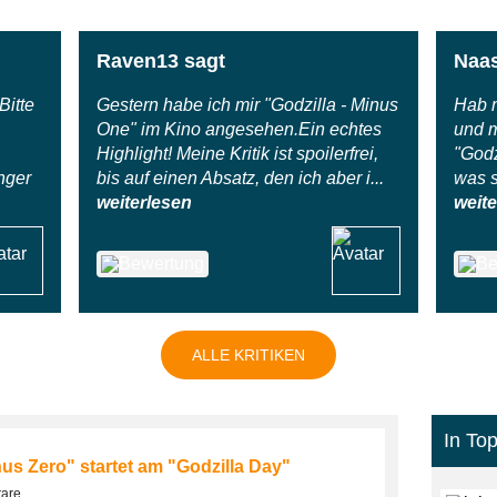
Raven13 sagt
Naas
itte
Gestern habe ich mir "Godzilla - Minus
Hab m
One" im Kino angesehen.Ein echtes
und m
Highlight! Meine Kritik ist spoilerfrei,
"Godz
nger
bis auf einen Absatz, den ich aber i...
was s
weiterlesen
weite
ALLE KRITIKEN
In Top
us Zero" startet am "Godzilla Day"
tare