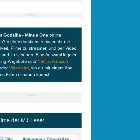
Anzeige
st
Godzilla - Minus One
online
? Viele Videodienste bieten dir die
hkeit, Filme zu streamen und per Video
and zu schauen. Eine Auswahl legaler
ing-Angebote sind
Netflix
,
Amazon
oder
Videoload
, wo du mit einem Abo
los Filme schauen kannst.
Anzeige
ilme der MJ-Leser
Avengers - Doomsday