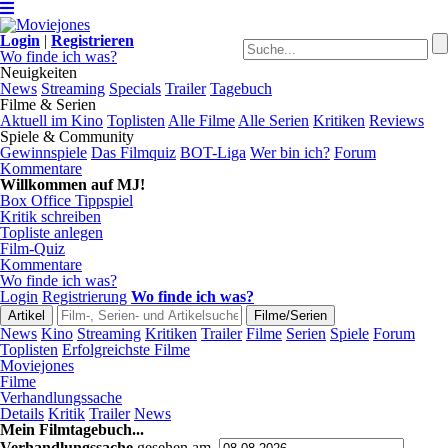
Login
|
Registrieren
Wo finde ich was?
Neuigkeiten
News
Streaming
Specials
Trailer
Tagebuch
Filme & Serien
Aktuell im Kino
Toplisten
Alle Filme
Alle Serien
Kritiken
Reviews
Spiele & Community
Gewinnspiele
Das Filmquiz
BOT-Liga
Wer bin ich?
Forum
Kommentare
Willkommen auf MJ!
Box Office Tippspiel
Kritik schreiben
Topliste anlegen
Film-Quiz
Kommentare
Wo finde ich was?
Login
Registrierung
Wo finde ich was?
News
Kino
Streaming
Kritiken
Trailer
Filme
Serien
Spiele
Forum
Toplisten
Erfolgreichste Filme
Moviejones
Filme
Verhandlungssache
Details
Kritik
Trailer
News
Mein Filmtagebuch...
Verhandlungssache
gesehen am