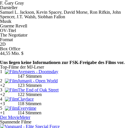
F. Gary Gray
Darsteller
Samuel L. Jackson, Kevin Spacey, David Morse, Ron Rifkin, John
Spencer, J.T. Walsh, Siobhan Fallon
Musik
Graeme Revell
OV-Titel
The Negotiator
Format
2D
Box Office
44,55 Mio. $
Uns liegen keine Informationen zur FSK-Freigabe des Films vor.
Top-Filme der MJ-Leser
1
Avengers - Doomsday
147 Stimmen
2
Jumanji - Open World
+2
123 Stimmen
3
The End of Oak Street
+2
122 Stimmen
4
Clayface
+3
118 Stimmen
5
Everytime
+1
114 Stimmen
Der MovieMeter
Spannende Filme