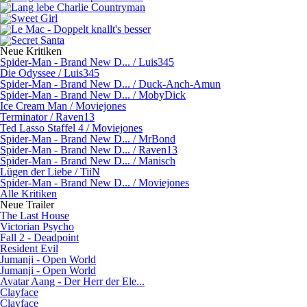
Neue Kritiken
Spider-Man - Brand New D... / Luis345
Die Odyssee / Luis345
Spider-Man - Brand New D... / Duck-Anch-Amun
Spider-Man - Brand New D... / MobyDick
Ice Cream Man / Moviejones
Terminator / Raven13
Ted Lasso Staffel 4 / Moviejones
Spider-Man - Brand New D... / MrBond
Spider-Man - Brand New D... / Raven13
Spider-Man - Brand New D... / Manisch
Lügen der Liebe / TiiN
Spider-Man - Brand New D... / Moviejones
Alle Kritiken
Neue Trailer
The Last House
Victorian Psycho
Fall 2 - Deadpoint
Resident Evil
Jumanji - Open World
Jumanji - Open World
Avatar Aang - Der Herr der Ele...
Clayface
Clayface