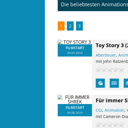
Die beliebtesten Animation
1
2
3
Toy Story 3
(
FILMSTART
29.07.2010
Abenteuer
,
Anim
mit John Ratzenb
Für immer S
FILMSTART
CGI
,
Animation
,
30.06.2010
mit Cameron Dia