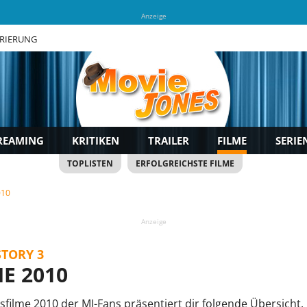
Anzeige
TRIERUNG
REAMING
KRITIKEN
TRAILER
FILME
SERIE
TOPLISTEN
ERFOLGREICHSTE FILME
010
Anzeige
STORY 3
E 2010
sfilme 2010 der MJ-Fans präsentiert dir folgende Übersicht.