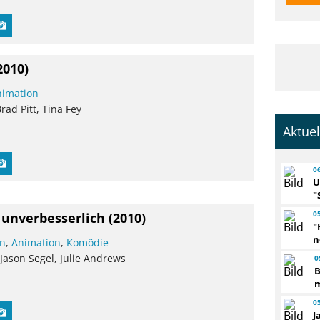
2010)
nimation
Brad Pitt, Tina Fey
Aktue
0
U
"
0
h unverbesserlich
(2010)
"
n
on
,
Animation
,
Komödie
 Jason Segel, Julie Andrews
0
B
m
0
J