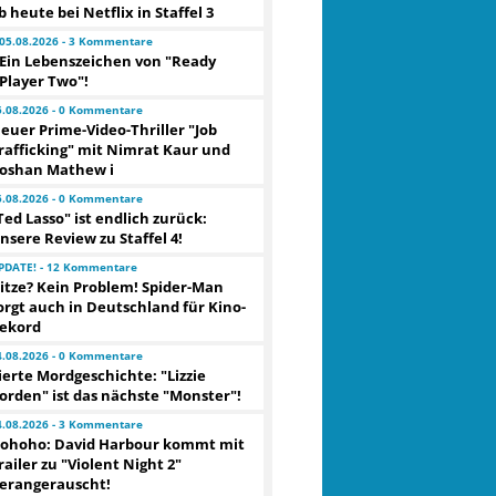
b heute bei Netflix in Staffel 3
05.08.2026 - 3 Kommentare
Ein Lebenszeichen von "Ready
Player Two"!
5.08.2026 - 0 Kommentare
euer Prime-Video-Thriller "Job
rafficking" mit Nimrat Kaur und
oshan Mathew i
5.08.2026 - 0 Kommentare
Ted Lasso" ist endlich zurück:
nsere Review zu Staffel 4!
PDATE! - 12 Kommentare
itze? Kein Problem! Spider-Man
orgt auch in Deutschland für Kino-
ekord
4.08.2026 - 0 Kommentare
ierte Mordgeschichte: "Lizzie
orden" ist das nächste "Monster"!
4.08.2026 - 3 Kommentare
ohoho: David Harbour kommt mit
railer zu "Violent Night 2"
erangerauscht!