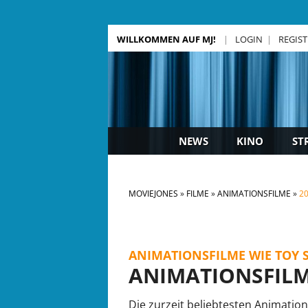
WILLKOMMEN AUF MJ!
LOGIN
REGIS
NEWS
KINO
ST
MOVIEJONES
FILME
ANIMATIONSFILME
2
ANIMATIONSFILME WIE TOY 
ANIMATIONSFILM
Die zurzeit beliebtesten Animation