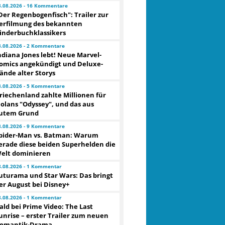
3.08.2026 - 16 Kommentare
Der Regenbogenfisch": Trailer zur
erfilmung des bekannten
inderbuchklassikers
3.08.2026 - 2 Kommentare
ndiana Jones lebt! Neue Marvel-
omics angekündigt und Deluxe-
ände alter Storys
3.08.2026 - 5 Kommentare
riechenland zahlte Millionen für
olans "Odyssey", und das aus
utem Grund
3.08.2026 - 9 Kommentare
pider-Man vs. Batman: Warum
erade diese beiden Superhelden die
elt dominieren
3.08.2026 - 1 Kommentar
uturama und Star Wars: Das bringt
er August bei Disney+
3.08.2026 - 1 Kommentar
ald bei Prime Video: The Last
unrise – erster Trailer zum neuen
omantik-Drama