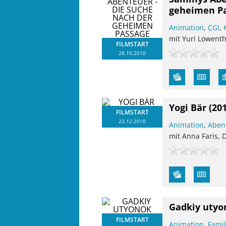
geheimen P
Animation
,
CGI
,
mit Yuri Lowenth
FILMSTART
28.10.2010
Yogi Bär
(20
FILMSTART
23.12.2010
Animation
,
Aben
mit Anna Faris, 
Gadkiy utyo
FILMSTART
Animation
,
Famil