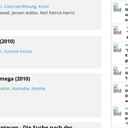
0
n
,
Comicverfilmung
,
Krimi
M
ood, Jensen Ackles, Neil Patrick Harris
z
o
(2010)
0
"
n
,
Science Fiction
K
g
U
S
Omega
(2010)
T
0
ation
,
Komödie
,
Familie
D
D
v
U
D
P
"
teuer - Die Suche nach der