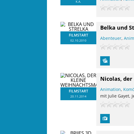
K.A.
Belka und S
FILMSTART
Abenteuer
,
Anim
02.10.2010
Nicolas, de
Animation
,
Komö
FILMSTART
mit Julie Gayet, 
20.11.2014