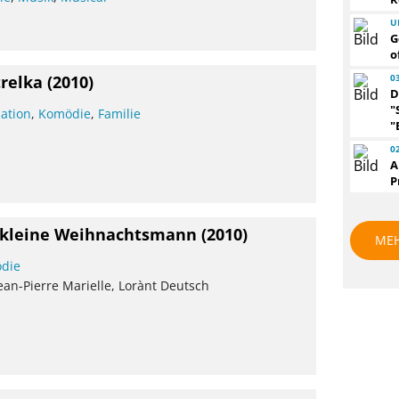
U
G
o
0
trelka
(2010)
D
"
ation
,
Komödie
,
Familie
"
0
A
P
r kleine Weihnachtsmann
(2010)
ME
die
Jean-Pierre Marielle, Lorànt Deutsch