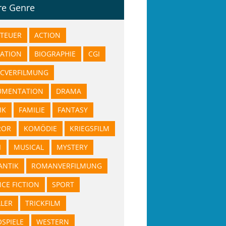
re Genre
TEUER
ACTION
ATION
BIOGRAPHIE
CGI
CVERFILMUNG
UMENTATION
DRAMA
IK
FAMILIE
FANTASY
ROR
KOMÖDIE
KRIEGSFILM
I
MUSICAL
MYSTERY
NTIK
ROMANVERFILMUNG
NCE FICTION
SPORT
LLER
TRICKFILM
OSPIELE
WESTERN