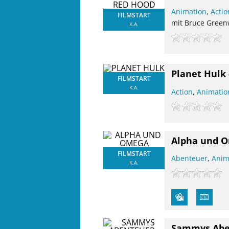
Animation
,
Actio
FILMSTART
mit Bruce Greenw
K.A.
Planet Hulk
FILMSTART
K.A.
Action
,
Animatio
Alpha und 
FILMSTART
Abenteuer
,
Anim
K.A.
Sammys Aben