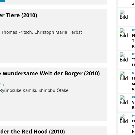
a
er Tiere
(2010)
0
, Thomas Fritsch, Christoph Maria Herbst
N
T
R
0
"
U
Die wundersame Welt der Borger
(2010)
U
H
s
asy
R
, Ryûnosuke Kamiki, Shinobu Ôtake
0
V
B
0
H
T
der the Red Hood
(2010)
h