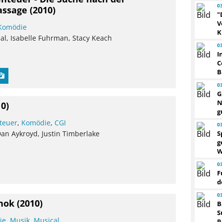
0
assage
(2010)
"
V
Komödie
K
al, Isabelle Fuhrman, Stacy Keach
0
I
C
B
0
G
N
10)
g
teuer
,
Komödie
,
CGI
0
S
Dan Aykroyd, Justin Timberlake
g
W
0
F
d
0
nok
(2010)
B
S
ie
,
Musik
,
Musical
R