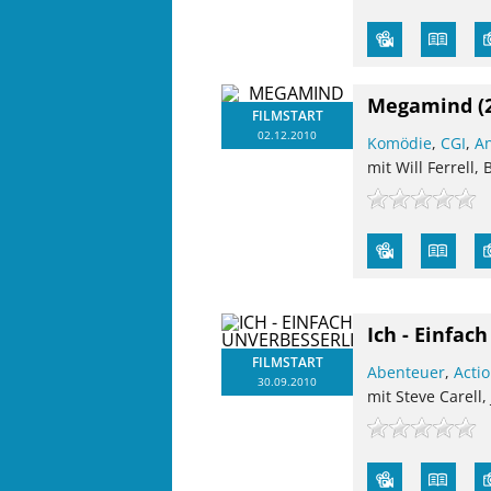
Megamind
(
FILMSTART
02.12.2010
Komödie
,
CGI
,
A
mit Will Ferrell, 
Ich - Einfac
FILMSTART
Abenteuer
,
Acti
30.09.2010
mit Steve Carell,