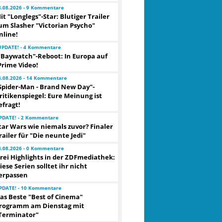
4.08.2026 - 9 Kommentare
it "Longlegs"-Star: Blutiger Trailer
um Slasher "Victorian Psycho"
nline!
UPDATE! - 4 Kommentare
"Baywatch"-Reboot: In Europa auf
Prime Video!
4.08.2026 - 14 Kommentare
Spider-Man - Brand New Day"-
ritikenspiegel: Eure Meinung ist
efragt!
PDATE! - 2 Kommentare
tar Wars wie niemals zuvor? Finaler
railer für "Die neunte Jedi"
4.08.2026 - 0 Kommentare
rei Highlights in der ZDFmediathek:
iese Serien solltet ihr nicht
erpassen
PDATE! - 10 Kommentare
as Beste "Best of Cinema"
rogramm am Dienstag mit
Terminator"