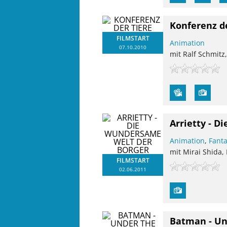
Konferenz d
FILMSTART
Animation
07.10.2010
mit Ralf Schmitz
Arrietty - 
Animation
,
Fant
mit Mirai Shida
FILMSTART
02.06.2011
Batman - Un