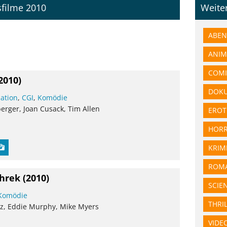
sfilme 2010
Weite
ABEN
ANIM
COMI
2010)
DOK
ation
,
CGI
,
Komödie
erger, Joan Cusack, Tim Allen
EROT
HOR
KRIM
ROMA
hrek
(2010)
SCIE
Komödie
THRI
z, Eddie Murphy, Mike Myers
VIDE