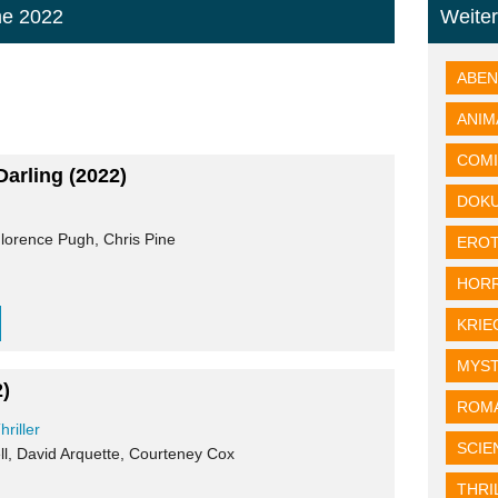
me 2022
Weite
ABE
ANIM
COM
Darling
(2022)
DOK
 Florence Pugh, Chris Pine
EROT
HOR
KRIE
MYS
2)
ROM
hriller
SCIE
l, David Arquette, Courteney Cox
THRI