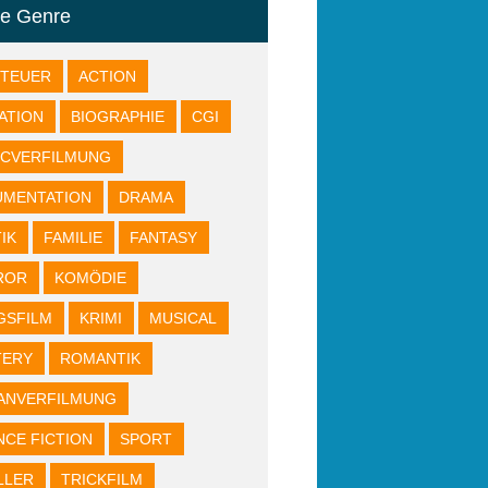
re Genre
NTEUER
ACTION
ATION
BIOGRAPHIE
CGI
ICVERFILMUNG
UMENTATION
DRAMA
IK
FAMILIE
FANTASY
ROR
KOMÖDIE
GSFILM
KRIMI
MUSICAL
TERY
ROMANTIK
ANVERFILMUNG
NCE FICTION
SPORT
LLER
TRICKFILM