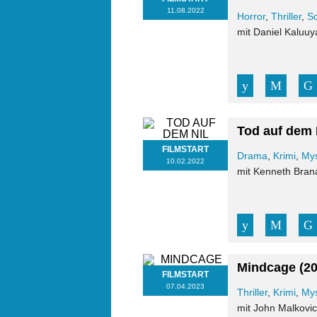
11.08.2022
Horror
,
Thriller
,
Sc
mit Daniel Kaluu
Tod auf dem 
FILMSTART
Drama
,
Krimi
,
Mys
10.02.2022
mit Kenneth Bran
Mindcage
(2
FILMSTART
07.04.2023
Thriller
,
Krimi
,
Mys
mit John Malkovi