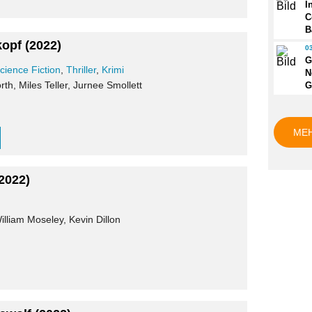
I
C
B
kopf
(2022)
0
G
cience Fiction
,
Thriller
,
Krimi
N
th, Miles Teller, Jurnee Smollett
G
ME
2022)
illiam Moseley, Kevin Dillon