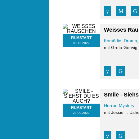
Weisses Rau
FILMSTART
Komödie
,
Drama
08.12.2022
mit Greta Gerwig,
Smile - Sieh
Horror
,
Mystery
FILMSTART
mit Jessie T. Ush
29.09.2022