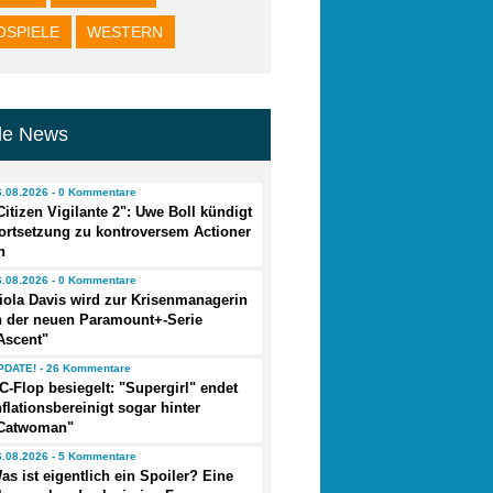
OSPIELE
WESTERN
lle News
6.08.2026 - 0 Kommentare
Citizen Vigilante 2": Uwe Boll kündigt
ortsetzung zu kontroversem Actioner
n
6.08.2026 - 0 Kommentare
iola Davis wird zur Krisenmanagerin
n der neuen Paramount+-Serie
Ascent"
PDATE! - 26 Kommentare
C-Flop besiegelt: "Supergirl" endet
nflationsbereinigt sogar hinter
Catwoman"
6.08.2026 - 5 Kommentare
as ist eigentlich ein Spoiler? Eine