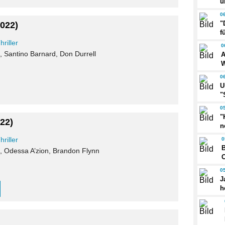
ü
0
"
2022)
f
hriller
0
i, Santino Barnard, Don Durrell
A
W
0
U
"
0
"
022)
n
hriller
0
B
, Odessa A’zion, Brandon Flynn
0
J
h