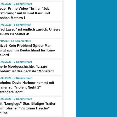
5.08.2026 - 0 Kommentare
euer Prime-Video-Thriller "Job
rafficking" mit Nimrat Kaur und
oshan Mathew i
5.08.2026 - 1 Kommentar
Ted Lasso" ist endlich zurück: Unsere
eview zu Staffel 4!
PDATE! - 12 Kommentare
itze? Kein Problem! Spider-Man
orgt auch in Deutschland für Kino-
ekord
4.08.2026 - 0 Kommentare
ierte Mordgeschichte: "Lizzie
orden" ist das nächste "Monster"!
4.08.2026 - 3 Kommentare
ohoho: David Harbour kommt mit
railer zu "Violent Night 2"
erangerauscht!
4.08.2026 - 9 Kommentare
it "Longlegs"-Star: Blutiger Trailer
um Slasher "Victorian Psycho"
nline!