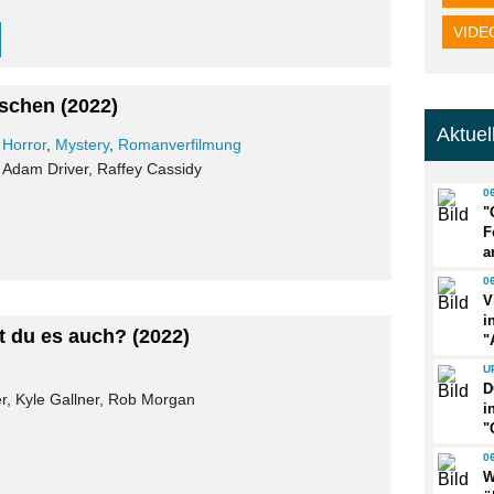
VIDE
schen
(2022)
Aktue
,
Horror
,
Mystery
,
Romanverfilmung
 Adam Driver, Raffey Cassidy
0
"
F
a
0
V
i
st du es auch?
(2022)
"
U
D
er, Kyle Gallner, Rob Morgan
i
"
0
W