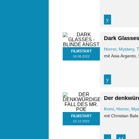
Dark Glasses
Horror
,
Mystery
,
T
FILMSTART
mit Asia Argento, 
16.06.2022
Der denkwürd
Krimi
,
Horror
,
Mys
mit Christian Bale
FILMSTART
22.12.2022