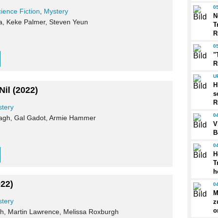
0
ience Fiction
,
Mystery
N
ya, Keke Palmer, Steven Yeun
T
R
0
"
R
U
H
Nil
(2022)
s
R
tery
0
agh, Gal Gadot, Armie Hammer
V
B
0
H
T
h
022)
0
M
tery
z
o
ch, Martin Lawrence, Melissa Roxburgh