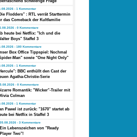
berraschend schwierige Frage
6.08.2026 - 1 Kommentar
Die Flodders" : RTL verrät Starttermin
ür das Comeback der Kultfamilie
6.08.2026 - 0 Kommentare
b heute bei Netflix: "Ich und die
alter Boys" Staffel 3
6.08.2026 - 180 Kommentare
nser Box Office Tippspiel: Nochmal
Spider-Man" sowie "One Night Only"
5.08.2026 - 1 Kommentar
Hercule": BBC enthüllt den Cast der
euen Agatha-Christie-Serie
5.08.2026 - 0 Kommentare
izarre Romantik: "Wicker"-Trailer mit
Olivia Colman
5.08.2026 - 1 Kommentar
an Pawel ist zurück: "1670" startet ab
eute bei Netflix in Staffel 3
05.08.2026 - 3 Kommentare
Ein Lebenszeichen von "Ready
Player Two"!