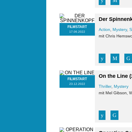
Der Spinnen
FILMSTART
Action
,
Mystery
,
S
17.06.2022
mit Chris Hemswor
On the Line
(
FILMSTART
23.12.2022
Thriller
,
Mystery
mit Mel Gibson, W