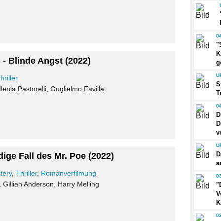
0
"
K
 - Blinde Angst
(2022)
g
U
hriller
S
Ilenia Pastorelli, Guglielmo Favilla
T
0
D
D
v
U
D
ige Fall des Mr. Poe
(2022)
a
tery
,
Thriller
,
Romanverfilmung
0
, Gillian Anderson, Harry Melling
"
V
K
0