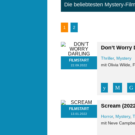
Die beliebtesten Mystery-Fil
1
2
Don’t Worry 
Thriller
,
Mystery
FILMSTART
mit Olivia Wilde,
22.09.2022
Scream
(202
FILMSTART
13.01.2022
Horror
,
Mystery
,
T
mit Neve Campbel