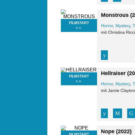
Monstrous
(
FILMSTART
Horror
,
Mystery
,
T
K.A.
mit Christina Ricc
Hellraiser
(2
FILMSTART
K.A.
Horror
,
Mystery
,
T
mit Jamie Clayton
Nope
(2022)
FILMSTART