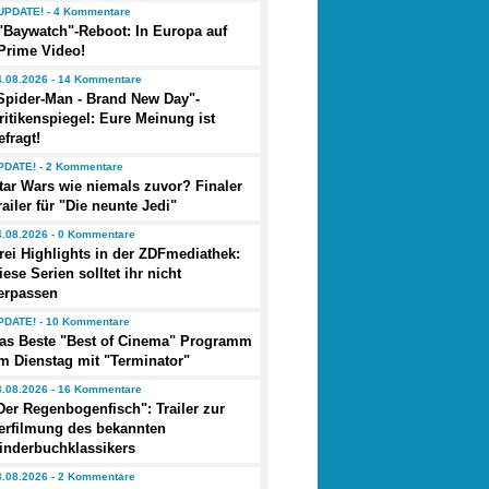
UPDATE! - 4 Kommentare
"Baywatch"-Reboot: In Europa auf
Prime Video!
4.08.2026 - 14 Kommentare
Spider-Man - Brand New Day"-
ritikenspiegel: Eure Meinung ist
efragt!
PDATE! - 2 Kommentare
tar Wars wie niemals zuvor? Finaler
railer für "Die neunte Jedi"
4.08.2026 - 0 Kommentare
rei Highlights in der ZDFmediathek:
iese Serien solltet ihr nicht
erpassen
PDATE! - 10 Kommentare
as Beste "Best of Cinema" Programm
m Dienstag mit "Terminator"
3.08.2026 - 16 Kommentare
Der Regenbogenfisch": Trailer zur
erfilmung des bekannten
inderbuchklassikers
3.08.2026 - 2 Kommentare