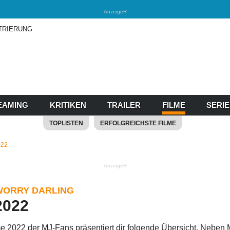
AnzeigeR
TRIERUNG
EAMING
KRITIKEN
TRAILER
FILME
SERI
TOPLISTEN
ERFOLGREICHSTE FILME
022
AnzeigeR
 WORRY DARLING
2022
me 2022 der MJ-Fans präsentiert dir folgende Übersicht.
Neben M