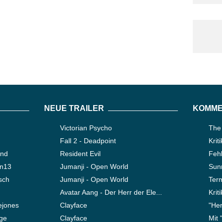
NEUE TRAILER
KOMME
Victorian Psycho
The
Fall 2 - Deadpoint
Krit
ond
Resident Evil
Fehl
en13
Jumanji - Open World
Sun
sch
Jumanji - Open World
Ter
Avatar Aang - Der Herr der Ele...
Krit
ejones
Clayface
"Her
nge
Clayface
Mit 