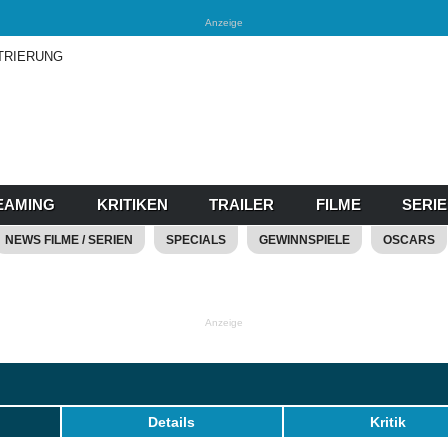
Anzeige
TRIERUNG
EAMING
KRITIKEN
TRAILER
FILME
SERI
NEWS FILME / SERIEN
SPECIALS
GEWINNSPIELE
OSCARS
Anzeige
Details
Kritik