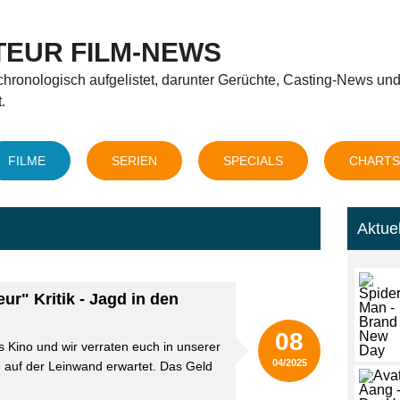
TEUR FILM-NEWS
ronologisch aufgelistet, darunter Gerüchte, Casting-News und T
.
FILME
SERIEN
SPECIALS
CHARTS
Aktuel
r" Kritik - Jagd in den
08
s Kino und wir verraten euch in unserer
04/2025
h auf der Leinwand erwartet. Das Geld