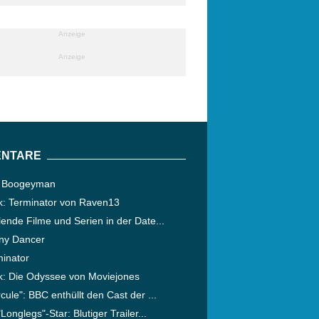
Anzeige
Anzeige
NTARE
 Boogeyman
ik: Terminator von Raven13
ende Filme und Serien in der Date...
ny Dancer
minator
ik: Die Odyssee von Moviejones
cule": BBC enthüllt den Cast der ...
"Longlegs"-Star: Blutiger Trailer...