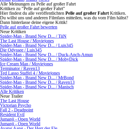
Alle Meinungen zu Pelle auf großer Fahrt
Kritiken zu "Pelle auf großer Fahrt"
Hier findest du alle veröffentlichten
Pelle auf großer Fahrt
Kritiken.
Du willst uns und anderen Filmfans mitteilen, was du vom Film hältst?
Dann hinterlasse deine eigene Kritik!
Pelle auf großer Fahrt bewerten
Neue Kritiken
Spider-Man - Brand New D... / TiiN
The Last House / Moviejones
Spider-Man - Brand New D... / Luis345
Die Odyssee / Luis345
Spider-Man - Brand New D... / Duck-Anch-Amun
Spider-Man - Brand New D... / MobyDick
Ice Cream Man / Moviejones
Terminator / Raven13
Ted Lasso Staffel 4 / Moviejones
Spider-Man - Brand New D... / MrBond
Spider-Man - Brand New D... / Raven13
Spider-Man - Brand New D... / Manisch
Alle Kritiken
Neue Trailer
The Last House
Victorian Psycho
Fall 2 - Deadpoint
Resident Evil
Jumanji - Open World
Jumanji - Open World
Avatar Aang - Der Herr der Ele...