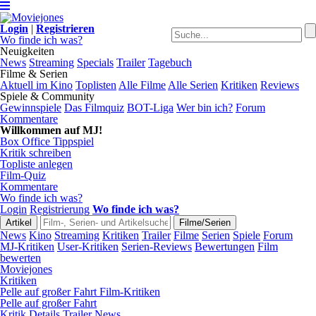
Login
|
Registrieren
Wo finde ich was?
Neuigkeiten
News
Streaming
Specials
Trailer
Tagebuch
Filme & Serien
Aktuell im Kino
Toplisten
Alle Filme
Alle Serien
Kritiken
Reviews
Spiele & Community
Gewinnspiele
Das Filmquiz
BOT-Liga
Wer bin ich?
Forum
Kommentare
Willkommen auf MJ!
Box Office Tippspiel
Kritik schreiben
Topliste anlegen
Film-Quiz
Kommentare
Wo finde ich was?
Login
Registrierung
Wo finde ich was?
News
Kino
Streaming
Kritiken
Trailer
Filme
Serien
Spiele
Forum
MJ-Kritiken
User-Kritiken
Serien-Reviews
Bewertungen
Film
bewerten
Moviejones
Kritiken
Pelle auf großer Fahrt Film-Kritiken
Pelle auf großer Fahrt
Kritik
Details
Trailer
News