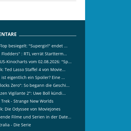
NTARE
lop besiegelt: "Supergirl" endet ...
 Flodders" : RTL verrät Startterm...
 US-Kinocharts vom 02.08.2026: "Sp...
ik: Ted Lasso Staffel 4 von Movie...
ist eigentlich ein Spoiler? Eine ...
locks Zero": So begann die Geschi...
izen Vigilante 2": Uwe Boll kündi...
r Trek - Strange New Worlds
tik: Die Odyssee von Moviejones
lende Filme und Serien in der Date...
ralia - Die Serie