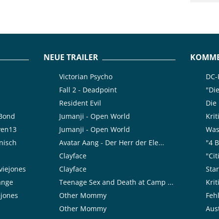
NEUE TRAILER
KOMME
Victorian Psycho
DC-F
Fall 2 - Deadpoint
"Die
Resident Evil
Die
rBond
Jumanji - Open World
Krit
ven13
Jumanji - Open World
Was 
nisch
Avatar Aang - Der Herr der Ele...
"4 B
Clayface
"Cit
viejones
Clayface
Sta
range
Teenage Sex and Death at Camp ...
Kri
ejones
Other Mommy
Feh
Other Mommy
Aust