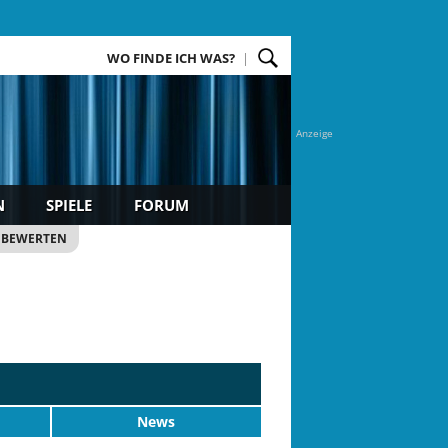
WO FINDE ICH WAS?
Anzeige
N
SPIELE
FORUM
 BEWERTEN
News