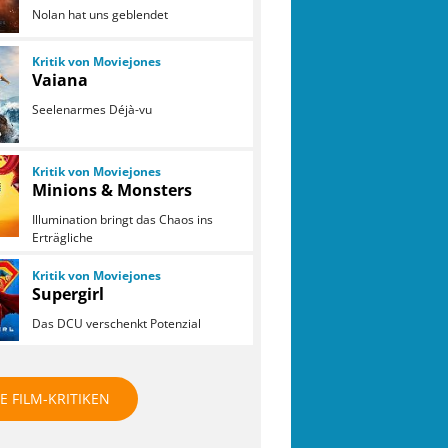
Nolan hat uns geblendet
Kritik von Moviejones
Vaiana
Seelenarmes Déjà-vu
Kritik von Moviejones
Minions & Monsters
Illumination bringt das Chaos ins
Erträgliche
Kritik von Moviejones
Supergirl
Das DCU verschenkt Potenzial
E FILM-KRITIKEN