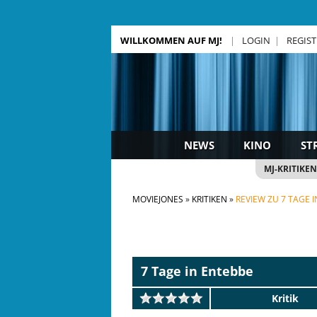
WILLKOMMEN AUF MJ!
LOGIN
REGIS
NEWS
KINO
ST
MJ-KRITIKEN
MOVIEJONES
KRITIKEN
REVIEW ZU 7 TAGE 
7 Tage in Entebbe
Kritik