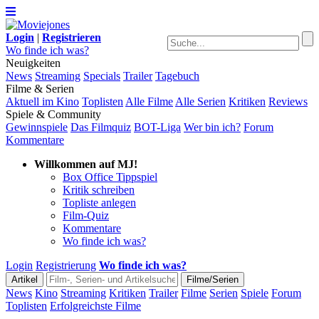
Login
|
Registrieren
Wo finde ich was?
Neuigkeiten
News
Streaming
Specials
Trailer
Tagebuch
Filme & Serien
Aktuell im Kino
Toplisten
Alle Filme
Alle Serien
Kritiken
Reviews
Spiele & Community
Gewinnspiele
Das Filmquiz
BOT-Liga
Wer bin ich?
Forum
Kommentare
Willkommen auf MJ!
Box Office Tippspiel
Kritik schreiben
Topliste anlegen
Film-Quiz
Kommentare
Wo finde ich was?
Login
Registrierung
Wo finde ich was?
News
Kino
Streaming
Kritiken
Trailer
Filme
Serien
Spiele
Forum
Toplisten
Erfolgreichste Filme