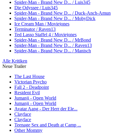
Spider-Man - Brand New D... / Luis345
Die Odyssee / Luis345
Spider-Man - Brand New D... / Duck-Anch-Amun
Spider-Man - Brand New D... / MobyDick
Ice Cream Man / Moviejones
Terminator / Raven13
Ted Lasso Staffel 4 / Moviejones
Spider-Man - Brand New D... / MrBond
Spider-Man - Brand New D... / Raven13
Spider-Man - Brand New D... / Manisch
Alle Kritiken
Neue Trailer
The Last House
Victorian Psycho
Fall 2 - Deadpoint
Resident Evil
Jumanji - Open World
Jumanji - Open World
Avatar Aang - Der Herr der Ele...
Clayface
Clayface
Teenage Sex and Death at Camp ...
Other Mommy