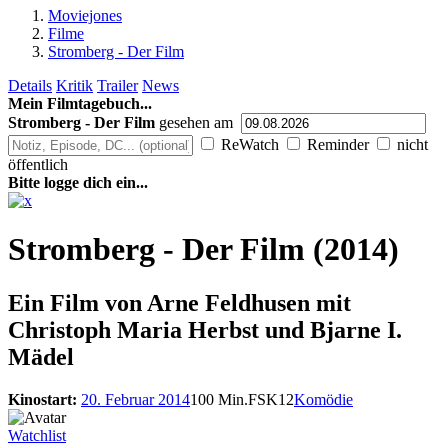
Moviejones
Filme
Stromberg - Der Film
Details
Kritik
Trailer
News
Mein Filmtagebuch...
Stromberg - Der Film
gesehen am
ReWatch
Reminder
nicht
öffentlich
Bitte logge dich ein...
Stromberg - Der Film (2014)
Ein Film von
Arne Feldhusen mit
Christoph Maria Herbst und Bjarne I.
Mädel
Kinostart:
20. Februar 2014
100 Min.
FSK12
Komödie
Watchlist