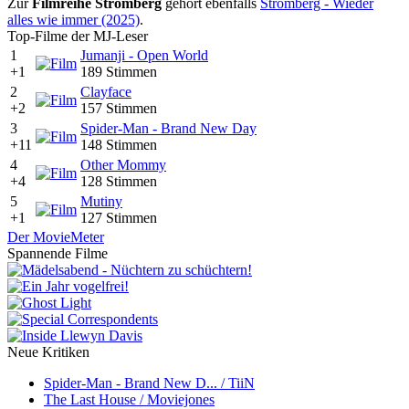
Zur
Filmreihe Stromberg
gehört ebenfalls
Stromberg - Wieder
alles wie immer (2025)
.
Top-Filme der MJ-Leser
1
Jumanji - Open World
+1
189 Stimmen
2
Clayface
+2
157 Stimmen
3
Spider-Man - Brand New Day
+11
148 Stimmen
4
Other Mommy
+4
128 Stimmen
5
Mutiny
+1
127 Stimmen
Der MovieMeter
Spannende Filme
Neue Kritiken
Spider-Man - Brand New D... / TiiN
The Last House / Moviejones