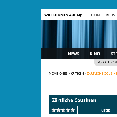
WILLKOMMEN AUF MJ!
LOGIN
REGIS
NEWS
KINO
ST
MJ-KRITIKEN
MOVIEJONES
KRITIKEN
ZÄRTLICHE COUSINE
Zärtliche Cousinen
Kritik