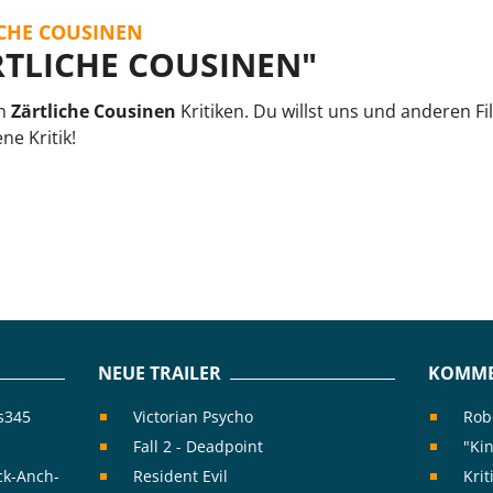
CHE COUSINEN
RTLICHE COUSINEN"
en
Zärtliche Cousinen
Kritiken. Du willst uns und anderen F
ne Kritik!
NEUE TRAILER
KOMME
is345
Victorian Psycho
Rob
Fall 2 - Deadpoint
"Kin
ck-Anch-
Resident Evil
Kri