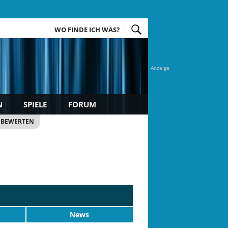
WO FINDE ICH WAS?
Anzeige
N
SPIELE
FORUM
 BEWERTEN
News