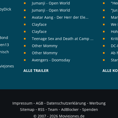
Jumanji - Open World
"Her
byDick
Jumanji - Open World
"Jur
Avatar Aang - Der Herr der Ele...
Mar
Clayface
We 
Clayface
Hoh
rBond
Teenage Sex and Death at Camp ...
Kri
ven13
Other Mommy
DC-F
nisch
Other Mommy
Ab h
Avengers - Doomsday
Star
viejones
ALLE TRAILER
ALLE K
-
-
-
Impressum
AGB
Datenschutzerklärung
Werbung
-
-
-
-
Sitemap
RSS
Team
AdBlocker
Spenden
© 2007 - 2026 Moviejones.de