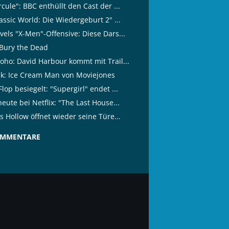
cule": BBC enthüllt den Cast der ...
assic World: Die Wiedergeburt 2" ...
vels "X-Men"-Offensive: Diese Dars...
Bury the Dead
oho: David Harbour kommt mit Trail...
tik: Ice Cream Man von Moviejones
lop besiegelt: "Supergirl" endet ...
eute bei Netflix: "The Last House...
s Hollow öffnet wieder seine Türe...
OMMENTARE