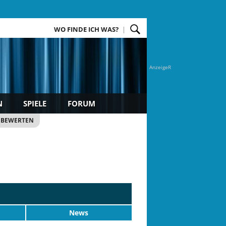
WO FINDE ICH WAS?
AnzeigeR
N
SPIELE
FORUM
 BEWERTEN
News