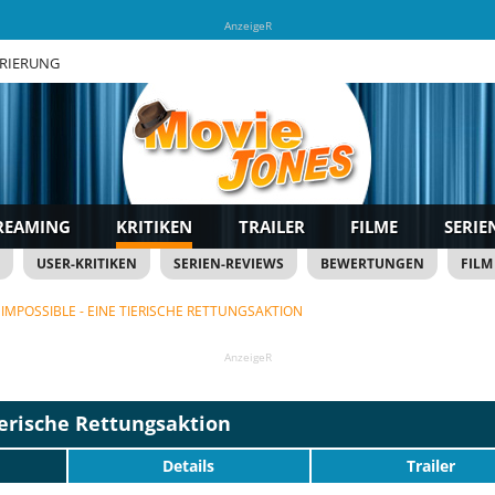
AnzeigeR
TRIERUNG
REAMING
KRITIKEN
TRAILER
FILME
SERIE
USER-KRITIKEN
SERIEN-REVIEWS
BEWERTUNGEN
FILM
 IMPOSSIBLE - EINE TIERISCHE RETTUNGSAKTION
AnzeigeR
ierische Rettungsaktion
Details
Trailer