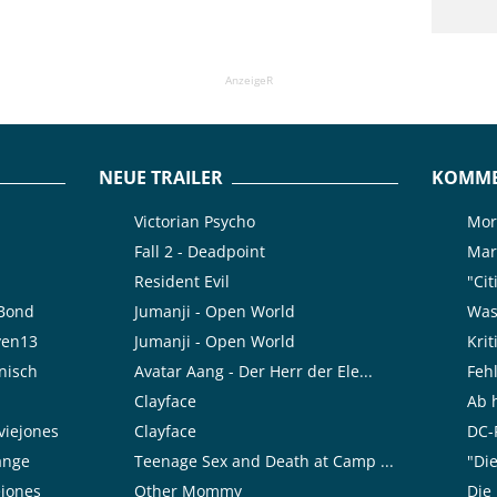
AnzeigeR
NEUE TRAILER
KOMME
Victorian Psycho
Mor
Fall 2 - Deadpoint
Mar
Resident Evil
"Cit
rBond
Jumanji - Open World
Was 
ven13
Jumanji - Open World
Kri
nisch
Avatar Aang - Der Herr der Ele...
Feh
Clayface
Ab h
viejones
Clayface
DC-F
range
Teenage Sex and Death at Camp ...
"Die
ejones
Other Mommy
Die