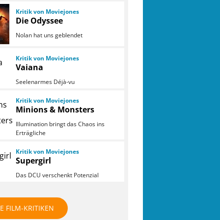
Kritik von Moviejones
Die Odyssee
Nolan hat uns geblendet
Kritik von Moviejones
Vaiana
Seelenarmes Déjà-vu
Kritik von Moviejones
Minions & Monsters
Illumination bringt das Chaos ins
Erträgliche
Kritik von Moviejones
Supergirl
Das DCU verschenkt Potenzial
E FILM-KRITIKEN