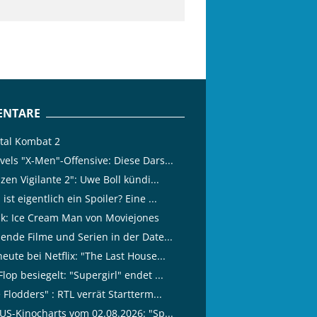
NTARE
tal Kombat 2
vels "X-Men"-Offensive: Diese Dars...
izen Vigilante 2": Uwe Boll kündi...
ist eigentlich ein Spoiler? Eine ...
tik: Ice Cream Man von Moviejones
lende Filme und Serien in der Date...
eute bei Netflix: "The Last House...
lop besiegelt: "Supergirl" endet ...
 Flodders" : RTL verrät Startterm...
 US-Kinocharts vom 02.08.2026: "Sp...