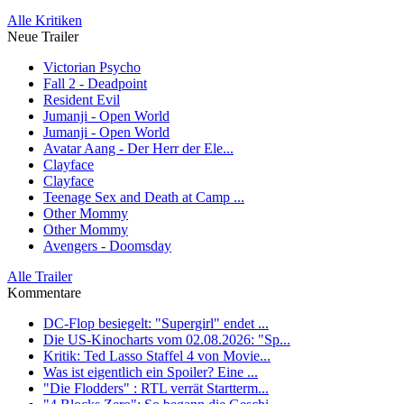
Alle Kritiken
Neue Trailer
Victorian Psycho
Fall 2 - Deadpoint
Resident Evil
Jumanji - Open World
Jumanji - Open World
Avatar Aang - Der Herr der Ele...
Clayface
Clayface
Teenage Sex and Death at Camp ...
Other Mommy
Other Mommy
Avengers - Doomsday
Alle Trailer
Kommentare
DC-Flop besiegelt: "Supergirl" endet ...
Die US-Kinocharts vom 02.08.2026: "Sp...
Kritik: Ted Lasso Staffel 4 von Movie...
Was ist eigentlich ein Spoiler? Eine ...
"Die Flodders" : RTL verrät Startterm...