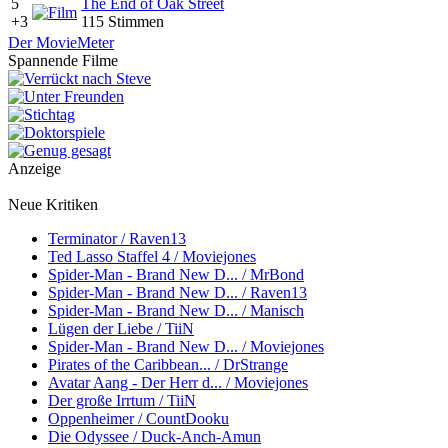
5
The End of Oak Street
+3
115 Stimmen
Der MovieMeter
Spannende Filme
Anzeige
Neue Kritiken
Terminator / Raven13
Ted Lasso Staffel 4 / Moviejones
Spider-Man - Brand New D... / MrBond
Spider-Man - Brand New D... / Raven13
Spider-Man - Brand New D... / Manisch
Lügen der Liebe / TiiN
Spider-Man - Brand New D... / Moviejones
Pirates of the Caribbean... / DrStrange
Avatar Aang - Der Herr d... / Moviejones
Der große Irrtum / TiiN
Oppenheimer / CountDooku
Die Odyssee / Duck-Anch-Amun