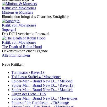
Kritik von Moviejones
Minions & Monsters
Illumination bringt das Chaos ins Erträgliche
Kritik von Moviejones
Supergirl
Das DCU verschenkt Potenzial
Kritik von Moviejones
The Death of Robin Hood
Dekonstruktion einer Legende
Alle Film-Kritiken
Neue Kritiken
Terminator / Raven13
Ted Lasso Staffel 4 / Moviejones
Spider-Man - Brand New D... / MrBond
Spider-Man - Brand New D... / Raven13
Spider-Man - Brand New D... / Manisch
Lügen der Liebe / TiiN
Spider-Man - Brand New D... / Moviejones
Pirates of the Caribbean... / DrStrange
Avatar Aang - Der Herr d... / Moviejones