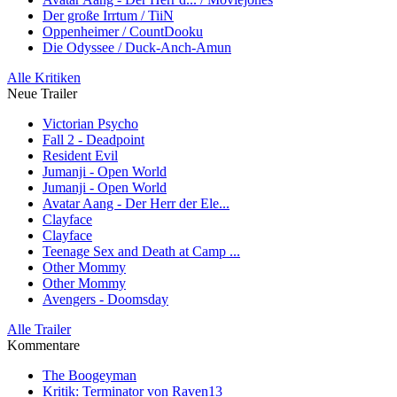
Der große Irrtum / TiiN
Oppenheimer / CountDooku
Die Odyssee / Duck-Anch-Amun
Alle Kritiken
Neue Trailer
Victorian Psycho
Fall 2 - Deadpoint
Resident Evil
Jumanji - Open World
Jumanji - Open World
Avatar Aang - Der Herr der Ele...
Clayface
Clayface
Teenage Sex and Death at Camp ...
Other Mommy
Other Mommy
Avengers - Doomsday
Alle Trailer
Kommentare
The Boogeyman
Kritik: Terminator von Raven13