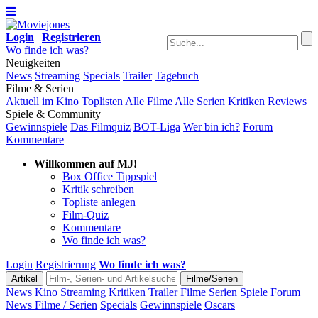
Login
|
Registrieren
Wo finde ich was?
Neuigkeiten
News
Streaming
Specials
Trailer
Tagebuch
Filme & Serien
Aktuell im Kino
Toplisten
Alle Filme
Alle Serien
Kritiken
Reviews
Spiele & Community
Gewinnspiele
Das Filmquiz
BOT-Liga
Wer bin ich?
Forum
Kommentare
Willkommen auf MJ!
Box Office Tippspiel
Kritik schreiben
Topliste anlegen
Film-Quiz
Kommentare
Wo finde ich was?
Login
Registrierung
Wo finde ich was?
News
Kino
Streaming
Kritiken
Trailer
Filme
Serien
Spiele
Forum
News Filme / Serien
Specials
Gewinnspiele
Oscars