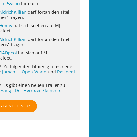
ian Psycho
für euch!
AldrichKillian
darf fortan den Titel
her" tragen.
Henny
hat sich soeben auf MJ
eldet.
AldrichKillian
darf fortan den Titel
eus" tragen.
DADpool
hat sich auf MJ
eldet.
Zu folgenden Filmen gibt es neue
r:
Jumanji - Open World
und
Resident
Es gibt einen neuen Trailer zu
 Aang - Der Herr der Elemente
.
S IST NOCH NEU?