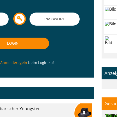
n
Anmelderegeln
beim Login zu!
Anzei
Gerad
rbarischer Youngster
0