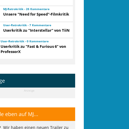
MJ-Retrokritik - 26 Kommentare
Unsere "Need for Speed"-Filmkritik
User-Retrokritik - 7 Kommentare
Userkritik zu "Interstellar" von TiiN
User-Retrokritik - 0 Kommentare
Userkritik zu "Fast & Furious 6" von
ProfessorX
ge
Anzeige
e eben auf MJ...
Wir haben einen neuen Trailer zu