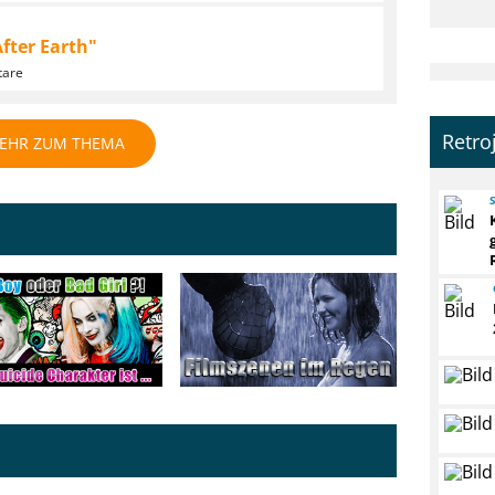
After Earth"
tare
Retro
EHR ZUM THEMA