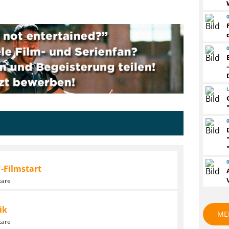
-Filmstart
tare
ik
ME
tare