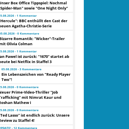
Unser Box Office Tippspiel: Nochmal
"Spider-Man" sowie "One Night Only"
05.08.2026 - 1 Kommentar
"Hercule": BBC enthüllt den Cast der
neuen Agatha-Christie-Serie
05.08.2026 - 0 Kommentare
Bizarre Romantik: "Wicker"-Trailer
mit Olivia Colman
05.08.2026 - 1 Kommentar
Jan Pawel ist zurück: "1670" startet ab
heute bei Netflix in Staffel 3
05.08.2026 - 3 Kommentare
Ein Lebenszeichen von "Ready Player
Two"!
05.08.2026 - 0 Kommentare
Neuer Prime-Video-Thriller "Job
Trafficking" mit Nimrat Kaur und
Roshan Mathew i
05.08.2026 - 0 Kommentare
"Ted Lasso" ist endlich zurück: Unsere
Review zu Staffel 4!
UPDATE! - 12 Kommentare