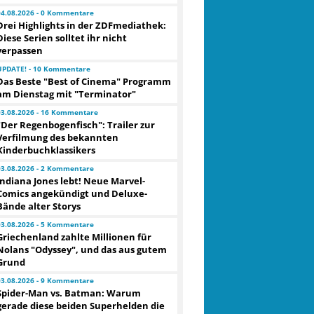
04.08.2026 - 0 Kommentare
Drei Highlights in der ZDFmediathek:
Diese Serien solltet ihr nicht
verpassen
UPDATE! - 10 Kommentare
Das Beste "Best of Cinema" Programm
am Dienstag mit "Terminator"
03.08.2026 - 16 Kommentare
"Der Regenbogenfisch": Trailer zur
Verfilmung des bekannten
Kinderbuchklassikers
03.08.2026 - 2 Kommentare
Indiana Jones lebt! Neue Marvel-
Comics angekündigt und Deluxe-
Bände alter Storys
03.08.2026 - 5 Kommentare
Griechenland zahlte Millionen für
Nolans "Odyssey", und das aus gutem
Grund
03.08.2026 - 9 Kommentare
Spider-Man vs. Batman: Warum
gerade diese beiden Superhelden die