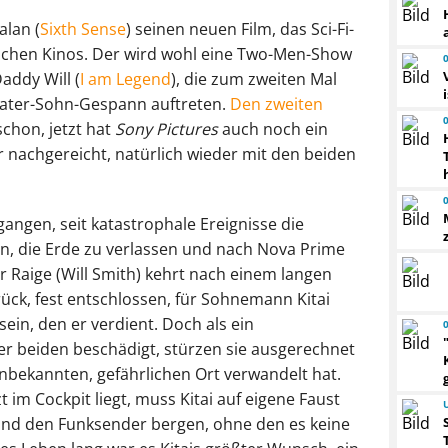
alan (
Sixth Sense
) seinen neuen Film, das Sci-Fi-
tschen Kinos. Der wird wohl eine Two-Men-Show
addy Will (
I am Legend
), die zum zweiten Mal
Vater-Sohn-Gespann auftreten.
Den zweiten
schon, jetzt hat
Sony Pictures
auch noch ein
 nachgereicht, natürlich wieder mit den beiden
gangen, seit katastrophale Ereignisse die
, die Erde zu verlassen und nach Nova Prime
 Raige (Will Smith) kehrt nach einem langen
ück, fest entschlossen, für Sohnemann Kitai
sein, den er verdient. Doch als ein
r beiden beschädigt, stürzen sie ausgerechnet
 unbekannten, gefährlichen Ort verwandelt hat.
 im Cockpit liegt, muss Kitai auf eigene Faust
und den Funksender bergen, ohne den es keine