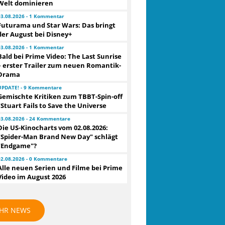
Welt dominieren
03.08.2026 - 1 Kommentar
Futurama und Star Wars: Das bringt
der August bei Disney+
03.08.2026 - 1 Kommentar
Bald bei Prime Video: The Last Sunrise
– erster Trailer zum neuen Romantik-
Drama
UPDATE! - 9 Kommentare
Gemischte Kritiken zum TBBT-Spin-off
"Stuart Fails to Save the Universe
03.08.2026 - 24 Kommentare
Die US-Kinocharts vom 02.08.2026:
"Spider-Man Brand New Day" schlägt
"Endgame"?
02.08.2026 - 0 Kommentare
Alle neuen Serien und Filme bei Prime
Video im August 2026
HR NEWS