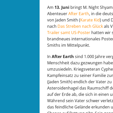
Am
13. Juni
bringt M. Night Shyam
Abenteuer
After Earth
, in die deu
von Jaden Smith (
Karate Kid
) und D
nach
Das Streben nach Glück
als 
Trailer samt US-Poster
hatten wir 
brandneues internationales Poster
Smiths im Mittelpunkt.
In
After Earth
sind 1.000 Jahre ver
Menschheit dazu gezwungen haben
umzusiedeln. Kriegsveteran Cypher
Kampfeinsatz zu seiner Familie zur
(Jaden Smith) endlich der Vater zu 
Asteroidenhagel das Raumschiff de
auf der Erde ab, die sich in einen
Während sein Vater schwer verletzt
das feindliche Gelände erkunden 