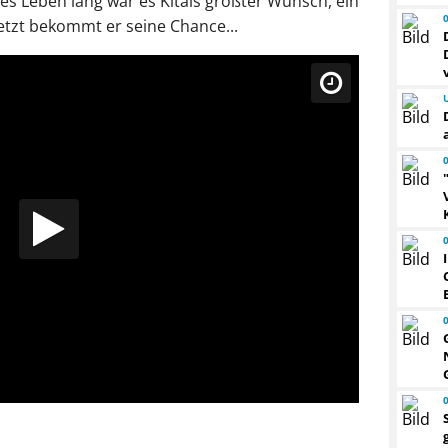
es Leben lang war es Kitais größter Wunsch, ein
jetzt bekommt er seine Chance...