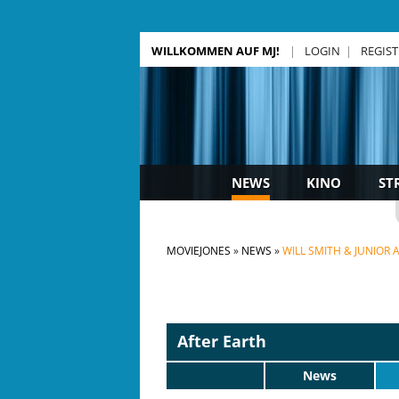
WILLKOMMEN AUF MJ!
LOGIN
REGIS
NEWS
KINO
ST
MOVIEJONES
NEWS
WILL SMITH & JUNIOR
After Earth
News