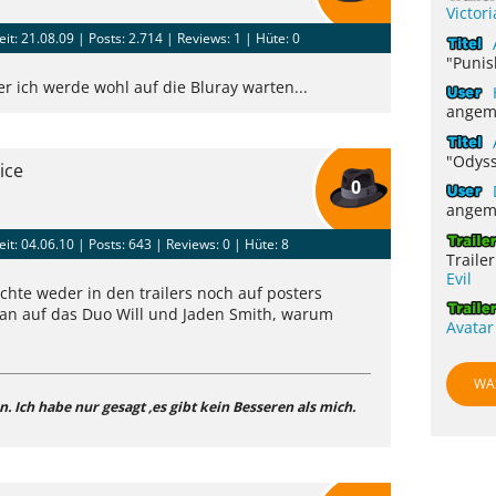
Victor
eit: 21.08.09 |
Posts: 2.714
| Reviews: 1 | Hüte: 0
"Punis
ber ich werde wohl auf die Bluray warten...
angem
"Odyss
tice
0
angem
eit: 04.06.10 |
Posts: 643
| Reviews: 0 | Hüte: 8
Traile
Evil
chte weder in den trailers noch auf posters
 man auf das Duo Will und Jaden Smith, warum
Avatar
WA
n. Ich habe nur gesagt ,es gibt kein Besseren als mich.