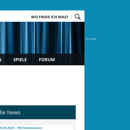
WO FINDE ICH WAS?
Anzeige
N
SPIELE
FORUM
lle News
06.08.2026 - 180 Kommentare