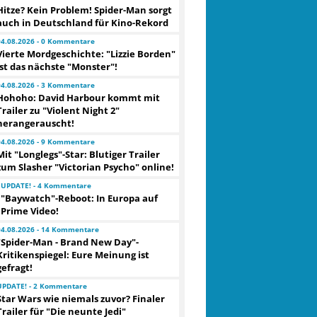
Hitze? Kein Problem! Spider-Man sorgt
auch in Deutschland für Kino-Rekord
04.08.2026 - 0 Kommentare
Vierte Mordgeschichte: "Lizzie Borden"
ist das nächste "Monster"!
04.08.2026 - 3 Kommentare
Hohoho: David Harbour kommt mit
Trailer zu "Violent Night 2"
herangerauscht!
04.08.2026 - 9 Kommentare
Mit "Longlegs"-Star: Blutiger Trailer
zum Slasher "Victorian Psycho" online!
UPDATE! - 4 Kommentare
"Baywatch"-Reboot: In Europa auf
Prime Video!
04.08.2026 - 14 Kommentare
"Spider-Man - Brand New Day"-
Kritikenspiegel: Eure Meinung ist
gefragt!
UPDATE! - 2 Kommentare
Star Wars wie niemals zuvor? Finaler
Trailer für "Die neunte Jedi"