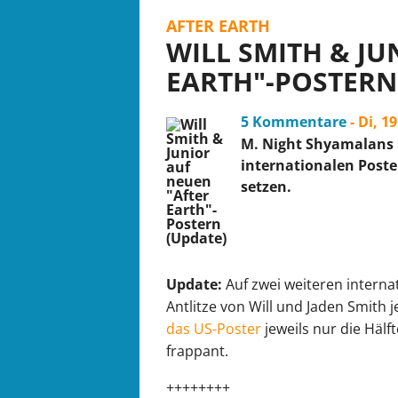
AFTER EARTH
WILL SMITH & JU
EARTH"-POSTERN
5 Kommentare
- Di, 1
M. Night Shyamalans "
internationalen Poster
setzen.
Update:
Auf zwei weiteren intern
Antlitze von Will und Jaden Smith 
das US-Poster
jeweils nur die Hälft
frappant.
++++++++