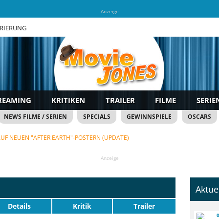
Anzeige
TRIERUNG
REAMING
KRITIKEN
TRAILER
FILME
SERIE
NEWS FILME / SERIEN
SPECIALS
GEWINNSPIELE
OSCARS
 AUF NEUEN "AFTER EARTH"-POSTERN (UPDATE)
Anzeige
Aktue
Details
Kritik
Trailer