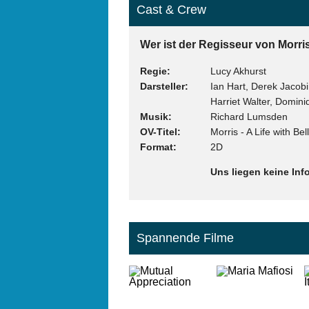
Cast & Crew
Wer ist der Regisseur von Morris 
Regie
Lucy Akhurst
Darsteller
Ian Hart, Derek Jacob
Harriet Walter, Domin
Musik
Richard Lumsden
OV-Titel
Morris - A Life with Be
Format
2D
Uns liegen keine Inf
Spannende Filme