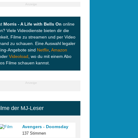
Anzeige
st
Morris - A Life with Bells On
online
? Viele Videodienste bieten dir die
hkeit, Filme zu streamen und per Video
and zu schauen. Eine Auswahl legaler
ing-Angebote sind
Netflix
,
Amazon
oder
Videoload
, wo du mit einem Abo
los Filme schauen kannst.
Anzeige
ilme der MJ-Leser
Avengers - Doomsday
137 Stimmen