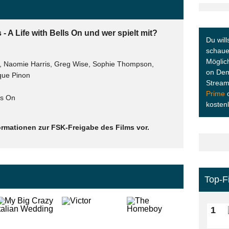
- A Life with Bells On und wer spielt mit?
Du will
schauen
Möglic
i, Naomie Harris, Greg Wise, Sophie Thompson,
on Dem
ique Pinon
Stream
Prime
lls On
kosten
ormationen zur FSK-Freigabe des Films vor.
Top-F
1