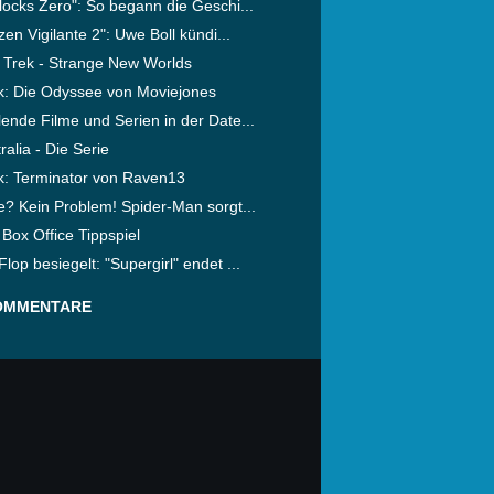
locks Zero": So begann die Geschi...
izen Vigilante 2": Uwe Boll kündi...
 Trek - Strange New Worlds
ik: Die Odyssee von Moviejones
ende Filme und Serien in der Date...
ralia - Die Serie
ik: Terminator von Raven13
e? Kein Problem! Spider-Man sorgt...
Box Office Tippspiel
lop besiegelt: "Supergirl" endet ...
OMMENTARE