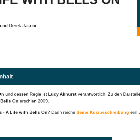
 und Derek Jacobi
Inhalt
On
und dessen Regie ist
Lucy Akhurst
verantwortlich. Zu den Darstel
h Bells On
erschien 2009.
s - A Life with Bells On
? Dann reiche
deine Kurzbeschreibung
ein! 