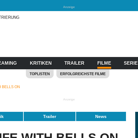
Anzeige
TRIERUNG
EAMING
KRITIKEN
TRAILER
FILME
SERI
TOPLISTEN
ERFOLGREICHSTE FILME
TH BELLS ON
Anzeige
tik
Trailer
News
LIFE WITH BELLS ON