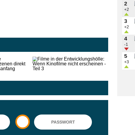
2
+2
3
+2
4
-1
5
+3