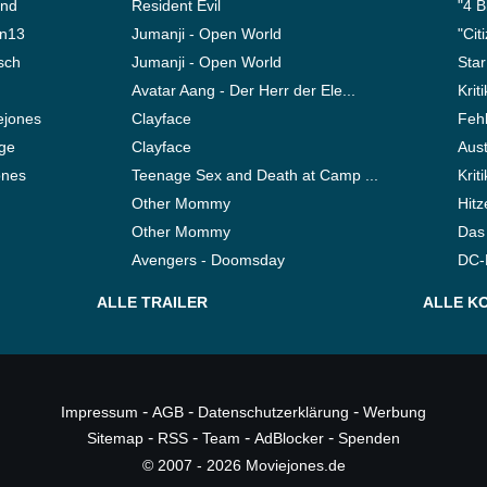
ond
Resident Evil
"4 B
en13
Jumanji - Open World
"Cit
sch
Jumanji - Open World
Star
Avatar Aang - Der Herr der Ele...
Krit
ejones
Clayface
Fehl
nge
Clayface
Aust
ones
Teenage Sex and Death at Camp ...
Krit
Other Mommy
Hitz
Other Mommy
Das 
Avengers - Doomsday
DC-F
ALLE TRAILER
ALLE K
-
-
-
Impressum
AGB
Datenschutzerklärung
Werbung
-
-
-
-
Sitemap
RSS
Team
AdBlocker
Spenden
© 2007 - 2026 Moviejones.de