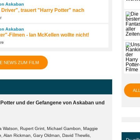
von Askaban
 Driver", trauert "Harry Potter" nach
r
von Askaban
r"-Filmen - Ian McKellen wollte nicht!
are
E NEWS ZUM FILM
AL
y Potter und der Gefangene von Askaban und
ma Watson, Rupert Grint, Michael Gambon, Maggie
e, Alan Rickman, Gary Oldman, David Thewlis,
Du will