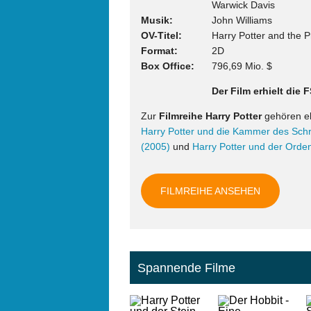
Warwick Davis
Musik
John Williams
OV-Titel
Harry Potter and the 
Format
2D
Box Office
796,69 Mio. $
Der Film erhielt die
Zur
Filmreihe Harry Potter
gehören e
Harry Potter und die Kammer des Sch
(2005)
und
Harry Potter und der Orde
FILMREIHE ANSEHEN
Spannende Filme