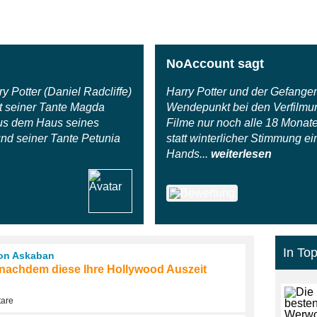
NoAccount sagt
y Potter (Daniel Radcliffe)
Harry Potter und der Gefange
t seiner Tante Magda
Wendepunkt bei den Verfilmun
 aus dem Haus seines
Filme nur noch alle 18 Monate
und seiner Tante Petunia
statt winterlicher Stimmung e
Hands...
weiterlesen
In Top
von Askaban
 nachdem diese Ihre Hollywood Auszeit
tare