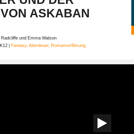
 VON ASKABAN
l Radcliffe und Emma Watson
K12
Fantasy
,
Abenteuer
,
Romanverfilmung