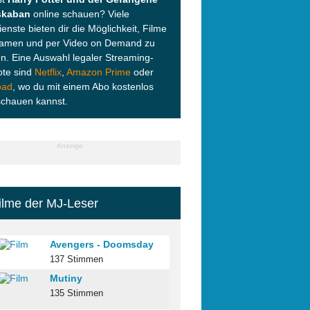
skaban
online schauen? Viele
enste bieten dir die Möglichkeit, Filme
eamen und per Video on Demand zu
n. Eine Auswahl legaler Streaming-
te sind
Netflix
,
Amazon Prime
oder
oad
, wo du mit einem Abo kostenlos
schauen kannst.
Anzeige
ilme der MJ-Leser
Avengers - Doomsday
137 Stimmen
Mutiny
135 Stimmen