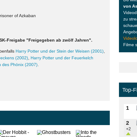
von A
Videodi
Prisoner of Azkaban
zu str
schaue
Angebo
Videol
 FSK-Freigabe "Freigegeben ab zwölf Jahren".
Filme 
benfalls
Harry Potter und der Stein der Weisen (2001)
,
reckens (2002)
,
Harry Potter und der Feuerkelch
n des Phönix (2007)
.
Top-F
1
2
+2