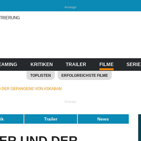
Anzeige
TRIERUNG
EAMING
KRITIKEN
TRAILER
FILME
SERI
TOPLISTEN
ERFOLGREICHSTE FILME
 DER GEFANGENE VON ASKABAN
Anzeige
tik
Trailer
News
ER UND DER