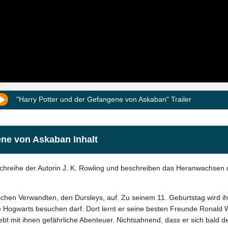
"Harry Potter und der Gefangene von Askaban" Trailer
ene von Askaban Inhalt
chreihe der Autorin J. K. Rowling und beschreiben das Heranwachsen d
schen Verwandten, den Dursleys, auf. Zu seinem 11. Geburtstag wird ih
 Hogwarts besuchen darf. Dort lernt er seine besten Freunde Ronald 
t mit ihnen gefährliche Abenteuer. Nichtsahnend, dass er sich bald