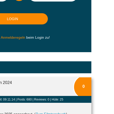
n
Anmelderegeln
beim Login zu!
en 2024
0
t: 09.11.14 |
Posts: 680
| Reviews: 0 | Hüte: 25