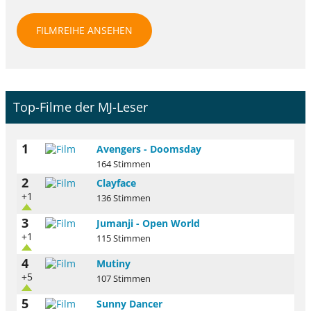
FILMREIHE ANSEHEN
Top-Filme der MJ-Leser
1
Avengers - Doomsday
164 Stimmen
2
Clayface
+1
136 Stimmen
3
Jumanji - Open World
+1
115 Stimmen
4
Mutiny
+5
107 Stimmen
5
Sunny Dancer