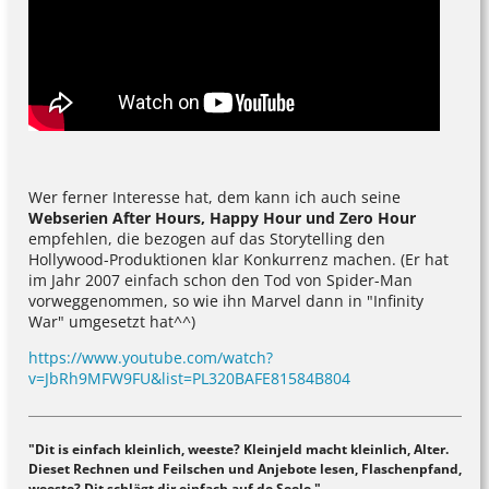
Wer ferner Interesse hat, dem kann ich auch seine
Webserien After Hours, Happy Hour und Zero Hour
empfehlen, die bezogen auf das Storytelling den
Hollywood-Produktionen klar Konkurrenz machen. (Er hat
im Jahr 2007 einfach schon den Tod von Spider-Man
vorweggenommen, so wie ihn Marvel dann in "Infinity
War" umgesetzt hat^^)
https://www.youtube.com/watch?
v=JbRh9MFW9FU&list=PL320BAFE81584B804
"Dit is einfach kleinlich, weeste? Kleinjeld macht kleinlich, Alter.
Dieset Rechnen und Feilschen und Anjebote lesen, Flaschenpfand,
weeste? Dit schlägt dir einfach auf de Seele."