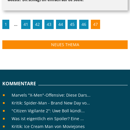
...
1
41
42
43
44
45
46
47
NEUES THEMA
KOMMENTARE
Marvels "X-Men"-Offensive: Diese Dars...
Kritik: Spider-Man - Brand New Day vo...
"Citizen Vigilante 2": Uwe Boll kündi...
Was ist eigentlich ein Spoiler? Eine ...
Kritik: Ice Cream Man von Moviejones