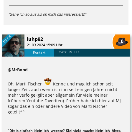
“
Sehe ich so aus als ob mich das interessiert?!"
MJ-Pat
luhp92
0
21.03.2024 15:09 Uhr
Posts: 19.113
Kontakt
@MrBond
Oh, Marti Fischer
Kenne und mag ich schon seit
langer Zeit, auch wenn ich ihn seit einigen Jahren nicht
mehr verfolge (gilt aber allgemein für viele meiner
früheren Youtube-Favoriten). Früher habe ich hier auf MJ
sogar das ein oder andere Video von Marti Fischer
geteilt^^
"Dit is einfach kleinlich, weeste? Kleinjeld macht kleinlich, Alter.