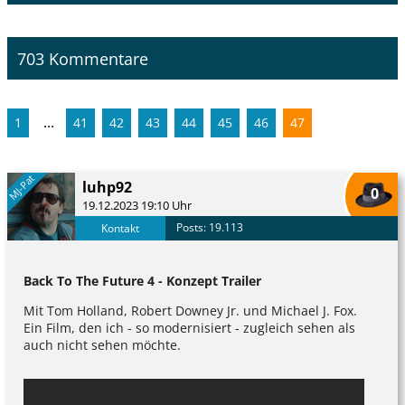
703 Kommentare
...
1
41
42
43
44
45
46
47
MJ-Pat
luhp92
0
19.12.2023 19:10 Uhr
Posts: 19.113
Kontakt
Back To The Future 4 - Konzept Trailer
Mit Tom Holland, Robert Downey Jr. und Michael J. Fox.
Ein Film, den ich - so modernisiert - zugleich sehen als
auch nicht sehen möchte.