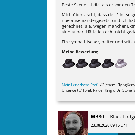
Beste Szene ist die, als er vor den
Mich überrascht, dass der Film so 
nue auseinandergesetzt und ich hätt
gerechnet, u.a. wegen mancher Extre
sind super. Hätte ich echt nicht ged
Ein sympathischer, netter und witzi
Meine Bewertung
Mein Letterboxd-Profil
/// (ehem. FlyingKer
Unterwelt // Tomb Raider King // Dr. Stone (a
MB80
: : Black Lodg
23.08.2020 09:15 Uhr