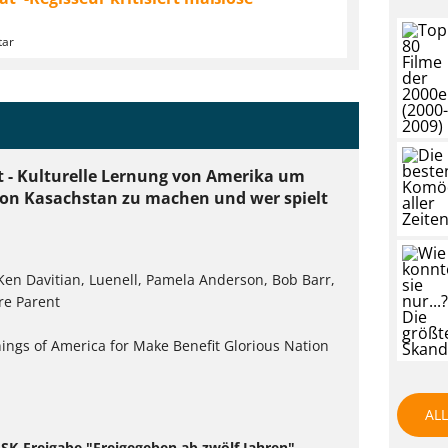
tar
at - Kulturelle Lernung von Amerika um
 von Kasachstan zu machen und wer spielt
en Davitian, Luenell, Pamela Anderson, Bob Barr,
re Parent
nings of America for Make Benefit Glorious Nation
AL
 FSK-Freigabe "Freigegeben ab zwölf Jahren".