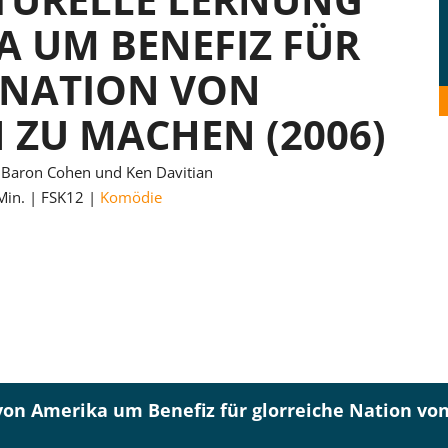
A UM BENEFIZ FÜR
 NATION VON
 ZU MACHEN (2006)
 Baron Cohen und Ken Davitian
Min.
FSK12
Komödie
 von Amerika um Benefiz für glorreiche Nation v