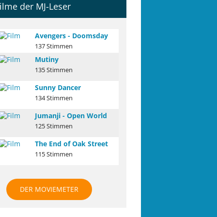
ilme der MJ-Leser
Avengers - Doomsday
137 Stimmen
Mutiny
135 Stimmen
Sunny Dancer
134 Stimmen
Jumanji - Open World
125 Stimmen
The End of Oak Street
115 Stimmen
DER MOVIEMETER