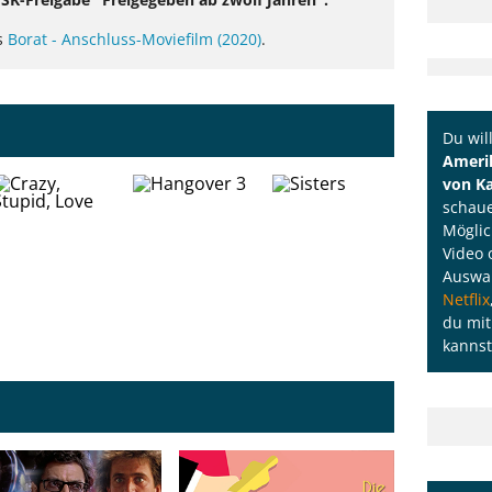
s
Borat - Anschluss-Moviefilm (2020)
.
Du wil
Amerik
von K
schaue
Möglic
Video 
Auswah
Netflix
du mit
kannst