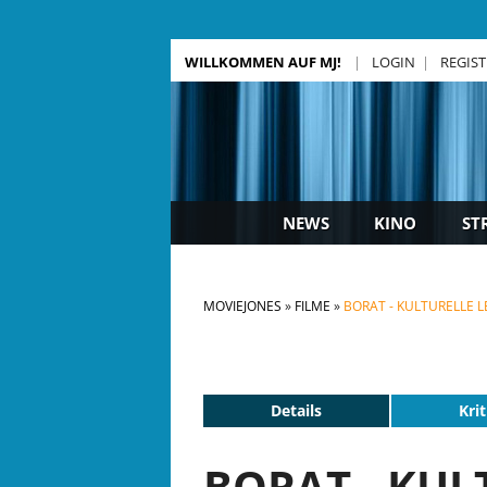
WILLKOMMEN AUF MJ!
LOGIN
REGIS
NEWS
KINO
ST
MOVIEJONES
FILME
BORAT - KULTURELLE L
Details
Krit
BORAT - KU