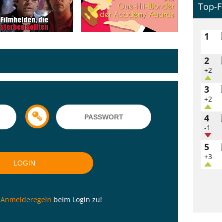
Top-F
1
2
+2
3
+2
4
-1
5
+3
n
Anmelderegeln
beim Login zu!