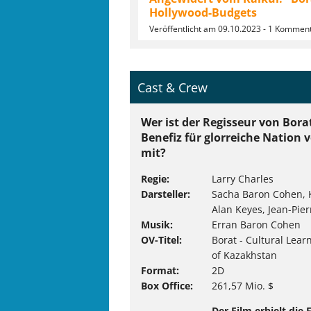
Hollywood-Budgets
Veröffentlicht am 09.10.2023 - 1 Kommen
Cast & Crew
Wer ist der Regisseur von Bor
Benefiz für glorreiche Nation
mit?
Regie
Larry Charles
Darsteller
Sacha Baron Cohen, K
Alan Keyes, Jean-Pier
Musik
Erran Baron Cohen
OV-Titel
Borat - Cultural Lear
of Kazakhstan
Format
2D
Box Office
261,57 Mio. $
Der Film erhielt die