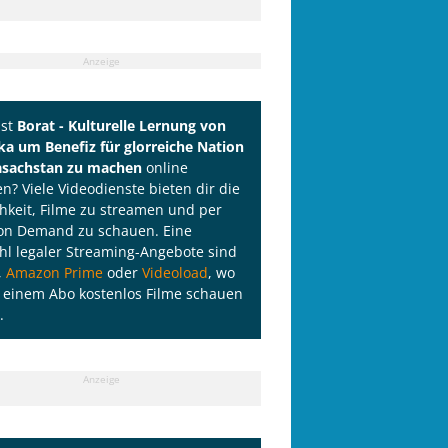
Anzeige
lst
Borat - Kulturelle Lernung von
a um Benefiz für glorreiche Nation
asachstan zu machen
online
n? Viele Videodienste bieten dir die
hkeit, Filme zu streamen und per
on Demand zu schauen. Eine
l legaler Streaming-Angebote sind
,
Amazon Prime
oder
Videoload
, wo
 einem Abo kostenlos Filme schauen
.
Anzeige