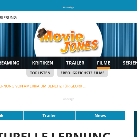
Anzeige
TRIERUNG
REAMING
KRITIKEN
TRAILER
FILME
SERIE
TOPLISTEN
ERFOLGREICHSTE FILME
ERNUNG VON AMERIKA UM BENEFIZ FÜR GLORR ...
Anzeige
ik
Trailer
News
LTURELLE LERNUNG