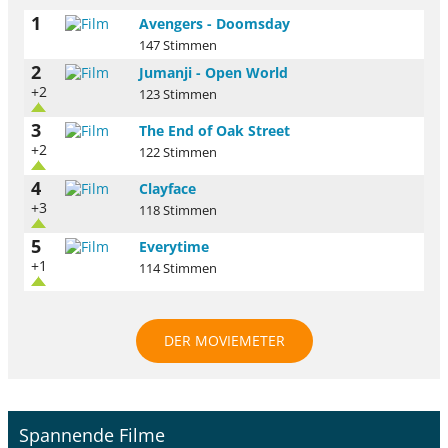
1
Avengers - Doomsday
147 Stimmen
2
Jumanji - Open World
+2
123 Stimmen
3
The End of Oak Street
+2
122 Stimmen
4
Clayface
+3
118 Stimmen
5
Everytime
+1
114 Stimmen
DER MOVIEMETER
Spannende Filme