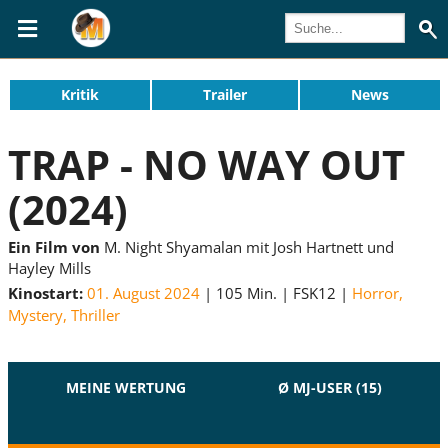
Kritik
Trailer
News
TRAP - NO WAY OUT
(2024)
Ein Film von
M. Night Shyamalan mit Josh Hartnett und
Hayley Mills
Kinostart:
01. August 2024
105 Min.
FSK12
Horror
,
Mystery
,
Thriller
MEINE WERTUNG
Ø MJ-USER (15)