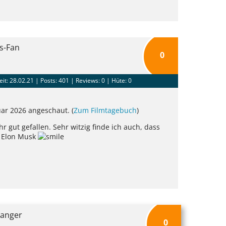
es-Fan
0
eit: 28.02.21 |
Posts: 401
| Reviews: 0 | Hüte: 0
ar 2026 angeschaut. (
Zum Filmtagebuch
)
 gut gefallen. Sehr witzig finde ich auch, dass
e Elon Musk
Ranger
0