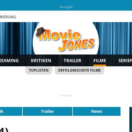
AnzeigeR
TRIERUNG
REAMING
KRITIKEN
TRAILER
FILME
SERIE
TOPLISTEN
ERFOLGREICHSTE FILME
AnzeigeR
ik
Trailer
News
4)