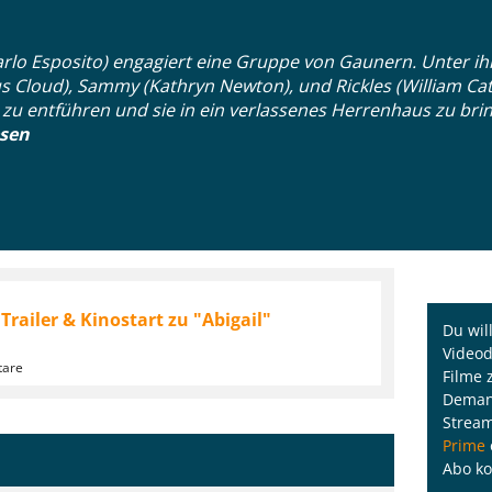
rlo Esposito) engagiert eine Gruppe von Gaunern. Unter ihn
 Cloud), Sammy (Kathryn Newton), und Rickles (William Catlet
r) zu entführen und sie in ein verlassenes Herrenhaus zu brin
esen
Trailer & Kinostart zu "Abigail"
Du wil
Videod
tare
Filme 
Demand
Strea
Prime
Abo ko