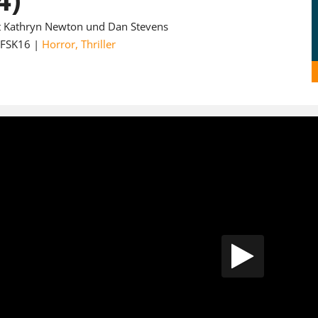
it Kathryn Newton und Dan Stevens
FSK16
Horror
,
Thriller