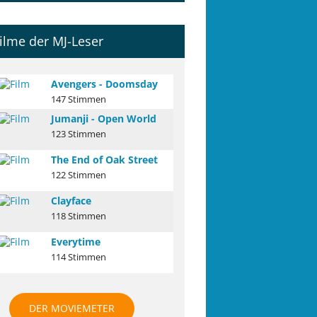
ilme der MJ-Leser
Avengers - Doomsday
147 Stimmen
Jumanji - Open World
123 Stimmen
The End of Oak Street
122 Stimmen
Clayface
118 Stimmen
Everytime
114 Stimmen
DER MOVIEMETER