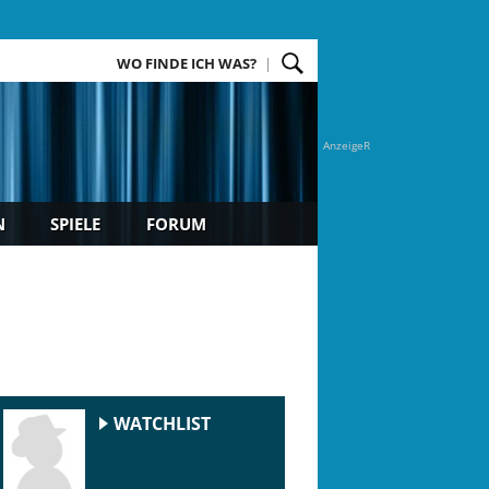
WO FINDE ICH WAS?
AnzeigeR
N
SPIELE
FORUM
WATCHLIST