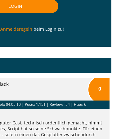
n
Anmelderegeln
beim Login zu!
lack
0
eit: 04.05.10 |
Posts: 1.151
| Reviews: 54 | Hüte: 6
 guter Cast, technisch ordentlich gemacht, nimmt
es, Script hat so seine Schwachpunkte. Für einen
- sofern einen das Gesplatter zwischendurch