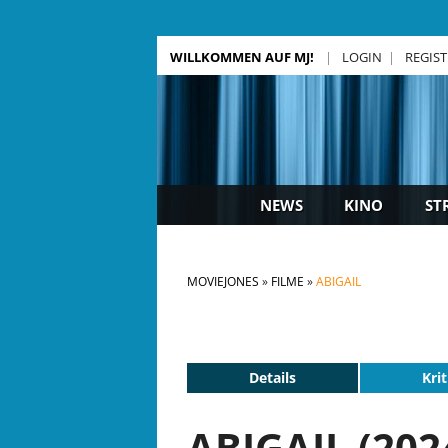
WILLKOMMEN AUF MJ!
LOGIN
REGIS
NEWS
KINO
ST
MOVIEJONES
FILME
ABIGAIL
Details
Krit
ABIGAIL (202