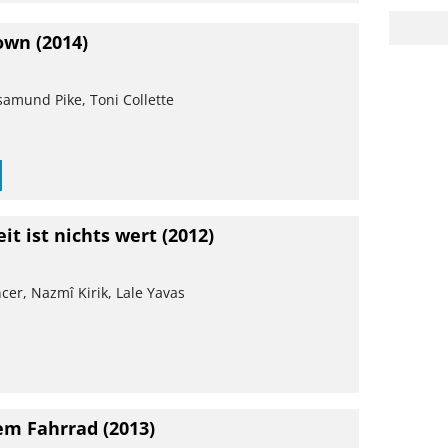
own
(2014)
samund Pike, Toni Collette
it ist nichts wert
(2012)
cer, Nazmî Kirik, Lale Yavas
em Fahrrad
(2013)