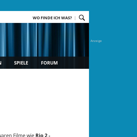
WO FINDE ICH WAS?
Anzeige
N
SPIELE
FORUM
aren Filme wie
Rio 2 -