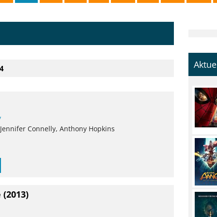
Aktue
14
y
 Jennifer Connelly, Anthony Hopkins
e
(2013)