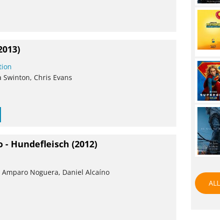
2013)
tion
a Swinton, Chris Evans
o - Hundefleisch
(2012)
, Amparo Noguera, Daniel Alcaíno
ALL