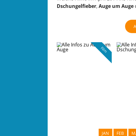
Dschungelfieber
,
Auge um Auge
A
Film
JAN
FEB
M