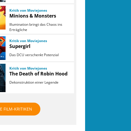
Kritik von Moviejones
Minions & Monsters
Illumination bringt das Chaos ins
Erträgliche
Kritik von Moviejones
Supergirl
Das DCU verschenkt Potenzial
Kritik von Moviejones
The Death of Robin Hood
Dekonstruktion einer Legende
E FILM-KRITIKEN