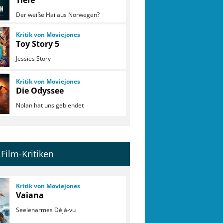
Tiefe
Der weiße Hai aus Norwegen?
Kritik von Moviejones
Toy Story 5
Jessies Story
Kritik von Moviejones
Die Odyssee
Nolan hat uns geblendet
Film-Kritiken
Kritik von Moviejones
Vaiana
Seelenarmes Déjà-vu