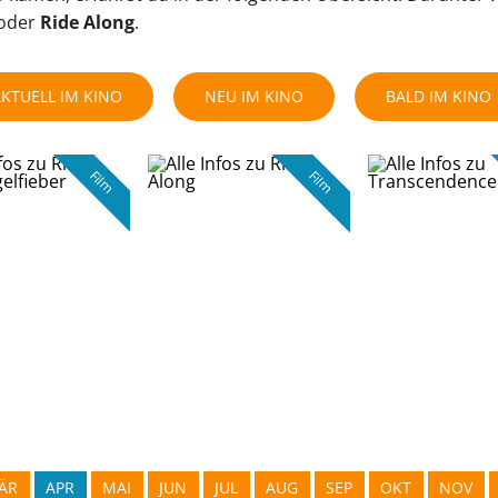
oder
Ride Along
.
KTUELL IM KINO
NEU IM KINO
BALD IM KINO
Film
Film
ÄR
APR
MAI
JUN
JUL
AUG
SEP
OKT
NOV