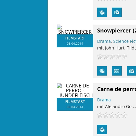
Snowpiercer
(
FILMSTART
Drama
,
Science Fic
03.04.2014
mit John Hurt, Tild
Carne de perr
Drama
FILMSTART
mit Alejandro Goic
03.04.2014