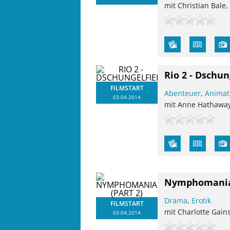
mit Christian Bale
Rio 2 - Dschun
FILMSTART
Abenteuer
,
Animat
03.04.2014
mit Anne Hathaway,
Nymphomaniac
Drama
,
Erotik
FILMSTART
mit Charlotte Gain
03.04.2014