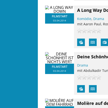
A Long Way D
FILMSTART
Komödie
,
Drama
03.04.2014
mit Aaron Paul, Ro
Deine Schönhe
Drama
FILMSTART
mit Abdulkadir Tun
03.04.2014
Molière auf d