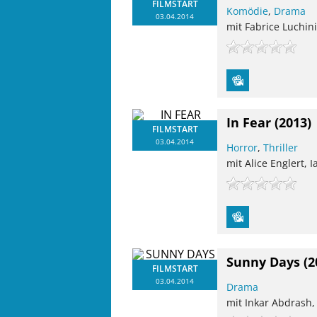
FILMSTART
Komödie
,
Drama
03.04.2014
mit Fabrice Luchin
In Fear
(2013)
FILMSTART
03.04.2014
Horror
,
Thriller
mit Alice Englert, 
Sunny Days
(2
FILMSTART
03.04.2014
Drama
mit Inkar Abdrash, 