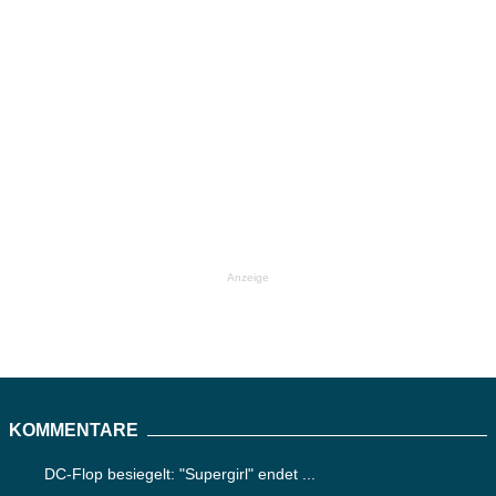
Anzeige
KOMMENTARE
DC-Flop besiegelt: "Supergirl" endet ...