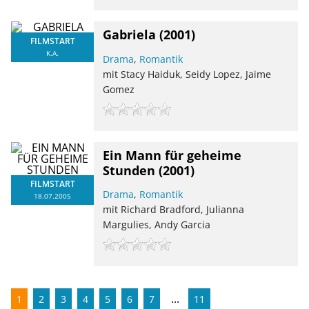
Gabriela
(2001)
FILMSTART
K.A.
Drama
,
Romantik
mit Stacy Haiduk, Seidy Lopez, Jaime
Gomez
Ein Mann für geheime
Stunden
(2001)
FILMSTART
Drama
,
Romantik
18.07.2005
mit Richard Bradford, Julianna
Margulies, Andy Garcia
...
1
2
3
4
5
6
7
11