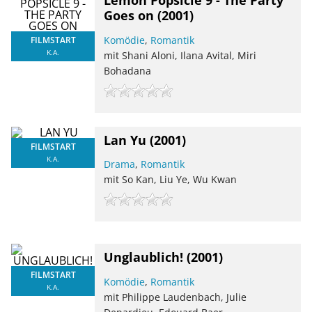
Lemon Popsicle 9 - The Party
Goes on
(2001)
Komödie
,
Romantik
FILMSTART
K.A.
mit Shani Aloni, Ilana Avital, Miri
Bohadana
Lan Yu
(2001)
FILMSTART
K.A.
Drama
,
Romantik
mit So Kan, Liu Ye, Wu Kwan
Unglaublich!
(2001)
FILMSTART
Komödie
,
Romantik
K.A.
mit Philippe Laudenbach, Julie