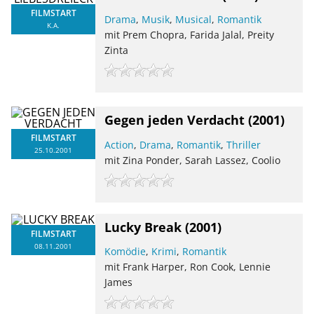
FILMSTART
Drama
,
Musik
,
Musical
,
Romantik
K.A.
mit Prem Chopra, Farida Jalal, Preity
Zinta
Gegen jeden Verdacht
(2001)
FILMSTART
Action
,
Drama
,
Romantik
,
Thriller
25.10.2001
mit Zina Ponder, Sarah Lassez, Coolio
Lucky Break
(2001)
FILMSTART
08.11.2001
Komödie
,
Krimi
,
Romantik
mit Frank Harper, Ron Cook, Lennie
James