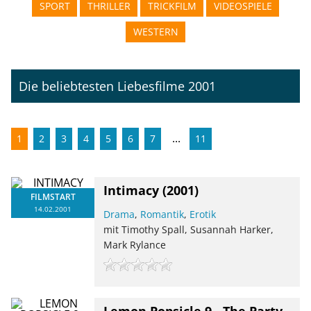
SPORT
THRILLER
TRICKFILM
VIDEOSPIELE
WESTERN
Die beliebtesten Liebesfilme 2001
...
1
2
3
4
5
6
7
11
Intimacy
(2001)
FILMSTART
14.02.2001
Drama
,
Romantik
,
Erotik
mit Timothy Spall, Susannah Harker,
Mark Rylance