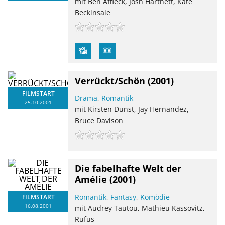
mit Ben Affleck, Josh Hartnett, Kate
Beckinsale
Verrückt/Schön
(2001)
FILMSTART
Drama
,
Romantik
25.10.2001
mit Kirsten Dunst, Jay Hernandez,
Bruce Davison
Die fabelhafte Welt der
Amélie
(2001)
Romantik
,
Fantasy
,
Komödie
FILMSTART
16.08.2001
mit Audrey Tautou, Mathieu Kassovitz,
Rufus