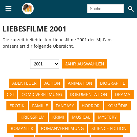
LIEBESFILME 2001
Die zurzeit beliebtesten Liebesfilme 2001 der MJ-Fans
präsentiert dir folgende Übersicht.
ABENTEUER
ACTION
ANIMATION
BIOGRAPHIE
CGI
COMICVERFILMUNG
DOKUMENTATION
DRAMA
EROTIK
FAMILIE
FANTASY
HORROR
KOMÖDIE
KRIEGSFILM
KRIMI
MUSICAL
MYSTERY
ROMANTIK
ROMANVERFILMUNG
SCIENCE FICTION