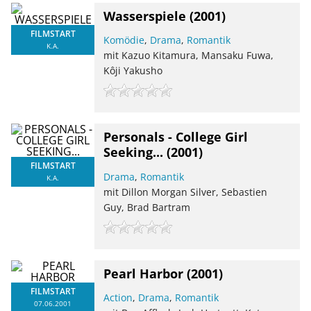
Wasserspiele
(2001)
FILMSTART
Komödie
,
Drama
,
Romantik
K.A.
mit Kazuo Kitamura, Mansaku Fuwa,
Kôji Yakusho
Personals - College Girl
Seeking...
(2001)
FILMSTART
Drama
,
Romantik
K.A.
mit Dillon Morgan Silver, Sebastien
Guy, Brad Bartram
Pearl Harbor
(2001)
FILMSTART
Action
,
Drama
,
Romantik
07.06.2001