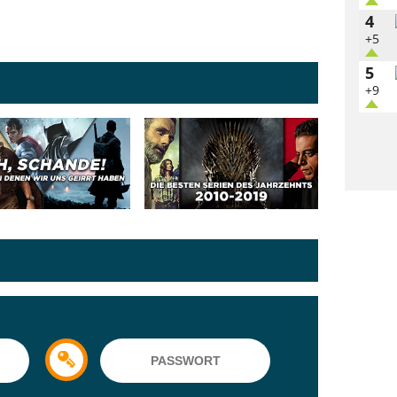
4
+5
5
+9