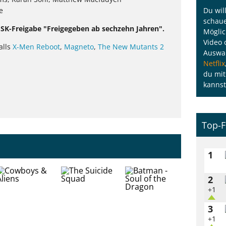
Du wil
e
schaue
 FSK-Freigabe "Freigegeben ab sechzehn Jahren".
Möglic
Video 
alls
X-Men Reboot
,
Magneto
,
The New Mutants 2
Auswah
Netflix
du mit
kannst
Top-F
1
2
+1
3
+1