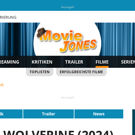
AnzeigeR
TRIERUNG
REAMING
KRITIKEN
TRAILER
FILME
SERIE
TOPLISTEN
ERFOLGREICHSTE FILME
NE
AnzeigeR
ik
Trailer
News
WOLVERINE (2024)