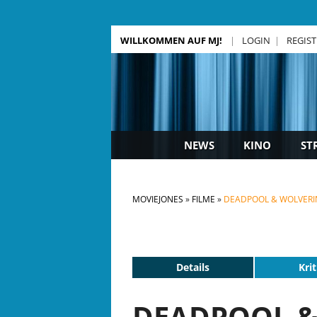
WILLKOMMEN AUF MJ!
LOGIN
REGIS
NEWS
KINO
ST
MOVIEJONES
FILME
DEADPOOL & WOLVERI
Details
Krit
DEADPOOL & 