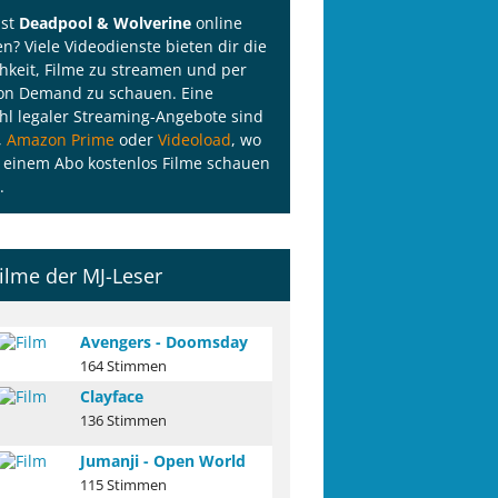
lst
Deadpool & Wolverine
online
n? Viele Videodienste bieten dir die
hkeit, Filme zu streamen und per
on Demand zu schauen. Eine
l legaler Streaming-Angebote sind
,
Amazon Prime
oder
Videoload
, wo
 einem Abo kostenlos Filme schauen
.
ilme der MJ-Leser
Avengers - Doomsday
164 Stimmen
Clayface
136 Stimmen
Jumanji - Open World
115 Stimmen