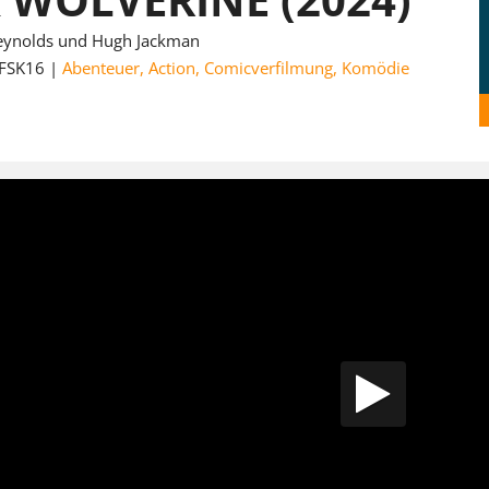
eynolds und Hugh Jackman
FSK16
Abenteuer
,
Action
,
Comicverfilmung
,
Komödie