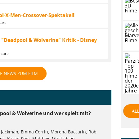
l-X-Men-Crossover-Spektakel!
tare
"Deadpool & Wolverine" Kritik - Disney
ntare
LE NEWS ZUM FILM
AL
pool & Wolverine und wer spielt mit?
 Jackman, Emma Corrin, Morena Baccarin, Rob
ams, Karan Soni, Matthew Macfadyen