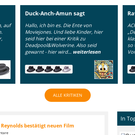
Duck-Anch-Amun sagt
Ra
m, auf
Hallo, ich bin es. Die Ente von
AC
n.
Moviejones. Und liebe Kinder, hier
„De
r,
seid hier bei einer Kritik zu
kla
Deadpool&Wolverine. Also seid
so 
gewarnt - hier wird...
weiterlesen
Vor
ALLE KRITIKEN
In To
 Reynolds bestätigt neuen Film
ntare