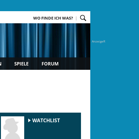
WO FINDE ICH WAS?
AnzeigeR
N
SPIELE
FORUM
WATCHLIST