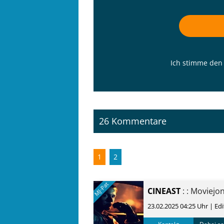
Ich stimme de
26 Kommentare
1
2
MJ-Pat
CINEAST
: : Moviejo
23.02.2025 04:25 Uhr
| Edi