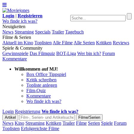
Login
|
Registrieren
Wo finde ich was?
Neuigkeiten
News
Streaming
Specials
Trailer
Tagebuch
Filme & Serien
Aktuell im Kino
Toplisten
Alle Filme
Alle Serien
Kritiken
Reviews
Spiele & Community
Gewinnspiele
Das Filmquiz
BOT-Liga
Wer bin ich?
Forum
Kommentare
Willkommen auf MJ!
Box Office Tippspiel
Kritik schreiben
Topliste anlegen
Film-Quiz
Kommentare
Wo finde ich was?
Login
Registrierung
Wo finde ich was?
News
Kino
Streaming
Kritiken
Trailer
Filme
Serien
Spiele
Forum
Toplisten
Erfolgreichste Filme