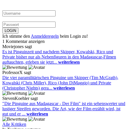
Ich stimme den
Anmelderegeln
beim Login zu!
1 Kommentar anzeigen
Moviejones sagt
Es ist Pinguinzeit und nachdem Skipper, Kowalski, Rico und
Private bisher nur als Nebenfiguren in den Madagascar-Filmen
auftauchten, erleben sie jetzt...
weiterlesen
ProfessorX sagt
Die vier paramilitärischen Pinguine um Skipper (Tim McGrath),
Kowalski (Chris Miller), Rico (John DiMaggio) und Private
(Christopher Nights) gera...
weiterlesen
StevenKoehler sagt
"Die Pinguine aus Madagascar - Der Film" ist ein sehenswerter und
lustiger Streifen geworden. Die Art, wie der Film erzählt wird, ist
gut und er ...
weiterlesen
Alle Kritiken