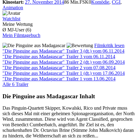
Kinostart:
27. November 2014
86 Min.
FSK0
Komödie
,
CGI
,
Animation
Watchlist
Meine Wertung
Ø MJ-User (6)
Mein Filmtagebuch
Filmkritik lesen
"Die Pinguine aus Madagascar" Trailer 3 (dt.)
vom 06.11.2014
"Die Pinguine aus Madagascar" Trailer 3
vom 06.11.2014
"Die Pinguine aus Madagascar" Trailer 2 (dt.)
vom 06.09.2014
"Die Pinguine aus Madagascar" Trailer 2
vom 07.08.2014
"Die Pinguine aus Madagascar" Trailer 1 (dt.)
vom 17.06.2014
"Die Pinguine aus Madagascar" Trailer 1
vom 13.06.2014
Alle 6 Trailer
Die Pinguine aus Madagascar Inhalt
Das Pinguin-Quartett Skipper, Kowalski, Rico und Private muss
sich dieses Mal mit einer geheimen Spionageorganisation, der North
Wind, zusammentun. Diese wird von Agent Classified, gesprochen
von Benedict Cumberbatch, angeführt. Ihr Ziel ist es, den
schurkenhaften Dr. Octavius Brine (Stimme John Malkovich) daran
zu hindern, die Weltherrschaft an sich zu reißen...