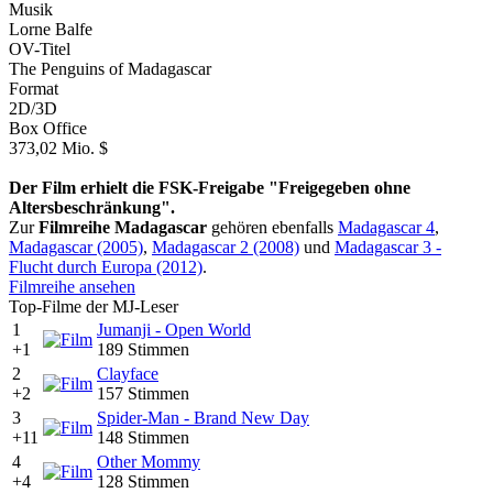
Musik
Lorne Balfe
OV-Titel
The Penguins of Madagascar
Format
2D/3D
Box Office
373,02 Mio. $
Der Film erhielt die FSK-Freigabe "Freigegeben ohne
Altersbeschränkung".
Zur
Filmreihe Madagascar
gehören ebenfalls
Madagascar 4
,
Madagascar (2005)
,
Madagascar 2 (2008)
und
Madagascar 3 -
Flucht durch Europa (2012)
.
Filmreihe ansehen
Top-Filme der MJ-Leser
1
Jumanji - Open World
+1
189 Stimmen
2
Clayface
+2
157 Stimmen
3
Spider-Man - Brand New Day
+11
148 Stimmen
4
Other Mommy
+4
128 Stimmen