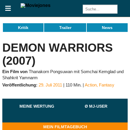
Kritik
Trailer
News
DEMON WARRIORS
(2007)
Ein Film von
Thanakorn Pongsuwan mit Somchai Kemglad und
Shahkrit Yamnarm
Veröffentlichung:
29. Juli 2011
110 Min.
Action
,
Fantasy
MEINE WERTUNG
Ø MJ-USER
MEIN FILMTAGEBUCH