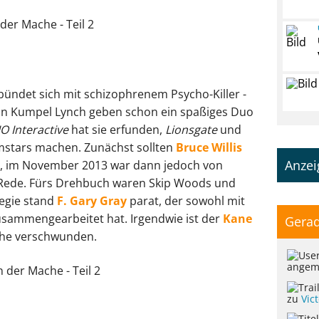
bündet sich mit schizophrenem Psycho-Killer -
in Kumpel Lynch geben schon ein spaßiges Duo
IO Interactive
hat sie erfunden,
Lionsgate
und
lmstars machen. Zunächst sollten
Bruce Willis
Anzei
n, im November 2013 war dann jedoch von
Rede. Fürs Drehbuch waren Skip Woods und
Regie stand
F. Gary Gray
parat, der sowohl mit
zusammengearbeitet hat. Irgendwie ist der
Kane
Gerad
äche verschwunden.
angem
zu
Vic