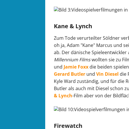
Kane & Lynch
Zum Tode verurteilter Söldner ver
oh ja, Adam "Kane" Marcus und se
ab. Der dänische Spieleentwickler
Millennium Films
wollten sie zu Fi
und
Jamie Foxx
die beiden spiele
Gerard Butler
und
Vin Diesel
die 
Kyle Ward zuständig, und für die 
Butler als auch mit Diesel schon 
& Lynch
-Film aber von der Bildfl
Firewatch