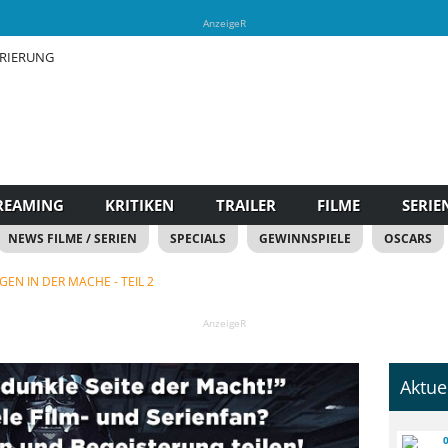
AnzeigeR
TRIERUNG
REAMING
KRITIKEN
TRAILER
FILME
SERIE
NEWS FILME / SERIEN
SPECIALS
GEWINNSPIELE
OSCARS
EN IN DER MACHE - TEIL 2
AnzeigeR
Aktue