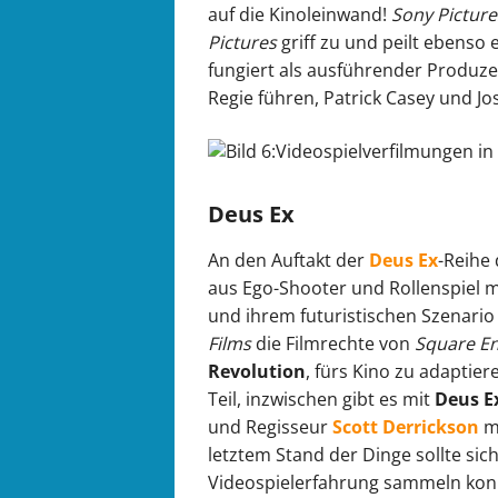
auf die Kinoleinwand!
Sony Picture
Pictures
griff zu und peilt ebenso 
fungiert als ausführender Produze
Regie
führen, Patrick Casey und Jo
Deus Ex
An den Auftakt der
Deus Ex
-Reihe
aus Ego-Shooter und Rollenspiel 
und ihrem futuristischen Szenario
Films
die Filmrechte von
Square En
Revolution
, fürs Kino zu adaptie
Teil, inzwischen gibt es mit
Deus E
und Regisseur
Scott Derrickson
m
letztem Stand der Dinge sollte sic
Videospielerfahrung sammeln konnt