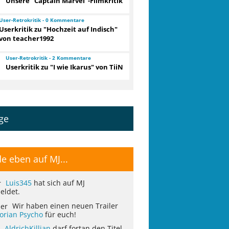
Unsere "Captain Marvel"-Filmkritik
User-Retrokritik - 0 Kommentare
Userkritik zu "Hochzeit auf Indisch"
von teacher1992
User-Retrokritik - 2 Kommentare
Userkritik zu "I wie Ikarus" von TiiN
ge
e eben auf MJ...
Luis345
hat sich auf MJ
eldet.
Wir haben einen neuen Trailer
torian Psycho
für euch!
AldrichKillian
darf fortan den Titel