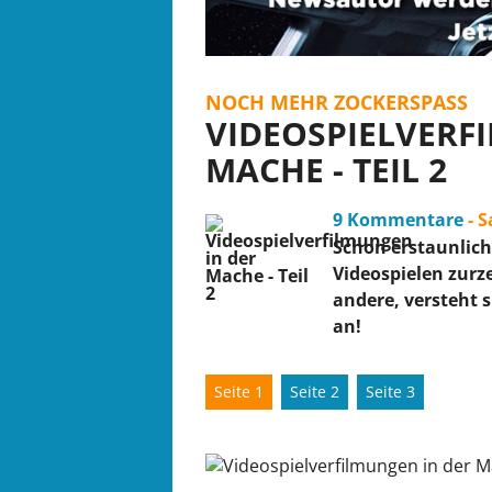
NOCH MEHR ZOCKERSPASS
VIDEOSPIELVERF
MACHE - TEIL 2
9 Kommentare
- 
Schon erstaunlich,
Videospielen zurz
andere, versteht s
an!
Seite 1
Seite 2
Seite 3