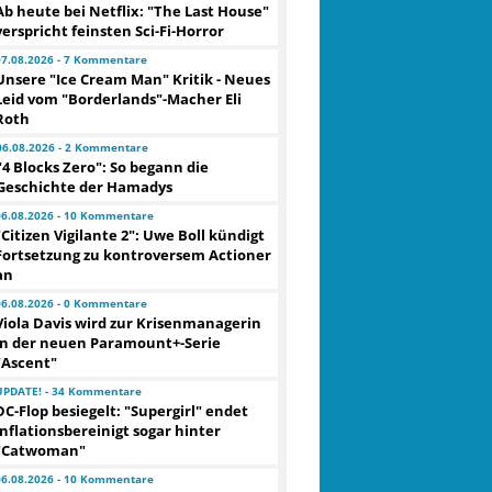
Ab heute bei Netflix: "The Last House"
verspricht feinsten Sci-Fi-Horror
07.08.2026 - 7 Kommentare
Unsere "Ice Cream Man" Kritik - Neues
Leid vom "Borderlands"-Macher Eli
Roth
06.08.2026 - 2 Kommentare
"4 Blocks Zero": So begann die
Geschichte der Hamadys
06.08.2026 - 10 Kommentare
"Citizen Vigilante 2": Uwe Boll kündigt
Fortsetzung zu kontroversem Actioner
an
06.08.2026 - 0 Kommentare
Viola Davis wird zur Krisenmanagerin
in der neuen Paramount+-Serie
"Ascent"
UPDATE! - 34 Kommentare
DC-Flop besiegelt: "Supergirl" endet
inflationsbereinigt sogar hinter
"Catwoman"
06.08.2026 - 10 Kommentare