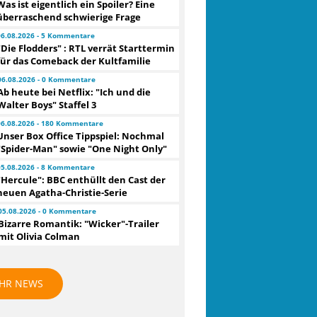
Was ist eigentlich ein Spoiler? Eine
überraschend schwierige Frage
06.08.2026 - 5 Kommentare
"Die Flodders" : RTL verrät Starttermin
für das Comeback der Kultfamilie
06.08.2026 - 0 Kommentare
Ab heute bei Netflix: "Ich und die
Walter Boys" Staffel 3
06.08.2026 - 180 Kommentare
Unser Box Office Tippspiel: Nochmal
"Spider-Man" sowie "One Night Only"
05.08.2026 - 8 Kommentare
"Hercule": BBC enthüllt den Cast der
neuen Agatha-Christie-Serie
05.08.2026 - 0 Kommentare
Bizarre Romantik: "Wicker"-Trailer
mit Olivia Colman
HR NEWS