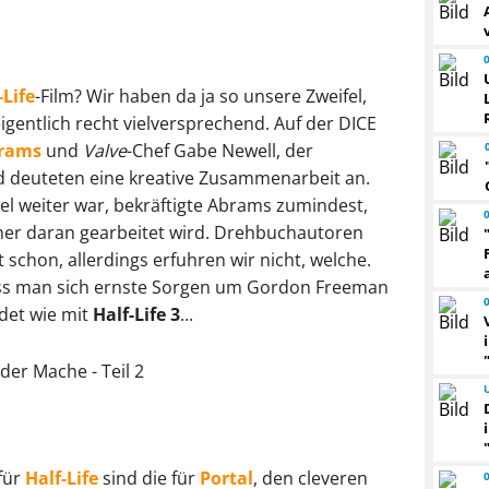
-Life
-Film? Wir haben da ja so unsere Zweifel,
igentlich recht vielversprechend. Auf der DICE
brams
und
Valve
-Chef Gabe Newell, der
d deuteten eine kreative Zusammenarbeit an.
l weiter war, bekräftigte Abrams zumindest,
mer daran ge
arbeitet wird. Drehbuchautoren
 schon, allerdings erfuhren wir nicht, welche.
dass man sich ernste Sorgen um Gordon Freeman
det wie mit
Half-Life 3
...
für
Half-Life
sind die für
Portal
, den cleveren