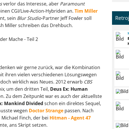
s
verlor das Interesse, aber
Paramount
einen CGI/Live-Action-Hybriden an.
Tim Miller
Retro
nt, sein
Blur Studio
-Partner Jeff Fowler soll
sh Miller schreiben das Drehbuch.
 denken wir gerne zurück, war die Kombination
mit ihren vielen verschiedenen Lösungswegen
 doch wirklich was Neues. 2012 erwarb
CBS
ix
, um den dritten Teil,
Deus Ex: Human
ren. Zu dem Zeitpunkt war es auch der aktuellste
x: Mankind Divided
schon ein direktes Sequel,
usste wegen
Doctor Strange
passen. Nach
h Michael Finch, der bei
Hitman - Agent 47
e, ans Skript setzen.