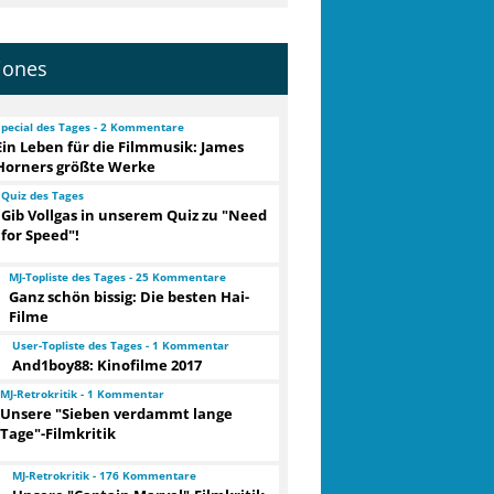
jones
Special des Tages - 2 Kommentare
Ein Leben für die Filmmusik: James
Horners größte Werke
Quiz des Tages
Gib Vollgas in unserem Quiz zu "Need
for Speed"!
MJ-Topliste des Tages - 25 Kommentare
Ganz schön bissig: Die besten Hai-
Filme
User-Topliste des Tages - 1 Kommentar
And1boy88: Kinofilme 2017
MJ-Retrokritik - 1 Kommentar
Unsere "Sieben verdammt lange
Tage"-Filmkritik
MJ-Retrokritik - 176 Kommentare