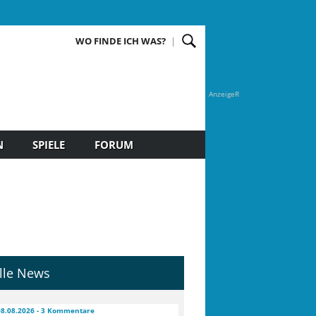
WO FINDE ICH WAS?
AnzeigeR
N
SPIELE
FORUM
lle News
08.08.2026 - 3 Kommentare