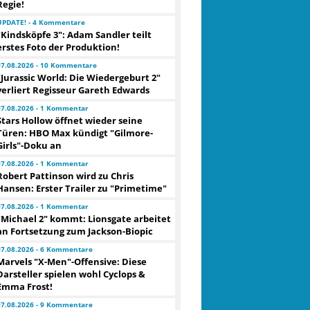
Regie!
UPDATE! - 4 Kommentare
"Kindsköpfe 3": Adam Sandler teilt
erstes Foto der Produktion!
07.08.2026 - 10 Kommentare
"Jurassic World: Die Wiedergeburt 2"
verliert Regisseur Gareth Edwards
07.08.2026 - 1 Kommentar
Stars Hollow öffnet wieder seine
Türen: HBO Max kündigt "Gilmore-
Girls"-Doku an
07.08.2026 - 1 Kommentar
Robert Pattinson wird zu Chris
Hansen: Erster Trailer zu "Primetime"
07.08.2026 - 1 Kommentar
"Michael 2" kommt: Lionsgate arbeitet
an Fortsetzung zum Jackson-Biopic
07.08.2026 - 6 Kommentare
Marvels "X-Men"-Offensive: Diese
Darsteller spielen wohl Cyclops &
Emma Frost!
07.08.2026 - 9 Kommentare