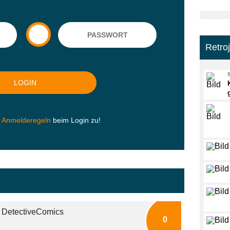
Retro
n
Anmelderegeln
beim Login zu!
: DetectiveComics
0