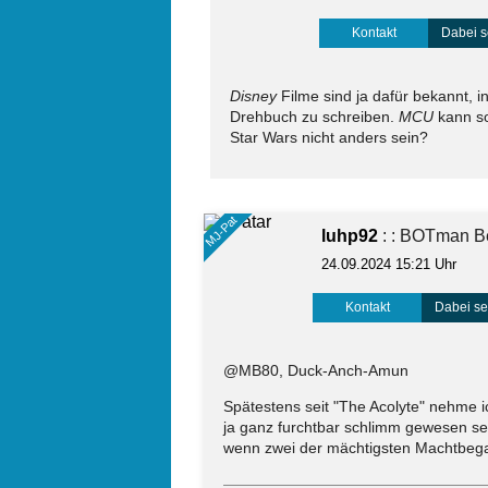
Kontakt
Dabei s
Disney
Filme sind ja dafür bekannt, i
Drehbuch zu schreiben.
MCU
kann s
Star Wars nicht anders sein?
MJ-Pat
luhp92
: : BOTman B
24.09.2024 15:21 Uhr
Kontakt
Dabei sei
@MB80, Duck-Anch-Amun
Spätestens seit "The Acolyte" nehme i
ja ganz furchtbar schlimm gewesen se
wenn zwei der mächtigsten Machtbega