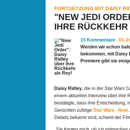
FORTSETZUNG MIT DAISY R
"NEW JEDI ORDE
IHRE RÜCKKEHR 
15 Kommentare
- Di, 
Werden wir schon bald
bekommen, mit Daisy Ri
Premiere gibt sie einig
Daisy Ridley
, die in der
Star Wars
Sa
einem aktuellen Interview über ihre
bestätigte, dass ihre Entscheidung,
Gerüchten zufolge
Star Wars - New 
Details bekannt sind, scheint der Fil
„Sie fragten mich, ob ich mitmachen 