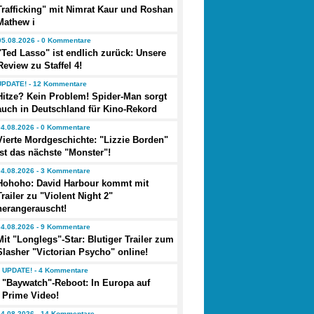
Trafficking" mit Nimrat Kaur und Roshan
Mathew i
05.08.2026 - 0 Kommentare
"Ted Lasso" ist endlich zurück: Unsere
Review zu Staffel 4!
UPDATE! - 12 Kommentare
Hitze? Kein Problem! Spider-Man sorgt
auch in Deutschland für Kino-Rekord
04.08.2026 - 0 Kommentare
Vierte Mordgeschichte: "Lizzie Borden"
ist das nächste "Monster"!
04.08.2026 - 3 Kommentare
Hohoho: David Harbour kommt mit
Trailer zu "Violent Night 2"
herangerauscht!
04.08.2026 - 9 Kommentare
Mit "Longlegs"-Star: Blutiger Trailer zum
Slasher "Victorian Psycho" online!
UPDATE! - 4 Kommentare
"Baywatch"-Reboot: In Europa auf
Prime Video!
04.08.2026 - 14 Kommentare