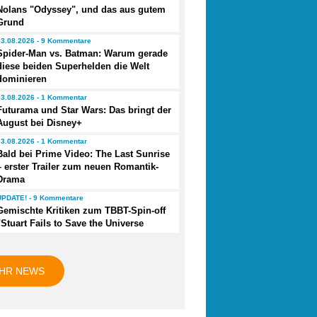
Nolans "Odyssey", und das aus gutem
Grund
03.08.2026 - 9 Kommentare
Spider-Man vs. Batman: Warum gerade
diese beiden Superhelden die Welt
dominieren
03.08.2026 - 1 Kommentar
Futurama und Star Wars: Das bringt der
August bei Disney+
03.08.2026 - 1 Kommentar
Bald bei Prime Video: The Last Sunrise
– erster Trailer zum neuen Romantik-
Drama
UPDATE! - 9 Kommentare
Gemischte Kritiken zum TBBT-Spin-off
"Stuart Fails to Save the Universe
HR NEWS