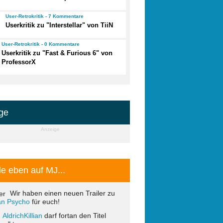
User-Retrokritik - 7 Kommentare
Userkritik zu "Interstellar" von TiiN
User-Retrokritik - 0 Kommentare
Userkritik zu "Fast & Furious 6" von
ProfessorX
ge
Anzeige
e eben auf MJ...
Wir haben einen neuen Trailer zu
ian Psycho
für euch!
AldrichKillian
darf fortan den Titel