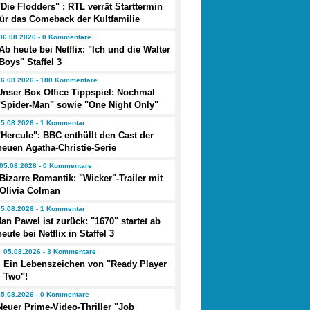
"Die Flodders" : RTL verrät Starttermin
für das Comeback der Kultfamilie
06.08.2026 - 0 Kommentare
Ab heute bei Netflix: "Ich und die Walter
Boys" Staffel 3
06.08.2026 - 180 Kommentare
Unser Box Office Tippspiel: Nochmal
"Spider-Man" sowie "One Night Only"
05.08.2026 - 1 Kommentar
"Hercule": BBC enthüllt den Cast der
neuen Agatha-Christie-Serie
05.08.2026 - 0 Kommentare
Bizarre Romantik: "Wicker"-Trailer mit
Olivia Colman
05.08.2026 - 1 Kommentar
Jan Pawel ist zurück: "1670" startet ab
heute bei Netflix in Staffel 3
05.08.2026 - 3 Kommentare
Ein Lebenszeichen von "Ready Player
Two"!
05.08.2026 - 0 Kommentare
Neuer Prime-Video-Thriller "Job