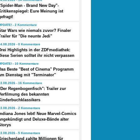
"Spider-Man - Brand New Day"-
Kritikenspiegel: Eure Meinung ist
gefragt!
UPDATE! - 2 Kommentare
Star Wars wie niemals zuvor? Finaler
Trailer für "Die neunte Jedi"
04.08.2026 - 0 Kommentare
Drei Highlights in der ZDFmediathek:
Diese Serien solltet ihr nicht verpassen
UPDATE! - 10 Kommentare
Das Beste "Best of Cinema" Programm
am Dienstag mit "Terminator"
03.08.2026 - 16 Kommentare
"Der Regenbogenfisch": Trailer zur
Verfilmung des bekannten
Kinderbuchklassikers
03.08.2026 - 2 Kommentare
Indiana Jones lebt! Neue Marvel-Comics
angekündigt und Deluxe-Bände alter
Storys
03.08.2026 - 5 Kommentare
Griechenland zahlte Millionen für