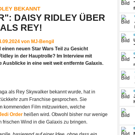
IDLEY BEKANNT
R": DAISY RIDLEY ÜBER
ALS REY!
24.09.2024 von MJ-Bengil
 einen neuen Star Wars Teil zu Gesicht
dley in der Hauptrolle? Im Interview mit
e Ausblicke in eine weit weit entfernte Galaxis.
ga als Rey Skywalker bekannt wurde, hat in
 Rückkehr zum Franchise gesprochen. Sie
 im kommenden Film mitzuwirken, welche
Jedi Order
heißen wird. Obwohl bisher nur wenige
m frischen Wind in die Galaxis zu bringen.
wolle, basierend auf einer Idee, ohne dass ein