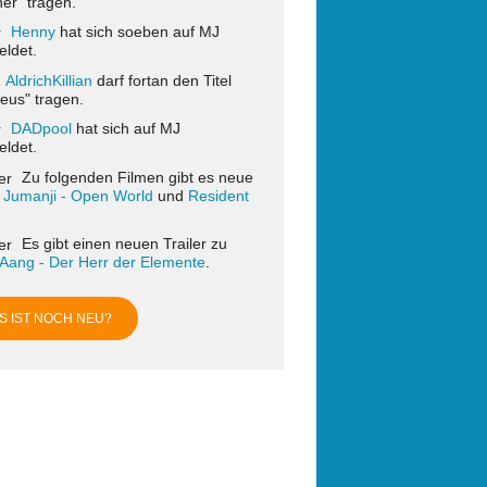
er" tragen.
Henny
hat sich soeben auf MJ
ldet.
AldrichKillian
darf fortan den Titel
eus" tragen.
DADpool
hat sich auf MJ
ldet.
Zu folgenden Filmen gibt es neue
:
Jumanji - Open World
und
Resident
Es gibt einen neuen Trailer zu
 Aang - Der Herr der Elemente
.
S IST NOCH NEU?