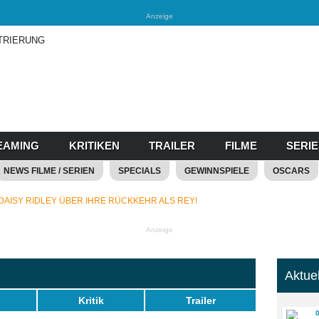
Anzeige
TRIERUNG
EAMING
KRITIKEN
TRAILER
FILME
SERI
NEWS FILME / SERIEN
SPECIALS
GEWINNSPIELE
OSCARS
 DAISY RIDLEY ÜBER IHRE RÜCKKEHR ALS REY!
Anzeige
Aktue
Kritik
Trailer