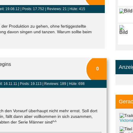
eit: 19.08.12 |
Posts: 17.752
| Reviews: 21 | Hüte: 415
n der Produktion zu gehen, ohne fertiggestellte
ong davon singen und tanzen. Warum sollte beim
egins
Anzei
0
t: 16.11.11 |
Posts: 19.113
| Reviews: 189 | Hüte: 698
Gerad
ch den Vorwurf überhaupt nicht mehr ernst. Soll dort
in, fällt dann aber vollkommen in sich zusammen,
Victor
bten der Serie Männer sind^^