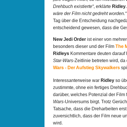
Drehbuch existierte“
, erklärte
Ridley
.
wäre der Film nicht gedreht worden.“
Tag über die Entscheidung nachgedach
entscheidend gewesen, dass die Gesc
New Jedi Order
ist einer von meh
besonders dieser und der Film
The 
Ridleys
Kommentare deuten darauf hi
Star-Wars
-Zeitlinie betreten wird, 
Wars - Der Aufstieg Skywalkers
spi
Interessanterweise war
Ridley
so übe
zustimmte, ohne ein fertiges Drehb
darüber, welches Potenzial der Film
Wars
-Universums birgt. Trotz Gerüc
Tatsache, dass die Dreharbeiten erst
zuversichtlich, dass der Film neue 
wird.