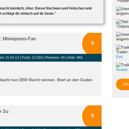
"Punish
d macht kleinlich, Alter. Dieset Rechnen und Feilschen und
angeme
 schlägt dir einfach auf de Seele."
"Odyss
 : Moviejones-Fan
angeme
0
Trailer
Evil
eit: 15.04.13 |
Posts: 12.564
| Reviews: 49 | Hüte: 866
Avatar
Macht nun DER Macht nennen. Brief an den Duden
WA
e Su
0