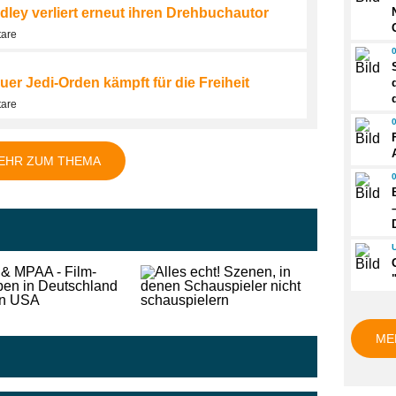
dley verliert erneut ihren Drehbuchautor
tare
uer Jedi-Orden kämpft für die Freiheit
tare
EHR ZUM THEMA
ME