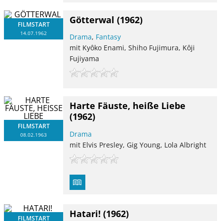
Götterwal
(1962)
FILMSTART
14.07.1962
Drama
,
Fantasy
mit Kyôko Enami, Shiho Fujimura, Kôji
Fujiyama
Harte Fäuste, heiße Liebe
(1962)
FILMSTART
Drama
08.02.1963
mit Elvis Presley, Gig Young, Lola Albright
Hatari!
(1962)
FILMSTART