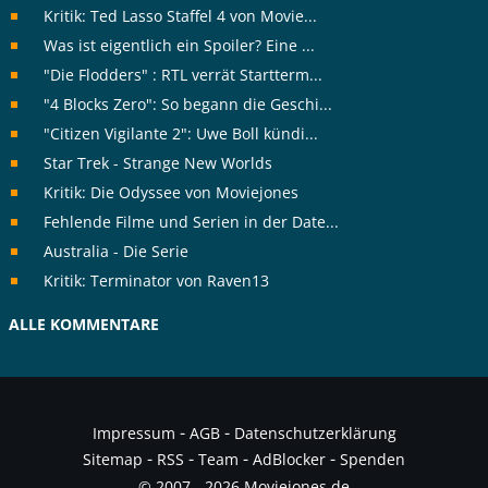
Kritik: Ted Lasso Staffel 4 von Movie...
Was ist eigentlich ein Spoiler? Eine ...
"Die Flodders" : RTL verrät Startterm...
"4 Blocks Zero": So begann die Geschi...
"Citizen Vigilante 2": Uwe Boll kündi...
Star Trek - Strange New Worlds
Kritik: Die Odyssee von Moviejones
Fehlende Filme und Serien in der Date...
Australia - Die Serie
Kritik: Terminator von Raven13
ALLE KOMMENTARE
-
-
Impressum
AGB
Datenschutzerklärung
-
-
-
-
Sitemap
RSS
Team
AdBlocker
Spenden
© 2007 - 2026 Moviejones.de