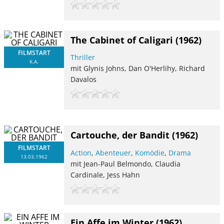
The Cabinet of Caligari
(1962)
FILMSTART
Thriller
K.A.
mit Glynis Johns, Dan O'Herlihy, Richard
Davalos
Cartouche, der Bandit
(1962)
FILMSTART
Action
,
Abenteuer
,
Komödie
,
Drama
13.03.1962
mit Jean-Paul Belmondo, Claudia
Cardinale, Jess Hahn
Ein Affe im Winter
(1962)