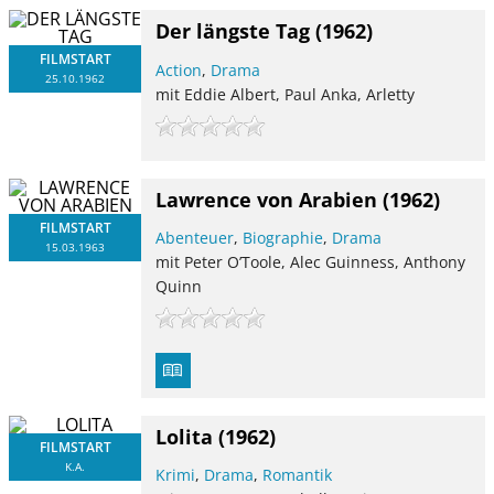
Der längste Tag
(1962)
FILMSTART
Action
,
Drama
25.10.1962
mit Eddie Albert, Paul Anka, Arletty
Lawrence von Arabien
(1962)
FILMSTART
Abenteuer
,
Biographie
,
Drama
15.03.1963
mit Peter O’Toole, Alec Guinness, Anthony
Quinn
Lolita
(1962)
FILMSTART
K.A.
Krimi
,
Drama
,
Romantik