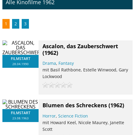
Alle Kinofilme 1962
1
2
3
Ascalon, das Zauberschwert
(1962)
FILMSTART
Drama
,
Fantasy
28.04.1990
mit Basil Rathbone, Estelle Winwood, Gary
Lockwood
Blumen des Schreckens
(1962)
FILMSTART
Horror
,
Science Fiction
23.08.1963
mit Howard Keel, Nicole Maurey, Janette
Scott