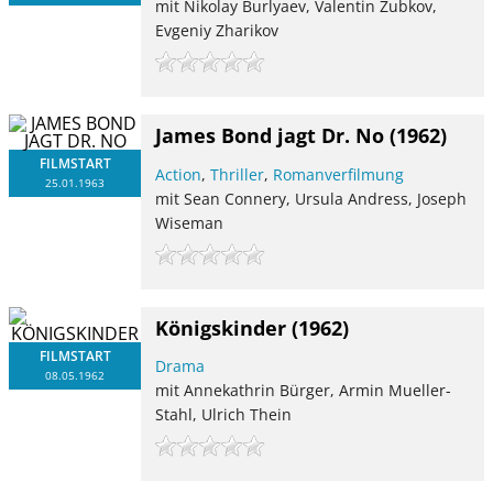
mit Nikolay Burlyaev, Valentin Zubkov,
Evgeniy Zharikov
James Bond jagt Dr. No
(1962)
FILMSTART
Action
,
Thriller
,
Romanverfilmung
25.01.1963
mit Sean Connery, Ursula Andress, Joseph
Wiseman
Königskinder
(1962)
FILMSTART
Drama
08.05.1962
mit Annekathrin Bürger, Armin Mueller-
Stahl, Ulrich Thein