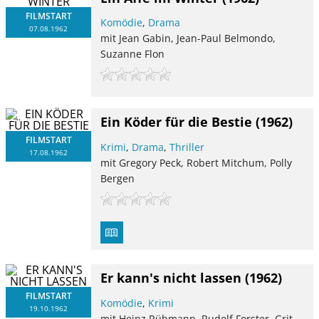
FILMSTART
Komödie
,
Drama
07.08.1962
mit Jean Gabin, Jean-Paul Belmondo,
Suzanne Flon
Ein Köder für die Bestie
(1962)
FILMSTART
Krimi
,
Drama
,
Thriller
17.08.1962
mit Gregory Peck, Robert Mitchum, Polly
Bergen
Er kann's nicht lassen
(1962)
FILMSTART
Komödie
,
Krimi
19.10.1962
mit Heinz Rühmann, Rudolf Forster, Grit