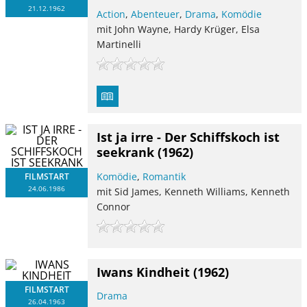
21.12.1962
Action
,
Abenteuer
,
Drama
,
Komödie
mit John Wayne, Hardy Krüger, Elsa
Martinelli
Ist ja irre - Der Schiffskoch ist
seekrank
(1962)
Komödie
,
Romantik
FILMSTART
24.06.1986
mit Sid James, Kenneth Williams, Kenneth
Connor
Iwans Kindheit
(1962)
FILMSTART
Drama
26.04.1963