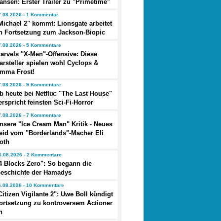
ansen: Erster Trailer zu "Primetime"
7.08.2026 - 1 Kommentar
Michael 2" kommt: Lionsgate arbeitet
n Fortsetzung zum Jackson-Biopic
7.08.2026 - 5 Kommentare
arvels "X-Men"-Offensive: Diese
arsteller spielen wohl Cyclops &
mma Frost!
7.08.2026 - 9 Kommentare
b heute bei Netflix: "The Last House"
erspricht feinsten Sci-Fi-Horror
7.08.2026 - 7 Kommentare
nsere "Ice Cream Man" Kritik - Neues
eid vom "Borderlands"-Macher Eli
oth
6.08.2026 - 2 Kommentare
4 Blocks Zero": So begann die
eschichte der Hamadys
6.08.2026 - 10 Kommentare
Citizen Vigilante 2": Uwe Boll kündigt
ortsetzung zu kontroversem Actioner
n