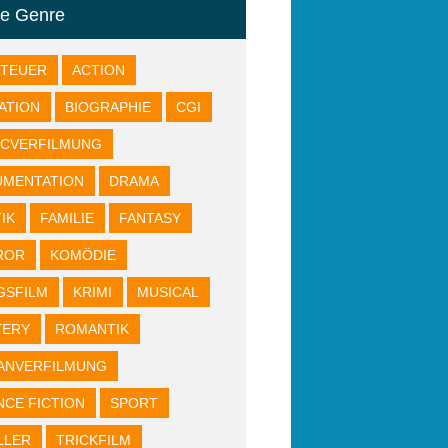
re Genre
NTEUER
ACTION
ATION
BIOGRAPHIE
CGI
ICVERFILMUNG
UMENTATION
DRAMA
IK
FAMILIE
FANTASY
ROR
KOMÖDIE
GSFILM
KRIMI
MUSICAL
TERY
ROMANTIK
ANVERFILMUNG
NCE FICTION
SPORT
LLER
TRICKFILM