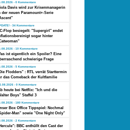
6.08.2026 - 0 Kommentare
iola Davis wird zur Krisenmanagerin
n der neuen Paramount+-Serie
Ascent"
PDATE! - 34 Kommentare
C-Flop besiegelt: "Supergirl" endet
nflationsbereinigt sogar hinter
Catwoman"
6.08.2026 - 10 Kommentare
as ist eigentlich ein Spoiler? Eine
berraschend schwierige Frage
6.08.2026 - 5 Kommentare
Die Flodders" : RTL verrät Starttermin
ür das Comeback der Kultfamilie
6.08.2026 - 0 Kommentare
b heute bei Netflix: "Ich und die
alter Boys" Staffel 3
6.08.2026 - 180 Kommentare
nser Box Office Tippspiel: Nochmal
Spider-Man" sowie "One Night Only"
5.08.2026 - 2 Kommentare
Hercule": BBC enthüllt den Cast der