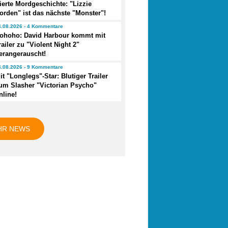
ierte Mordgeschichte: "Lizzie
orden" ist das nächste "Monster"!
4.08.2026 - 4 Kommentare
ohoho: David Harbour kommt mit
railer zu "Violent Night 2"
erangerauscht!
4.08.2026 - 9 Kommentare
it "Longlegs"-Star: Blutiger Trailer
um Slasher "Victorian Psycho"
nline!
HR NEWS