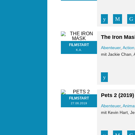
The Iron Mas
FILMSTART
Abenteuer
,
Action
K.A.
mit Jackie Chan,
Pets 2
(2019)
FILMSTART
27.06.2019
Abenteuer
,
Anima
mit Kevin Hart, Je