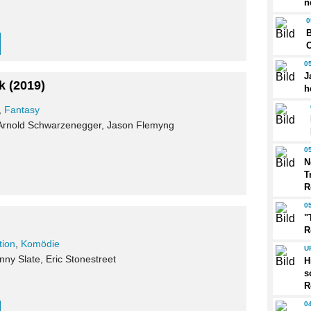
n
0
B
0
J
k
(2019)
h
,
Fantasy
 Arnold Schwarzenegger, Jason Flemyng
0
N
T
R
0
"
R
tion
,
Komödie
U
nny Slate, Eric Stonestreet
H
s
R
0