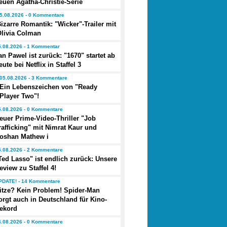
euen Agatha-Christie-Serie
5.08.2026 - 0 Kommentare
izarre Romantik: "Wicker"-Trailer mit
Olivia Colman
5.08.2026 - 1 Kommentar
an Pawel ist zurück: "1670" startet ab
eute bei Netflix in Staffel 3
05.08.2026 - 3 Kommentare
Ein Lebenszeichen von "Ready
Player Two"!
5.08.2026 - 0 Kommentare
euer Prime-Video-Thriller "Job
rafficking" mit Nimrat Kaur und
oshan Mathew i
5.08.2026 - 2 Kommentare
Ted Lasso" ist endlich zurück: Unsere
eview zu Staffel 4!
PDATE! - 14 Kommentare
itze? Kein Problem! Spider-Man
orgt auch in Deutschland für Kino-
ekord
4.08.2026 - 0 Kommentare