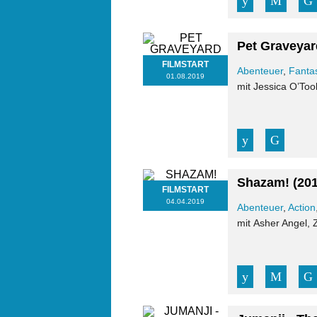
Pet Graveyar
FILMSTART
Abenteuer
,
Fanta
01.08.2019
mit Jessica O’Tool
Shazam!
(20
FILMSTART
04.04.2019
Abenteuer
,
Action
mit Asher Angel, 