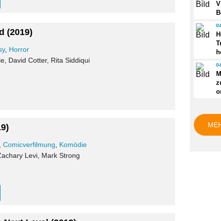
V
B
0
d
(2019)
H
T
sy
,
Horror
h
e, David Cotter, Rita Siddiqui
0
M
z
o
ME
19)
,
Comicverfilmung
,
Komödie
Zachary Levi, Mark Strong