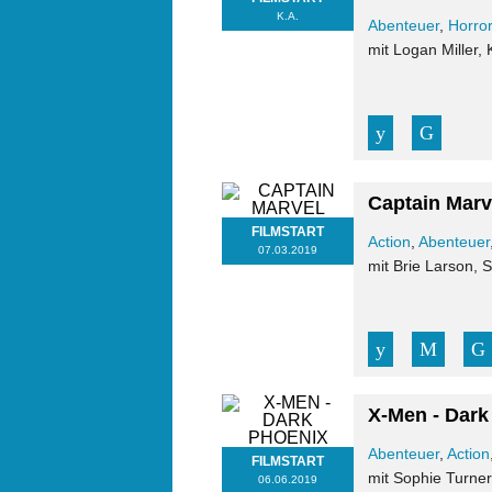
K.A.
Abenteuer
,
Horro
mit Logan Miller,
Captain Marv
FILMSTART
Action
,
Abenteuer
07.03.2019
mit Brie Larson,
X-Men - Dark
Abenteuer
,
Action
FILMSTART
mit Sophie Turne
06.06.2019