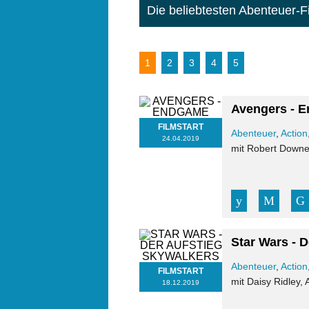
Die beliebtesten Abenteuer-
1
2
3
4
5
Avengers - 
FILMSTART
Abenteuer
,
Action
24.04.2019
mit Robert Downey
Star Wars - 
Abenteuer
,
Action
FILMSTART
mit Daisy Ridley,
18.12.2019