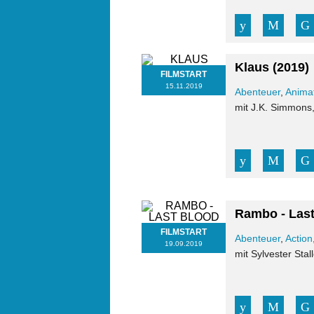
Klaus
(2019)
FILMSTART
15.11.2019
Abenteuer
,
Anima
mit J.K. Simmons
Rambo - Las
FILMSTART
Abenteuer
,
Action
19.09.2019
mit Sylvester Sta