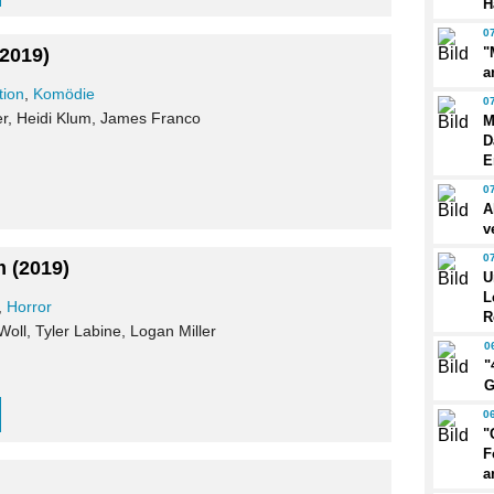
H
0
(2019)
"
a
tion
,
Komödie
0
r, Heidi Klum, James Franco
M
D
E
0
A
v
0
m
(2019)
U
L
,
Horror
R
oll, Tyler Labine, Logan Miller
0
"
G
0
"
F
a