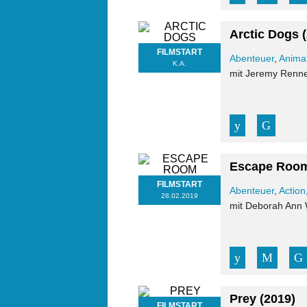
Arctic Dogs
FILMSTART
Abenteuer
,
Anima
K.A.
mit Jeremy Renne
Escape Roo
FILMSTART
Abenteuer
,
Action
28.02.2019
mit Deborah Ann W
Prey
(2019)
FILMSTART