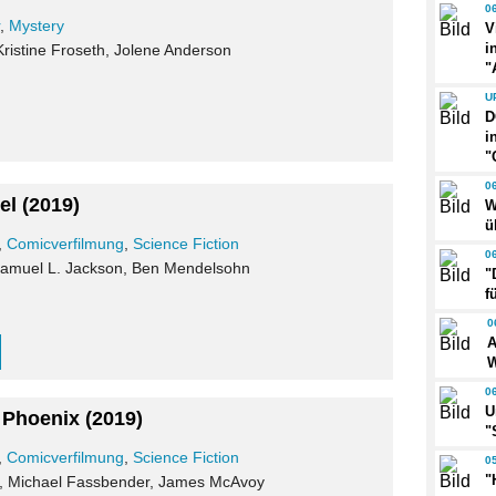
0
r
,
Mystery
V
i
 Kristine Froseth, Jolene Anderson
"
U
D
i
"
0
el
(2019)
W
ü
,
Comicverfilmung
,
Science Fiction
0
 Samuel L. Jackson, Ben Mendelsohn
"
f
0
A
W
0
U
 Phoenix
(2019)
"
,
Comicverfilmung
,
Science Fiction
0
"
r, Michael Fassbender, James McAvoy