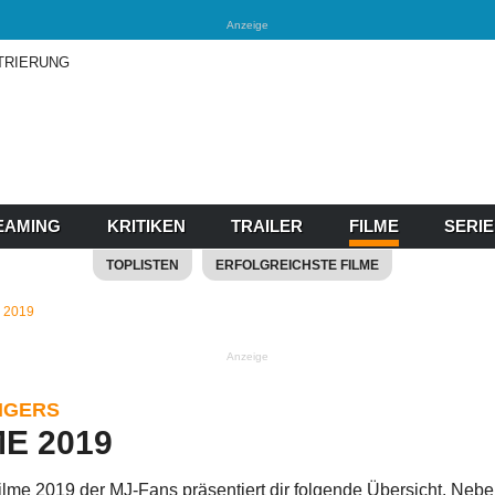
Anzeige
TRIERUNG
EAMING
KRITIKEN
TRAILER
FILME
SERI
TOPLISTEN
ERFOLGREICHSTE FILME
2019
Anzeige
NGERS
E 2019
ilme 2019 der MJ-Fans präsentiert dir folgende Übersicht.
Nebe