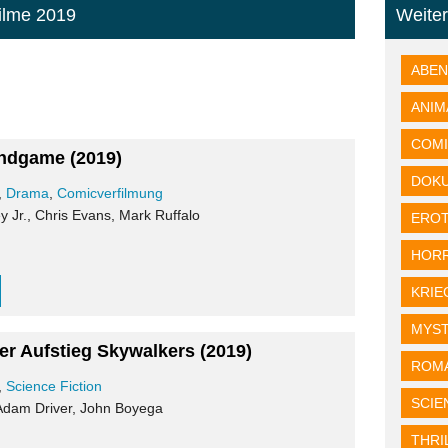
Filme 2019
Weite
ABE
ANIM
COM
Endgame
(2019)
DOK
,
Drama
,
Comicverfilmung
 Jr., Chris Evans, Mark Ruffalo
EROT
HOR
KRIE
MYS
Der Aufstieg Skywalkers
(2019)
ROM
,
Science Fiction
SCIE
 Adam Driver, John Boyega
THRI