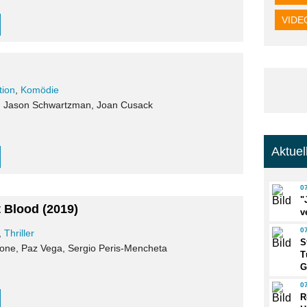
VIDE
tion
,
Komödie
, Jason Schwartzman, Joan Cusack
Aktue
0
"
t Blood
(2019)
v
0
,
Thriller
S
llone, Paz Vega, Sergio Peris-Mencheta
T
G
0
R