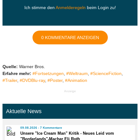
Ich stimme den
Anmelderegeln
beim Login zu!
0 KOMMENTARE ANZEIGEN
Quelle:
Warner Bros.
Erfahre mehr:
#Fortsetzungen
,
#Weltraum
,
#ScienceFiction
,
#Trailer
,
#DVDBlu-ray
,
#Poster
,
#Animation
Anzeige
Aktuelle News
09.08.2026 - 7 Kommentare
Unsere "Ice Cream Man" Kritik - Neues Leid vom
"Borderlands"-Macher Eli Roth