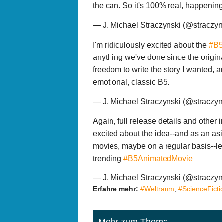
the can. So it's 100% real, happenin
— J. Michael Straczynski (@straczy
I'm ridiculously excited about the
#B5
anything we've done since the origina
freedom to write the story I wanted, 
emotional, classic B5.
— J. Michael Straczynski (@straczy
Again, full release details and other 
excited about the idea--and as an asi
movies, maybe on a regular basis--l
trending
#B5AnimatedMovie
— J. Michael Straczynski (@straczy
Erfahre mehr:
#Weltraum
,
#ScienceFicti
Mehr zum Thema