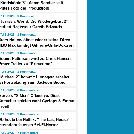
"Kindsköpfe 3": Adam Sandler teilt
erstes Foto der Produktion!
07.08.2026 - 9 Kommentare
"Jurassic World: Die Wiedergeburt 2"
verliert Regisseur Gareth Edwards
07.08.2026 - 1 Kommentar
Stars Hollow öffnet wieder seine Türen:
HBO Max kündigt Gilmore-Girls-Doku an
07.08.2026 - 1 Kommentar
Robert Pattinson wird zu Chris Hansen:
Erster Trailer zu "Primetime"
07.08.2026 - 1 Kommentar
"Michael 2" kommt: Lionsgate arbeitet
an Fortsetzung zum Jackson-Biopic
07.08.2026 - 6 Kommentare
Marvels "X-Men"-Offensive: Diese
Darsteller spielen wohl Cyclops & Emma
Frost!
07.08.2026 - 9 Kommentare
Ab heute bei Netflix: "The Last House"
verspricht feinsten Sci-Fi-Horror
07.08.2026 - 7 Kommentare