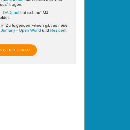
eus" tragen.
DADpool
hat sich auf MJ
ldet.
Zu folgenden Filmen gibt es neue
:
Jumanji - Open World
und
Resident
S IST NOCH NEU?