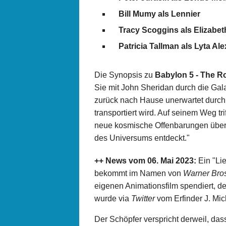
Bill Mumy als Lennier
Tracy Scoggins als Elizabet
Patricia Tallman als Lyta Al
Die Synopsis zu
Babylon 5 - The 
Sie mit John Sheridan durch die Ga
zurück nach Hause unerwartet durch m
transportiert wird. Auf seinem Weg tr
neue kosmische Offenbarungen über
des Universums entdeckt."
++ News vom 06. Mai 2023:
Ein "Li
bekommt im Namen von
Warner Bro
eigenen Animationsfilm spendiert, de
wurde via
Twitter
vom Erfinder J. Mi
Der Schöpfer verspricht derweil, das