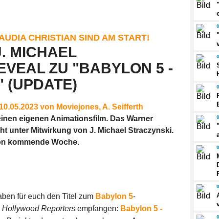
UDIA CHRISTIAN SIND AM START!
. MICHAEL
EVEAL ZU "BABYLON 5 -
 (UPDATE)
, 10.05.2023 von Moviejones, A. Seifferth
einen eigenen Animationsfilm. Das Warner
eht unter Mitwirkung von J. Michael Straczynski.
lgen kommende Woche.
ben für euch den Titel zum
Babylon 5
-
s
Hollywood Reporters
empfangen:
Babylon 5 -