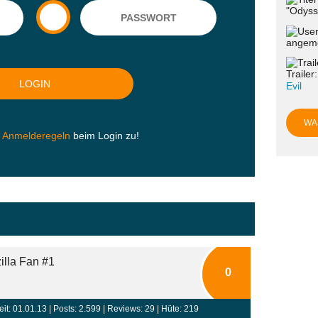
"Odyss
angeme
Trailer
Evil
WA
n
Anmelderegeln
beim Login zu!
zilla Fan #1
0
eit: 01.01.13 |
Posts: 2.599
| Reviews: 29 | Hüte: 219