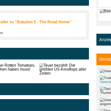
ailer zu "Babylon 5 - The Road Home"
are
Anzei
Gerad
Victor
"Punish
angeme