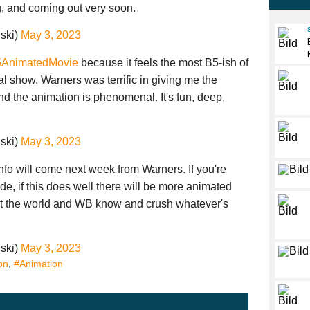
g, and coming out very soon.
nski)
May 3, 2023
AnimatedMovie
because it feels the most B5-ish of
l show. Warners was terrific in giving me the
and the animation is phenomenal. It's fun, deep,
nski)
May 3, 2023
info will come next week from Warners. If you're
de, if this does well there will be more animated
et the world and WB know and crush whatever's
nski)
May 3, 2023
on
,
#Animation