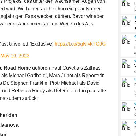
es Projekts, das unter den wachsamen Augen von
iert wird. Wir haben auch schon ein paar Namen
langjährigen Fans wecken dürften. Bevor wir aber
wir euer Augenmerk auf die Weiten des Alls
ast Unveiled (Exclusive)
https://t.co/5gNivkTG9G
)
May 10, 2023
he Road Home
gehören Paul Guyet als Zathras
 als Michael Garibaldi, Mara Junot als Reporterin
 Dr. Stephen Franklin, Piotr Michael als David
 und Rebecca Riedy als Delenn an. Ein paar alte
uns zudem zurück:
Sheridan
 Ivanova
ari