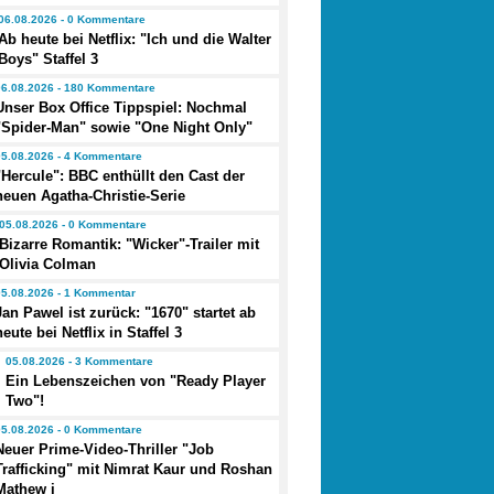
06.08.2026 - 0 Kommentare
Ab heute bei Netflix: "Ich und die Walter
Boys" Staffel 3
06.08.2026 - 180 Kommentare
Unser Box Office Tippspiel: Nochmal
"Spider-Man" sowie "One Night Only"
05.08.2026 - 4 Kommentare
"Hercule": BBC enthüllt den Cast der
neuen Agatha-Christie-Serie
05.08.2026 - 0 Kommentare
Bizarre Romantik: "Wicker"-Trailer mit
Olivia Colman
05.08.2026 - 1 Kommentar
Jan Pawel ist zurück: "1670" startet ab
heute bei Netflix in Staffel 3
05.08.2026 - 3 Kommentare
Ein Lebenszeichen von "Ready Player
Two"!
05.08.2026 - 0 Kommentare
Neuer Prime-Video-Thriller "Job
Trafficking" mit Nimrat Kaur und Roshan
Mathew i