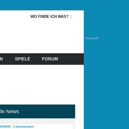
WO FINDE ICH WAS?
AnzeigeR
EN
SPIELE
FORUM
lle News
UPDATE! - 4 Kommentare