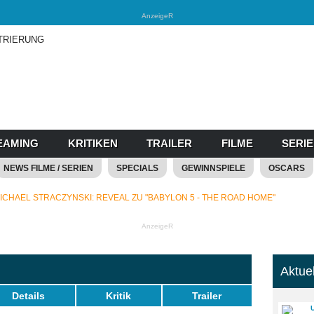
AnzeigeR
TRIERUNG
EAMING
KRITIKEN
TRAILER
FILME
SERI
NEWS FILME / SERIEN
SPECIALS
GEWINNSPIELE
OSCARS
ICHAEL STRACZYNSKI: REVEAL ZU "BABYLON 5 - THE ROAD HOME"
AnzeigeR
Aktue
Details
Kritik
Trailer