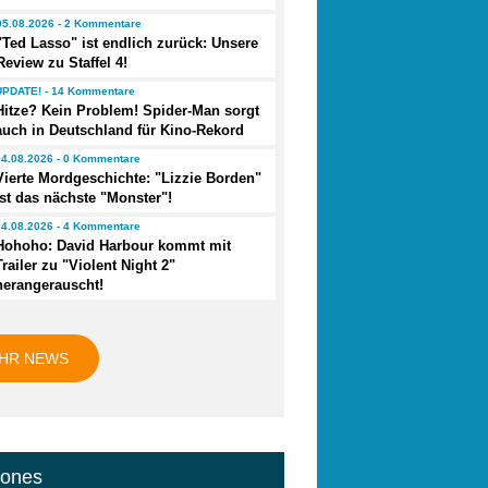
05.08.2026 - 2 Kommentare
"Ted Lasso" ist endlich zurück: Unsere
Review zu Staffel 4!
UPDATE! - 14 Kommentare
Hitze? Kein Problem! Spider-Man sorgt
auch in Deutschland für Kino-Rekord
04.08.2026 - 0 Kommentare
Vierte Mordgeschichte: "Lizzie Borden"
ist das nächste "Monster"!
04.08.2026 - 4 Kommentare
Hohoho: David Harbour kommt mit
Trailer zu "Violent Night 2"
herangerauscht!
HR NEWS
jones