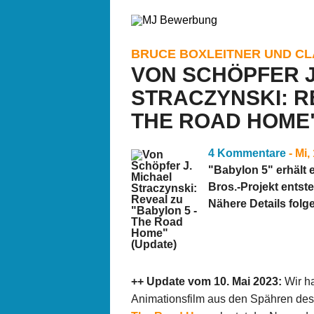
BRUCE BOXLEITNER UND CLA
VON SCHÖPFER J
STRACZYNSKI: R
THE ROAD HOME"
4 Kommentare
- Mi
"Babylon 5" erhält 
Bros.-Projekt entst
Nähere Details fo
++ Update vom 10. Mai 2023:
Wir ha
Animationsfilm aus den Spähren de