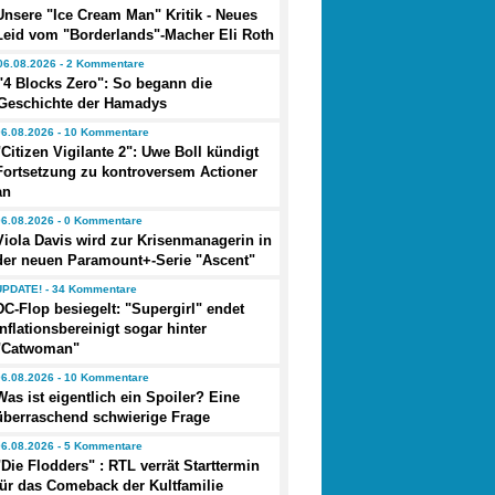
Unsere "Ice Cream Man" Kritik - Neues
Leid vom "Borderlands"-Macher Eli Roth
06.08.2026 - 2 Kommentare
"4 Blocks Zero": So begann die
Geschichte der Hamadys
06.08.2026 - 10 Kommentare
"Citizen Vigilante 2": Uwe Boll kündigt
Fortsetzung zu kontroversem Actioner
an
06.08.2026 - 0 Kommentare
Viola Davis wird zur Krisenmanagerin in
der neuen Paramount+-Serie "Ascent"
UPDATE! - 34 Kommentare
DC-Flop besiegelt: "Supergirl" endet
inflationsbereinigt sogar hinter
"Catwoman"
06.08.2026 - 10 Kommentare
Was ist eigentlich ein Spoiler? Eine
überraschend schwierige Frage
06.08.2026 - 5 Kommentare
"Die Flodders" : RTL verrät Starttermin
für das Comeback der Kultfamilie