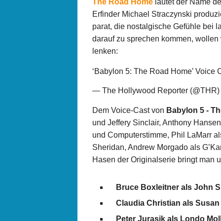
The Road Home
lautet der Name d
Erfinder Michael Straczynski produz
parat, die nostalgische Gefühle bei 
darauf zu sprechen kommen, wollen 
lenken:
‘Babylon 5: The Road Home’ Voice C
— The Hollywood Reporter (@THR
Dem Voice-Cast von
Babylon 5 - T
und Jeffery Sinclair, Anthony Hansen
und Computerstimme, Phil LaMarr als
Sheridan, Andrew Morgado als G’Kar
Hasen der Originalserie bringt man 
Bruce Boxleitner als John 
Claudia Christian als Susan
Peter Jurasik als Londo Moll