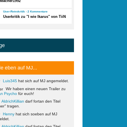
teacher1992
User-Retrokritik - 2 Kommentare
Userkritik zu "I wie Ikarus" von TiiN
ge
e eben auf MJ...
Luis345
hat sich auf MJ angemeldet.
Wir haben einen neuen Trailer zu
ian Psycho
für euch!
AldrichKillian
darf fortan den Titel
er" tragen.
Henny
hat sich soeben auf MJ
ldet.
AldrichKillian
darf fortan den Titel