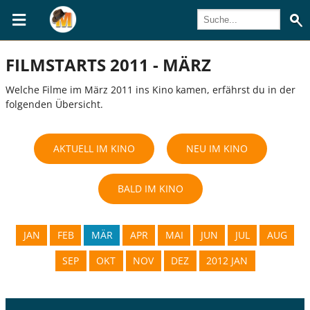
FILMSTARTS 2011 - MÄRZ
Welche Filme im März 2011 ins Kino kamen, erfährst du in der
folgenden Übersicht.
AKTUELL IM KINO
NEU IM KINO
BALD IM KINO
JAN
FEB
MÄR
APR
MAI
JUN
JUL
AUG
SEP
OKT
NOV
DEZ
2012 JAN