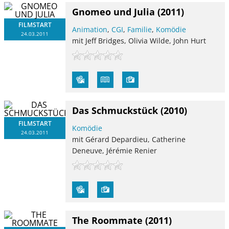
Gnomeo und Julia
(2011)
FILMSTART
Animation
,
CGI
,
Familie
,
Komödie
24.03.2011
mit Jeff Bridges, Olivia Wilde, John Hurt
Das Schmuckstück
(2010)
FILMSTART
Komödie
24.03.2011
mit Gérard Depardieu, Catherine
Deneuve, Jérémie Renier
The Roommate
(2011)