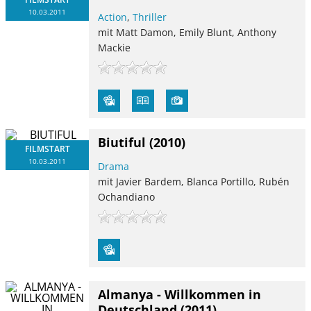
10.03.2011
Action
,
Thriller
mit Matt Damon, Emily Blunt, Anthony
Mackie
Biutiful
(2010)
FILMSTART
10.03.2011
Drama
mit Javier Bardem, Blanca Portillo, Rubén
Ochandiano
Almanya - Willkommen in
Deutschland
(2011)