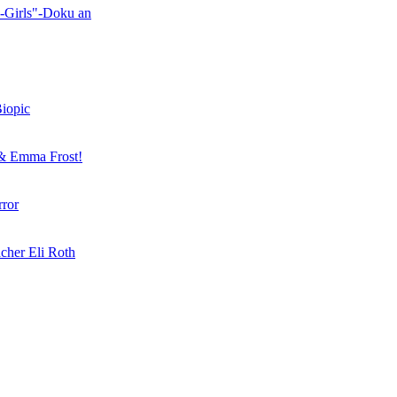
-Girls"-Doku an
Biopic
 & Emma Frost!
rror
cher Eli Roth