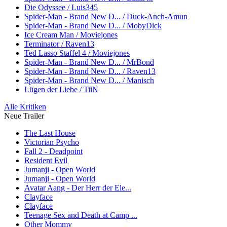
Die Odyssee / Luis345
Spider-Man - Brand New D... / Duck-Anch-Amun
Spider-Man - Brand New D... / MobyDick
Ice Cream Man / Moviejones
Terminator / Raven13
Ted Lasso Staffel 4 / Moviejones
Spider-Man - Brand New D... / MrBond
Spider-Man - Brand New D... / Raven13
Spider-Man - Brand New D... / Manisch
Lügen der Liebe / TiiN
Alle Kritiken
Neue Trailer
The Last House
Victorian Psycho
Fall 2 - Deadpoint
Resident Evil
Jumanji - Open World
Jumanji - Open World
Avatar Aang - Der Herr der Ele...
Clayface
Clayface
Teenage Sex and Death at Camp ...
Other Mommy