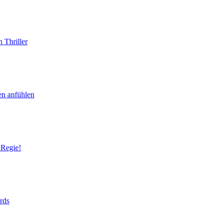
 Thriller
en anfühlen
 Regie!
rds