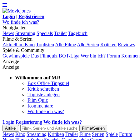
Login
|
Registrieren
Wo finde ich was?
Neuigkeiten
News
Streaming
Specials
Trailer
Tagebuch
Filme & Serien
Aktuell im Kino
Toplisten
Alle Filme
Alle Serien
Kritiken
Reviews
Spiele & Community
Gewinnspiele
Das Filmquiz
BOT-Liga
Wer bin ich?
Forum
Komment
Anzeige
Anzeige
Willkommen auf MJ!
Box Office Tippspiel
Kritik schreiben
Topliste anlegen
Film-Quiz
Kommentare
Wo finde ich was?
Login
Registrierung
Wo finde ich was?
News
Kino
Streaming
Kritiken
Trailer
Filme
Serien
Spiele
Forum
News Filme / Serien
Specials
Gewinnspiele
Oscars