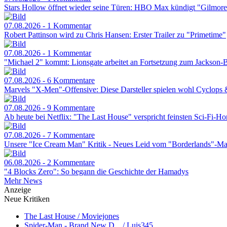
Stars Hollow öffnet wieder seine Türen: HBO Max kündigt "Gilmore
07.08.2026 - 1 Kommentar
Robert Pattinson wird zu Chris Hansen: Erster Trailer zu "Primetime"
07.08.2026 - 1 Kommentar
"Michael 2" kommt: Lionsgate arbeitet an Fortsetzung zum Jackson-
07.08.2026 - 6 Kommentare
Marvels "X-Men"-Offensive: Diese Darsteller spielen wohl Cyclops
07.08.2026 - 9 Kommentare
Ab heute bei Netflix: "The Last House" verspricht feinsten Sci-Fi-Ho
07.08.2026 - 7 Kommentare
Unsere "Ice Cream Man" Kritik - Neues Leid vom "Borderlands"-Ma
06.08.2026 - 2 Kommentare
"4 Blocks Zero": So begann die Geschichte der Hamadys
Mehr News
Anzeige
Neue Kritiken
The Last House / Moviejones
Spider-Man - Brand New D... / Luis345