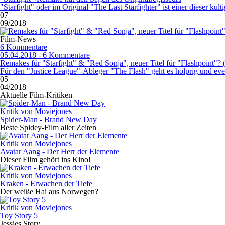
"Starfight" oder im Original "The Last Starfighter" ist einer dieser kult
07
09/2018
Film-News
6 Kommentare
05.04.2018 - 6 Kommentare
Remakes für "Starfight" & "Red Sonja", neuer Titel für "Flashpoint"?
Für den "Justice League"-Ableger "The Flash" geht es holprig und even
05
04/2018
Aktuelle Film-Kritiken
Kritik von Moviejones
Spider-Man - Brand New Day
Beste Spidey-Film aller Zeiten
Kritik von Moviejones
Avatar Aang - Der Herr der Elemente
Dieser Film gehört ins Kino!
Kritik von Moviejones
Kraken - Erwachen der Tiefe
Der weiße Hai aus Norwegen?
Kritik von Moviejones
Toy Story 5
Jessies Story