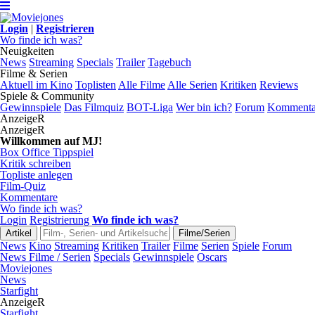
Login
|
Registrieren
Wo finde ich was?
Neuigkeiten
News
Streaming
Specials
Trailer
Tagebuch
Filme & Serien
Aktuell im Kino
Toplisten
Alle Filme
Alle Serien
Kritiken
Reviews
Spiele & Community
Gewinnspiele
Das Filmquiz
BOT-Liga
Wer bin ich?
Forum
Kommenta
AnzeigeR
AnzeigeR
Willkommen auf MJ!
Box Office Tippspiel
Kritik schreiben
Topliste anlegen
Film-Quiz
Kommentare
Wo finde ich was?
Login
Registrierung
Wo finde ich was?
News
Kino
Streaming
Kritiken
Trailer
Filme
Serien
Spiele
Forum
News Filme / Serien
Specials
Gewinnspiele
Oscars
Moviejones
News
Starfight
AnzeigeR
Starfight