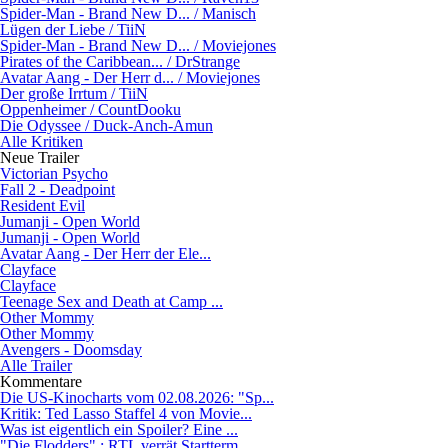
Spider-Man - Brand New D... / Manisch
Lügen der Liebe / TiiN
Spider-Man - Brand New D... / Moviejones
Pirates of the Caribbean... / DrStrange
Avatar Aang - Der Herr d... / Moviejones
Der große Irrtum / TiiN
Oppenheimer / CountDooku
Die Odyssee / Duck-Anch-Amun
Alle Kritiken
Neue Trailer
Victorian Psycho
Fall 2 - Deadpoint
Resident Evil
Jumanji - Open World
Jumanji - Open World
Avatar Aang - Der Herr der Ele...
Clayface
Clayface
Teenage Sex and Death at Camp ...
Other Mommy
Other Mommy
Avengers - Doomsday
Alle Trailer
Kommentare
Die US-Kinocharts vom 02.08.2026: "Sp...
Kritik: Ted Lasso Staffel 4 von Movie...
Was ist eigentlich ein Spoiler? Eine ...
"Die Flodders" : RTL verrät Startterm...