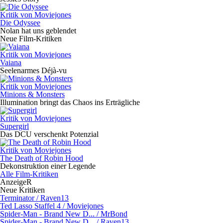
Kritik von Moviejones
Die Odyssee
Nolan hat uns geblendet
Neue Film-Kritiken
Kritik von Moviejones
Vaiana
Seelenarmes Déjà-vu
Kritik von Moviejones
Minions & Monsters
Illumination bringt das Chaos ins Erträgliche
Kritik von Moviejones
Supergirl
Das DCU verschenkt Potenzial
Kritik von Moviejones
The Death of Robin Hood
Dekonstruktion einer Legende
Alle Film-Kritiken
AnzeigeR
Neue Kritiken
Terminator / Raven13
Ted Lasso Staffel 4 / Moviejones
Spider-Man - Brand New D... / MrBond
Spider-Man - Brand New D... / Raven13