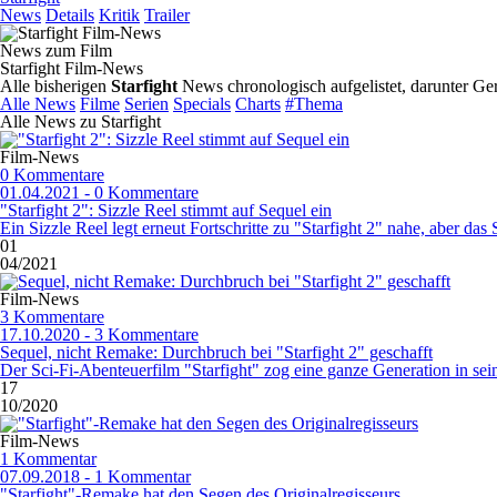
News
Details
Kritik
Trailer
News zum Film
Starfight Film-News
Alle bisherigen
Starfight
News chronologisch aufgelistet, darunter Ger
Alle News
Filme
Serien
Specials
Charts
#Thema
Alle News zu Starfight
Film-News
0 Kommentare
01.04.2021 - 0 Kommentare
"Starfight 2": Sizzle Reel stimmt auf Sequel ein
Ein Sizzle Reel legt erneut Fortschritte zu "Starfight 2" nahe, aber das
01
04/2021
Film-News
3 Kommentare
17.10.2020 - 3 Kommentare
Sequel, nicht Remake: Durchbruch bei "Starfight 2" geschafft
Der Sci-Fi-Abenteuerfilm "Starfight" zog eine ganze Generation in sei
17
10/2020
Film-News
1 Kommentar
07.09.2018 - 1 Kommentar
"Starfight"-Remake hat den Segen des Originalregisseurs