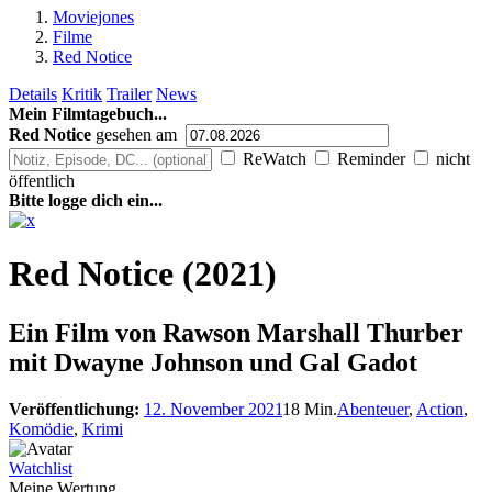
Moviejones
Filme
Red Notice
Details
Kritik
Trailer
News
Mein Filmtagebuch...
Red Notice
gesehen am
ReWatch
Reminder
nicht
öffentlich
Bitte logge dich ein...
Red Notice (2021)
Ein Film von
Rawson Marshall Thurber
mit Dwayne Johnson und Gal Gadot
Veröffentlichung:
12. November 2021
18 Min.
Abenteuer
,
Action
,
Komödie
,
Krimi
Watchlist
Meine Wertung