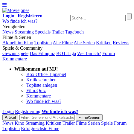
Login
|
Registrieren
Wo finde ich was?
Neuigkeiten
News
Streaming
Specials
Trailer
Tagebuch
Filme & Serien
Aktuell im Kino
Toplisten
Alle Filme
Alle Serien
Kritiken
Reviews
Spiele & Community
Gewinnspiele
Das Filmquiz
BOT-Liga
Wer bin ich?
Forum
Kommentare
Willkommen auf MJ!
Box Office Tippspiel
Kritik schreiben
Topliste anlegen
Film-Quiz
Kommentare
Wo finde ich was?
Login
Registrierung
Wo finde ich was?
News
Kino
Streaming
Kritiken
Trailer
Filme
Serien
Spiele
Forum
Toplisten
Erfolgreichste Filme