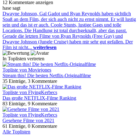
12 Kommentare anzeigen
hase sagt
Dwayne Johnson, Gal Gadot und Ryan Reynolds haben sichtlich
Spaß an dem Film, der sich auch nicht zu ernst nimmt. Er will lustig
sein und das ist er auch. Coole Stunts, lustige Gags und tolle
Locations. Die Handlung ist total durchgeknallt, aber das passt.
Gerade die letzten Filme von Ryan Reynolds (Free Guy) und
Dwayne Johnson (Jungle Cruise) haben mir sehr gut gefallen. Der
Film ist nicht...
weiterlesen
In Toplisten vertreten
Topliste von Moviejones
Stream this! Die besten Netflix-Originalfilme
35 Einträge, 3 Kommentare
Topliste von FlyingKerbecs
Das große NETFLIX-Filme Ranking
83 Einträge, 9 Kommentare
Topliste von FlyingKerbecs
Gesehene Filme von 2021
61 Einträge, 0 Kommentare
Alle Toplisten