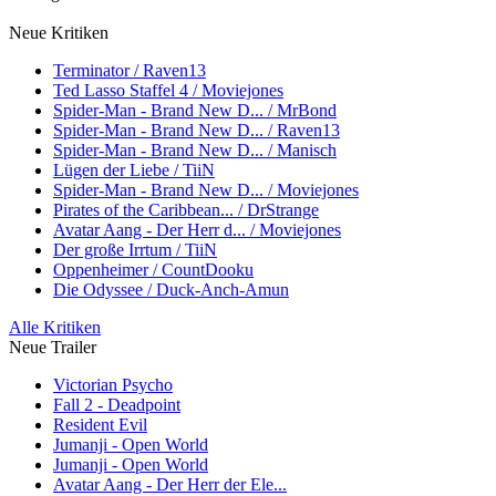
Neue Kritiken
Terminator / Raven13
Ted Lasso Staffel 4 / Moviejones
Spider-Man - Brand New D... / MrBond
Spider-Man - Brand New D... / Raven13
Spider-Man - Brand New D... / Manisch
Lügen der Liebe / TiiN
Spider-Man - Brand New D... / Moviejones
Pirates of the Caribbean... / DrStrange
Avatar Aang - Der Herr d... / Moviejones
Der große Irrtum / TiiN
Oppenheimer / CountDooku
Die Odyssee / Duck-Anch-Amun
Alle Kritiken
Neue Trailer
Victorian Psycho
Fall 2 - Deadpoint
Resident Evil
Jumanji - Open World
Jumanji - Open World
Avatar Aang - Der Herr der Ele...