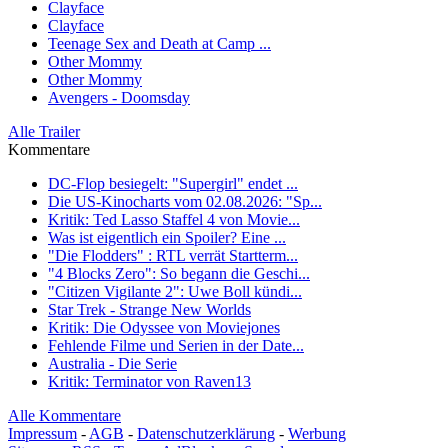
Clayface
Clayface
Teenage Sex and Death at Camp ...
Other Mommy
Other Mommy
Avengers - Doomsday
Alle Trailer
Kommentare
DC-Flop besiegelt: "Supergirl" endet ...
Die US-Kinocharts vom 02.08.2026: "Sp...
Kritik: Ted Lasso Staffel 4 von Movie...
Was ist eigentlich ein Spoiler? Eine ...
"Die Flodders" : RTL verrät Startterm...
"4 Blocks Zero": So begann die Geschi...
"Citizen Vigilante 2": Uwe Boll kündi...
Star Trek - Strange New Worlds
Kritik: Die Odyssee von Moviejones
Fehlende Filme und Serien in der Date...
Australia - Die Serie
Kritik: Terminator von Raven13
Alle Kommentare
Impressum
-
AGB
-
Datenschutzerklärung
-
Werbung