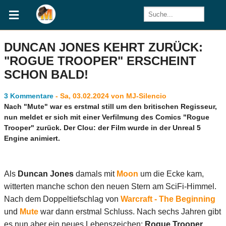
DUNCAN JONES KEHRT ZURÜCK:
"ROGUE TROOPER" ERSCHEINT
SCHON BALD!
3 Kommentare
- Sa, 03.02.2024 von MJ-Silencio
Nach "Mute" war es erstmal still um den britischen Regisseur,
nun meldet er sich mit einer Verfilmung des Comics "Rogue
Trooper" zurück. Der Clou: der Film wurde in der Unreal 5
Engine animiert.
Als
Duncan Jones
damals mit
Moon
um die Ecke kam,
witterten manche schon den neuen Stern am SciFi-Himmel.
Nach dem Doppeltiefschlag von
Warcraft - The Beginning
und
Mute
war dann erstmal Schluss. Nach sechs Jahren gibt
es nun aber ein neues Lebenszeichen:
Rogue Trooper