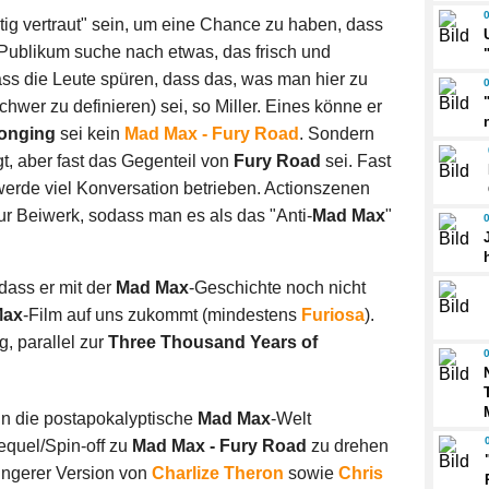
tig vertraut" sein, um eine Chance zu haben, dass
Publikum suche nach etwas, das frisch und
ass die Leute spüren, dass das, was man hier zu
hwer zu definieren) sei, so Miller. Eines könne er
Longing
sei kein
Mad Max - Fury Road
. Sondern
ägt, aber fast das Gegenteil von
Fury Road
sei. Fast
 werde viel Konversation betrieben. Actionszenen
ur Beiwerk, sodass man es als das "Anti-
Mad Max
"
, dass er mit der
Mad Max
-Geschichte noch nicht
Max
-Film auf uns zukommt (mindestens
Furiosa
).
g, parallel zur
Three Thousand Years of
in die postapokalyptische
Mad Max
-Welt
requel/Spin-off zu
Mad Max - Fury Road
zu drehen
üngerer Version von
Charlize Theron
sowie
Chris