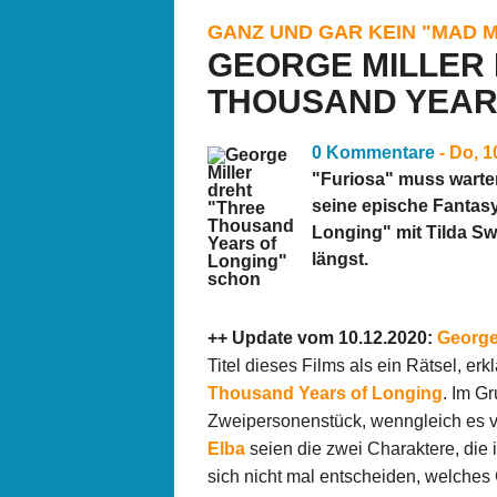
GANZ UND GAR KEIN "MAD M
GEORGE MILLER
THOUSAND YEAR
0 Kommentare
- Do, 
"Furiosa" muss warten
seine epische Fantas
Longing" mit Tilda Sw
längst.
++ Update vom 10.12.2020:
George 
Titel dieses Films als ein Rätsel, erk
Thousand Years of Longing
. Im G
Zweipersonenstück, wenngleich es vi
Elba
seien die zwei Charaktere, die 
sich nicht mal entscheiden, welches 