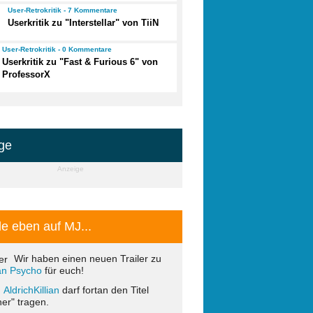
User-Retrokritik - 7 Kommentare
Userkritik zu "Interstellar" von TiiN
User-Retrokritik - 0 Kommentare
Userkritik zu "Fast & Furious 6" von
ProfessorX
ge
Anzeige
e eben auf MJ...
Wir haben einen neuen Trailer zu
ian Psycho
für euch!
AldrichKillian
darf fortan den Titel
er" tragen.