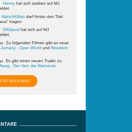
Henny
hat sich soeben auf MJ
ldet.
AldrichKillian
darf fortan den Titel
eus" tragen.
DADpool
hat sich auf MJ
ldet.
Zu folgenden Filmen gibt es neue
:
Jumanji - Open World
und
Resident
Es gibt einen neuen Trailer zu
 Aang - Der Herr der Elemente
.
S IST NOCH NEU?
NTARE