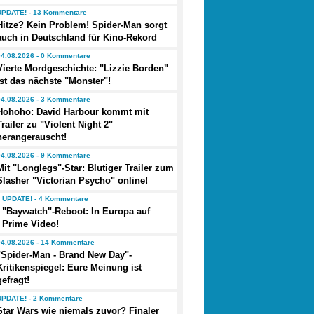
UPDATE! - 13 Kommentare
Hitze? Kein Problem! Spider-Man sorgt
auch in Deutschland für Kino-Rekord
04.08.2026 - 0 Kommentare
Vierte Mordgeschichte: "Lizzie Borden"
ist das nächste "Monster"!
04.08.2026 - 3 Kommentare
Hohoho: David Harbour kommt mit
Trailer zu "Violent Night 2"
herangerauscht!
04.08.2026 - 9 Kommentare
Mit "Longlegs"-Star: Blutiger Trailer zum
Slasher "Victorian Psycho" online!
UPDATE! - 4 Kommentare
"Baywatch"-Reboot: In Europa auf
Prime Video!
04.08.2026 - 14 Kommentare
"Spider-Man - Brand New Day"-
Kritikenspiegel: Eure Meinung ist
gefragt!
UPDATE! - 2 Kommentare
Star Wars wie niemals zuvor? Finaler