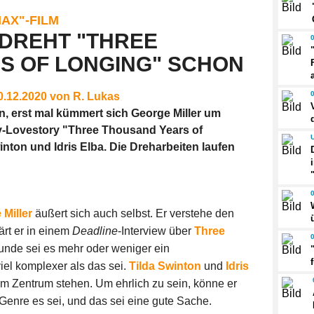
AX"-FILM
 DREHT "THREE
S OF LONGING" SCHON
10.12.2020 von R. Lukas
, erst mal kümmert sich George Miller um
y-Lovestory "Three Thousand Years of
inton und Idris Elba. Die Dreharbeiten laufen
Miller
äußert sich auch selbst. Er verstehe den
lärt er in einem
Deadline
-Interview über
Three
runde sei es mehr oder weniger ein
el komplexer als das sei.
Tilda Swinton
und
Idris
im Zentrum stehen. Um ehrlich zu sein, könne er
Genre es sei, und das sei eine gute Sache.