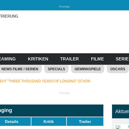
Anzeige
TRIERUNG
EAMING
KRITIKEN
TRAILER
FILME
SERI
NEWS FILME / SERIEN
SPECIALS
GEWINNSPIELE
OSCARS
EHT "THREE THOUSAND YEARS OF LONGING" SCHON
Anzeige
nging
Aktue
Details
Kritik
Trailer