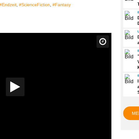
#Endzeit
,
#ScienceFiction
,
#Fantasy
ME