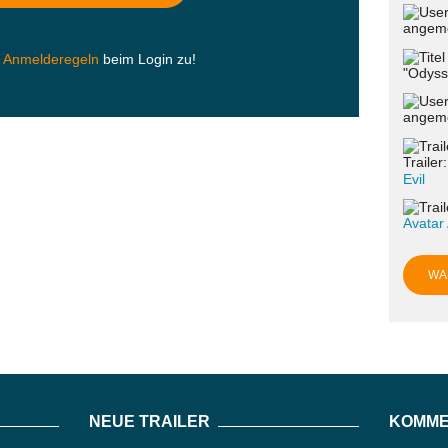
angeme
n
Anmelderegeln
beim Login zu!
"Odyss
angeme
Trailer
Evil
Avatar
WA
NEUE TRAILER
KOMME