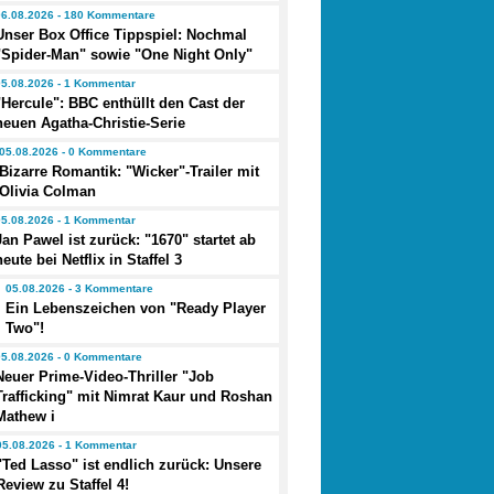
06.08.2026 - 180 Kommentare
Unser Box Office Tippspiel: Nochmal
"Spider-Man" sowie "One Night Only"
05.08.2026 - 1 Kommentar
"Hercule": BBC enthüllt den Cast der
neuen Agatha-Christie-Serie
05.08.2026 - 0 Kommentare
Bizarre Romantik: "Wicker"-Trailer mit
Olivia Colman
05.08.2026 - 1 Kommentar
Jan Pawel ist zurück: "1670" startet ab
heute bei Netflix in Staffel 3
05.08.2026 - 3 Kommentare
Ein Lebenszeichen von "Ready Player
Two"!
05.08.2026 - 0 Kommentare
Neuer Prime-Video-Thriller "Job
Trafficking" mit Nimrat Kaur und Roshan
Mathew i
05.08.2026 - 1 Kommentar
"Ted Lasso" ist endlich zurück: Unsere
Review zu Staffel 4!