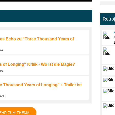
Retro
g
tes Echo zu "Three Thousand Years of
are
g
of Longing" Kritik - Wo ist die Magie?
are
g
e Thousand Years of Longing" + Trailer ist
tare
EHR ZUM THEMA