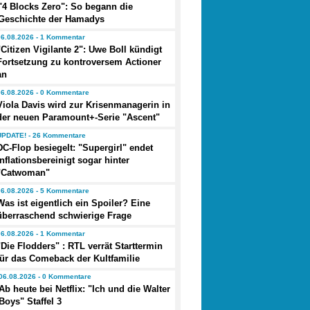
"4 Blocks Zero": So begann die
Geschichte der Hamadys
06.08.2026 - 1 Kommentar
"Citizen Vigilante 2": Uwe Boll kündigt
Fortsetzung zu kontroversem Actioner
an
06.08.2026 - 0 Kommentare
Viola Davis wird zur Krisenmanagerin in
der neuen Paramount+-Serie "Ascent"
UPDATE! - 26 Kommentare
DC-Flop besiegelt: "Supergirl" endet
inflationsbereinigt sogar hinter
"Catwoman"
06.08.2026 - 5 Kommentare
Was ist eigentlich ein Spoiler? Eine
überraschend schwierige Frage
06.08.2026 - 1 Kommentar
"Die Flodders" : RTL verrät Starttermin
für das Comeback der Kultfamilie
06.08.2026 - 0 Kommentare
Ab heute bei Netflix: "Ich und die Walter
Boys" Staffel 3