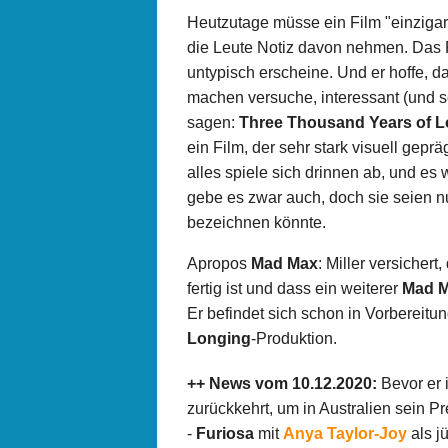
Heutzutage müsse ein Film "einzigar
die Leute Notiz davon nehmen. Das 
untypisch erscheine. Und er hoffe, d
machen versuche, interessant (und sc
sagen:
Three Thousand Years of 
ein Film, der sehr stark visuell gepr
alles spiele sich drinnen ab, und es
gebe es zwar auch, doch sie seien n
bezeichnen könnte.
Apropos
Mad Max
: Miller versichert
fertig ist und dass ein weiterer
Mad 
Er befindet sich schon in Vorbereitun
Longing
-Produktion.
++ News vom 10.12.2020:
Bevor er 
zurückkehrt, um in Australien sein P
-
Furiosa
mit
Anya Taylor-Joy
als j