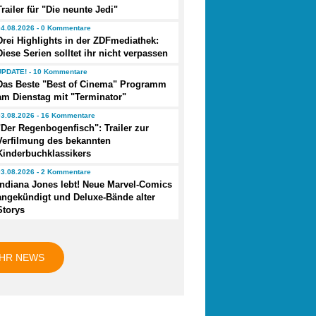
Trailer für "Die neunte Jedi"
04.08.2026 - 0 Kommentare
Drei Highlights in der ZDFmediathek:
Diese Serien solltet ihr nicht verpassen
UPDATE! - 10 Kommentare
Das Beste "Best of Cinema" Programm
am Dienstag mit "Terminator"
03.08.2026 - 16 Kommentare
"Der Regenbogenfisch": Trailer zur
Verfilmung des bekannten
Kinderbuchklassikers
03.08.2026 - 2 Kommentare
Indiana Jones lebt! Neue Marvel-Comics
angekündigt und Deluxe-Bände alter
Storys
HR NEWS