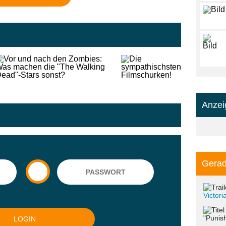
Anzei
Gerad
Victor
"Punish