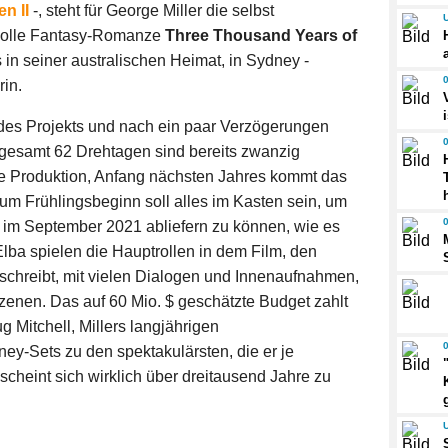
n II
-, steht für George Miller die selbst
volle Fantasy-Romanze
Three Thousand Years of
 in seiner australischen Heimat, in Sydney -
rin.
es Projekts und nach ein paar Verzögerungen
nsgesamt 62 Drehtagen sind bereits zwanzig
ie Produktion, Anfang nächsten Jahres kommt das
 Frühlingsbeginn soll alles im Kasten sein, um
im September 2021 abliefern zu können, wie es
 Elba spielen die Hauptrollen in dem Film, den
eschreibt, mit vielen Dialogen und Innenaufnahmen,
enen. Das auf 60 Mio. $ geschätzte Budget zahlt
g Mitchell, Millers langjährigen
ey-Sets zu den spektakulärsten, die er je
scheint sich wirklich über dreitausend Jahre zu