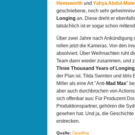
Hemsworth
und
Yahya Abdul-Matee
geschriebene, noch sehr geheimnis
Longing
an. Diese dreht er ebenfalls
tatsächlich ist er sogar schon mittend
Über zwei Jahre nach Ankündigung d
rollen jetzt die Kameras. Von den i
absolviert. Über Weihnachten ruht d
Team dann wieder zusammen, und zum
Three Thousand Years of Longing
der Plan ist. Tilda Swinton und Idris
Miller als eine Art "Anti-
Mad Max
" b
aber auch durchbrochen von Actionsz
sich offenbar aus: Für Produzent Dou
Produktionspartner, gehören die Sydn
gesehen hat. Und ja, die Geschichte 
erstrecken.
Quelle:
Deadline