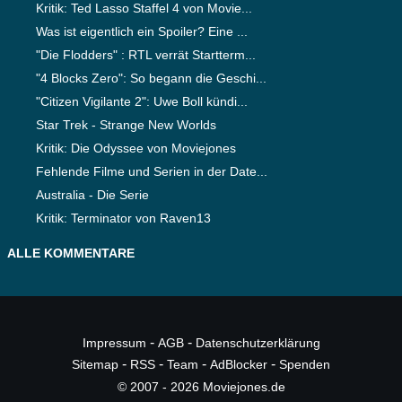
Kritik: Ted Lasso Staffel 4 von Movie...
Was ist eigentlich ein Spoiler? Eine ...
"Die Flodders" : RTL verrät Startterm...
"4 Blocks Zero": So begann die Geschi...
"Citizen Vigilante 2": Uwe Boll kündi...
Star Trek - Strange New Worlds
Kritik: Die Odyssee von Moviejones
Fehlende Filme und Serien in der Date...
Australia - Die Serie
Kritik: Terminator von Raven13
ALLE KOMMENTARE
-
-
Impressum
AGB
Datenschutzerklärung
-
-
-
-
Sitemap
RSS
Team
AdBlocker
Spenden
© 2007 - 2026 Moviejones.de