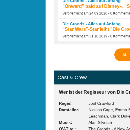
Die Croods - Alles auf Anfang
"Onward" bald auf Disney+, "S
Veröffentlicht am 24.09.2020 - 0 Komment
Die Croods - Alles auf Anfang
"Star Wars"-Star leiht "Die Cr
Veröffentlicht am 31.10.2019 - 0 Komment
ALL
Cast & Crew
Wer ist der Regisseur von Die Cr
Regie
Joel Crawford
Darsteller
Nicolas Cage, Emma St
Leachman, Clark Duke,
Musik
Alan Silvestri
OV-Titel
The Croods - A New A