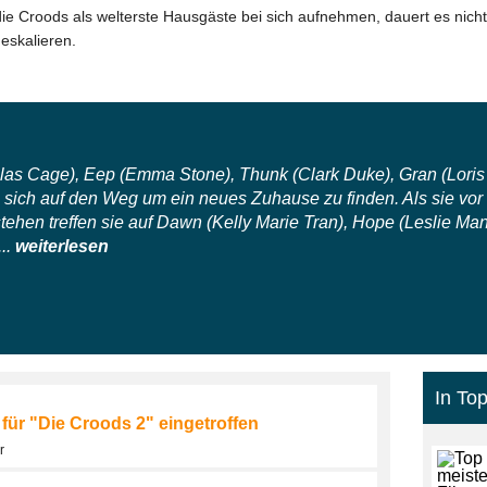
die Croods als welterste Hausgäste bei sich aufnehmen, dauert es nich
eskalieren.
olas Cage), Eep (Emma Stone), Thunk (Clark Duke), Gran (Lor
ich auf den Weg um ein neues Zuhause zu finden. Als sie vor
ehen treffen sie auf Dawn (Kelly Marie Tran), Hope (Leslie M
..
weiterlesen
In Top
 für "Die Croods 2" eingetroffen
r