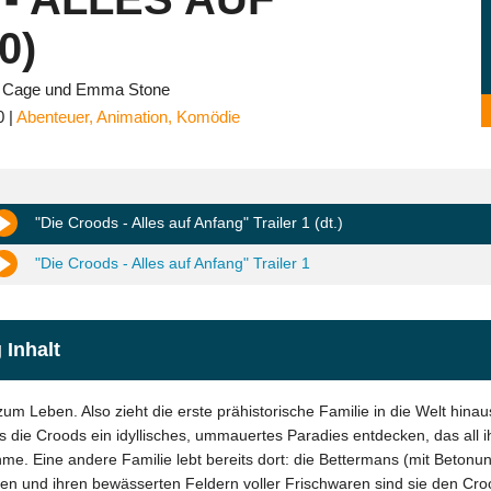
0)
as Cage und Emma Stone
0
Abenteuer
,
Animation
,
Komödie
"Die Croods - Alles auf Anfang" Trailer 1 (dt.)
"Die Croods - Alles auf Anfang" Trailer 1
 Inhalt
m Leben. Also zieht die erste prähistorische Familie in die Welt hina
 die Croods ein idyllisches, ummauertes Paradies entdecken, das all ihr
me. Eine andere Familie lebt bereits dort: die Bettermans (mit Betonung
n und ihren bewässerten Feldern voller Frischwaren sind sie den Crood