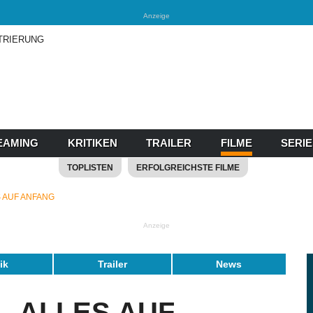
Anzeige
TRIERUNG
EAMING
KRITIKEN
TRAILER
FILME
SERI
TOPLISTEN
ERFOLGREICHSTE FILME
S AUF ANFANG
Anzeige
tik
Trailer
News
- ALLES AUF