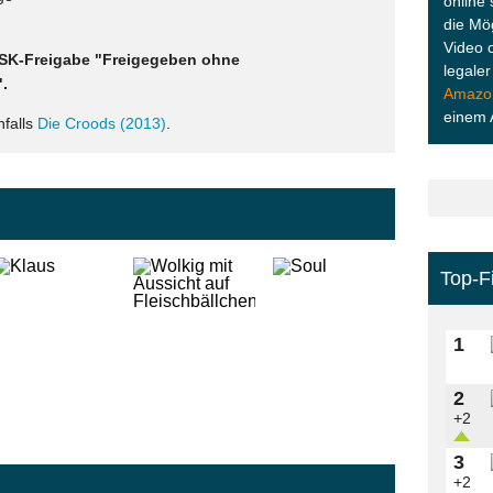
online 
die Mö
Video 
 FSK-Freigabe "Freigegeben ohne
legale
.
Amazo
einem 
falls
Die Croods (2013)
.
Top-F
1
2
+2
3
+2