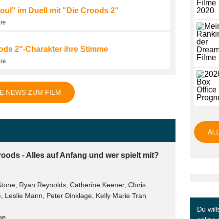
oul" im Duell mit "Die Croods 2"
are
oods 2"-Charakter ihre Stimme
are
E NEWS ZUM FILM
AL
oods - Alles auf Anfang und wer spielt mit?
one, Ryan Reynolds, Catherine Keener, Cloris
 Leslie Mann, Peter Dinklage, Kelly Marie Tran
Du will
ge