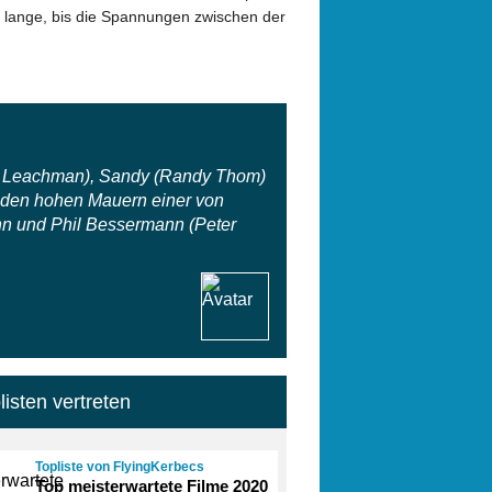
t lange, bis die Spannungen zwischen der
is Leachman), Sandy (Randy Thom)
 den hohen Mauern einer von
ann und Phil Bessermann (Peter
listen vertreten
Topliste von FlyingKerbecs
Top meisterwartete Filme 2020