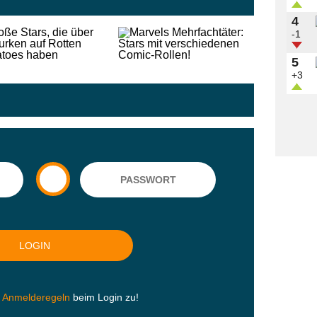
4
-1
5
+3
n
Anmelderegeln
beim Login zu!