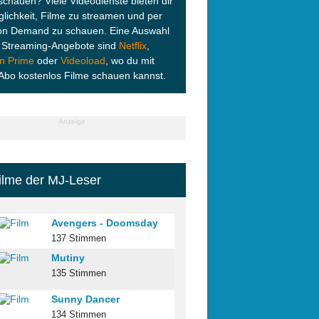
schauen? Viele Videodienste bieten dir
glichkeit, Filme zu streamen und per
on Demand zu schauen. Eine Auswahl
r Streaming-Angebote sind
Netflix
,
n Prime
oder
Videoload
, wo du mit
Abo kostenlos Filme schauen kannst.
Anzeige
ilme der MJ-Leser
Avengers - Doomsday
137 Stimmen
Mutiny
135 Stimmen
Sunny Dancer
134 Stimmen