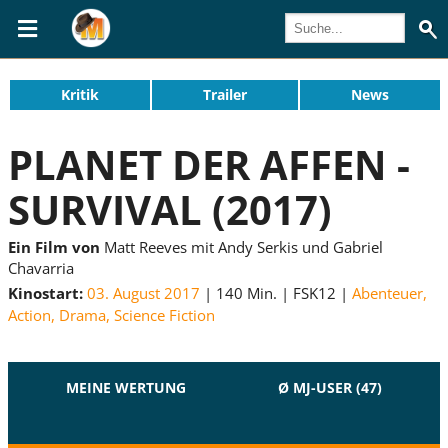
Kritik
Trailer
News
PLANET DER AFFEN -
SURVIVAL (2017)
Ein Film von
Matt Reeves mit Andy Serkis und Gabriel
Chavarria
Kinostart:
03. August 2017
140 Min.
FSK12
Abenteuer
,
Action
,
Drama
,
Science Fiction
MEINE WERTUNG
Ø MJ-USER (47)