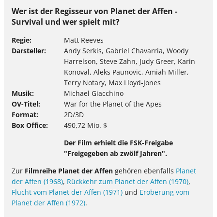
Wer ist der Regisseur von Planet der Affen -
Survival und wer spielt mit?
Regie
Matt Reeves
Darsteller
Andy Serkis, Gabriel Chavarria, Woody
Harrelson, Steve Zahn, Judy Greer, Karin
Konoval, Aleks Paunovic, Amiah Miller,
Terry Notary, Max Lloyd-Jones
Musik
Michael Giacchino
OV-Titel
War for the Planet of the Apes
Format
2D/3D
Box Office
490,72 Mio. $
Der Film erhielt die FSK-Freigabe
"Freigegeben ab zwölf Jahren".
Zur
Filmreihe Planet der Affen
gehören ebenfalls
Planet
der Affen (1968)
,
Rückkehr zum Planet der Affen (1970)
,
Flucht vom Planet der Affen (1971)
und
Eroberung vom
Planet der Affen (1972)
.