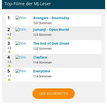
Top-Filme der MJ-Leser
1
Avengers - Doomsday
147 Stimmen
2
Jumanji - Open World
+2
123 Stimmen
3
The End of Oak Street
+2
122 Stimmen
4
Clayface
+3
118 Stimmen
5
Everytime
+1
114 Stimmen
DER MOVIEMETER