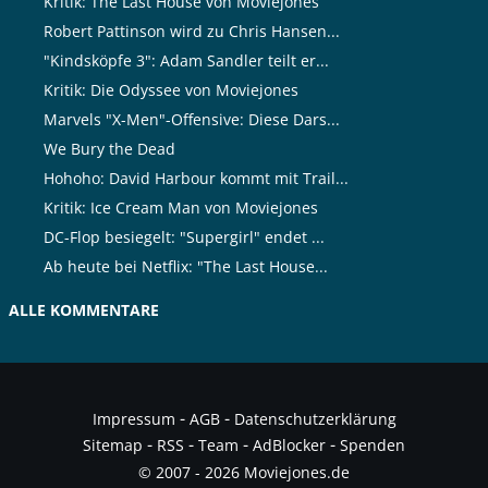
Kritik: The Last House von Moviejones
Robert Pattinson wird zu Chris Hansen...
"Kindsköpfe 3": Adam Sandler teilt er...
Kritik: Die Odyssee von Moviejones
Marvels "X-Men"-Offensive: Diese Dars...
We Bury the Dead
Hohoho: David Harbour kommt mit Trail...
Kritik: Ice Cream Man von Moviejones
DC-Flop besiegelt: "Supergirl" endet ...
Ab heute bei Netflix: "The Last House...
ALLE KOMMENTARE
-
-
Impressum
AGB
Datenschutzerklärung
-
-
-
-
Sitemap
RSS
Team
AdBlocker
Spenden
© 2007 - 2026 Moviejones.de