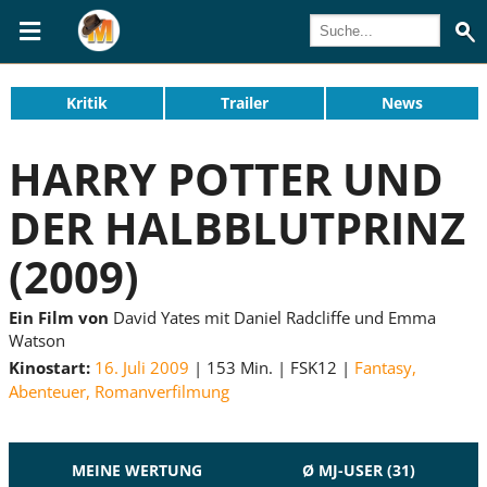
Kritik
Trailer
News
HARRY POTTER UND
DER HALBBLUTPRINZ
(2009)
Ein Film von
David Yates mit Daniel Radcliffe und Emma
Watson
Kinostart:
16. Juli 2009
153 Min.
FSK12
Fantasy
,
Abenteuer
,
Romanverfilmung
MEINE WERTUNG
Ø MJ-USER (31)