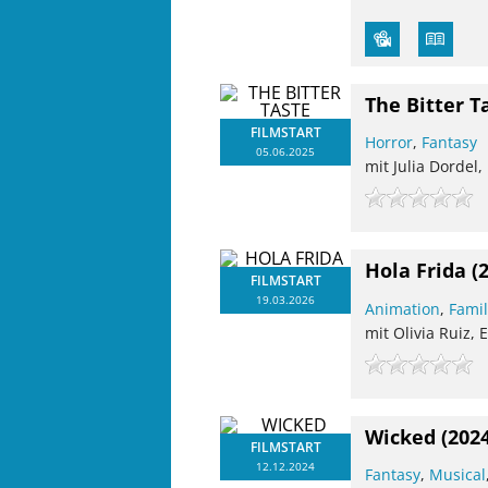
The Bitter T
FILMSTART
Horror
,
Fantasy
05.06.2025
mit Julia Dordel
Hola Frida
(
FILMSTART
19.03.2026
Animation
,
Famil
mit Olivia Ruiz
Wicked
(202
FILMSTART
12.12.2024
Fantasy
,
Musical