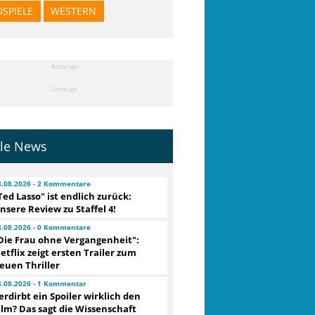
OSPIELE
WESTERN
Anzeige
Anzeige
lle News
8.08.2026 - 2 Kommentare
Ted Lasso" ist endlich zurück:
nsere Review zu Staffel 4!
8.08.2026 - 0 Kommentare
Die Frau ohne Vergangenheit":
etflix zeigt ersten Trailer zum
euen Thriller
8.08.2026 - 1 Kommentar
erdirbt ein Spoiler wirklich den
ilm? Das sagt die Wissenschaft