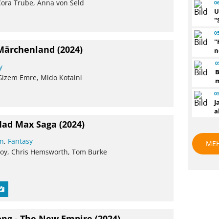
Cora Trube, Anna von Seld
0
U
"
0
"
Märchenland
(2024)
n
0
y
B
 Gizem Emre, Mido Kotaini
m
0
J
a
 Mad Max Saga
(2024)
on
,
Fantasy
ME
-Joy, Chris Hemsworth, Tom Burke
Kong - The New Empire
(2024)