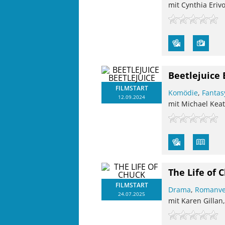
mit Cynthia Eriv
Beetlejuice 
FILMSTART
Komödie
,
Fantas
12.09.2024
mit Michael Kea
The Life of 
FILMSTART
Drama
,
Romanve
24.07.2025
mit Karen Gillan