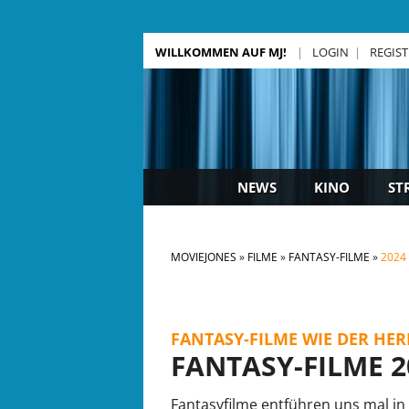
WILLKOMMEN AUF MJ!
LOGIN
REGIS
NEWS
KINO
ST
MOVIEJONES
FILME
FANTASY-FILME
2024
FANTASY-FILME WIE DER HER
FANTASY-FILME 2
Fantasyfilme entführen uns mal in 