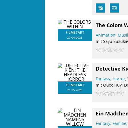
The Colors 
FILMSTART
Animation
,
Musi
27.04.2025
mit Sayu Suzukaw
Detective Ki
Fantasy
,
Horror
,
mit Quoc Huy, 
FILMSTART
29.05.2025
Ein Mädche
Fantasy
,
Familie