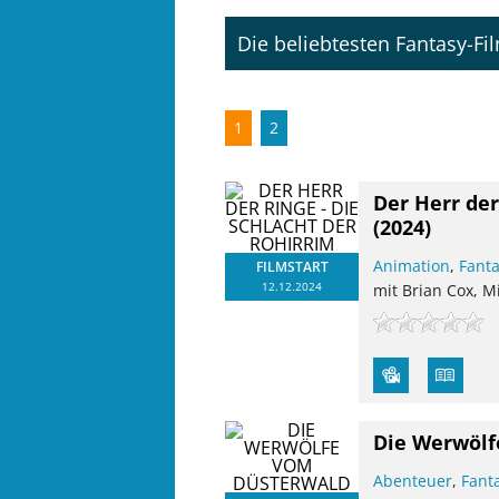
Die beliebtesten Fantasy-Fi
1
2
Der Herr der
(2024)
Animation
,
Fant
FILMSTART
12.12.2024
mit Brian Cox, M
Die Werwölf
Abenteuer
,
Fant