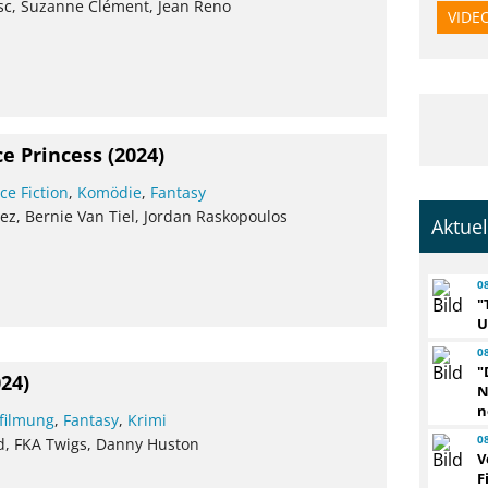
sc, Suzanne Clément, Jean Reno
VIDE
ce Princess
(2024)
ce Fiction
,
Komödie
,
Fantasy
z, Bernie Van Tiel, Jordan Raskopoulos
Aktue
0
"
U
0
"
024)
N
n
filmung
,
Fantasy
,
Krimi
0
rd, FKA Twigs, Danny Huston
V
F