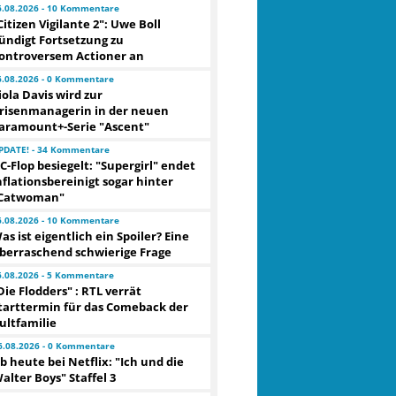
6.08.2026 - 10 Kommentare
Citizen Vigilante 2": Uwe Boll
ündigt Fortsetzung zu
ontroversem Actioner an
6.08.2026 - 0 Kommentare
iola Davis wird zur
risenmanagerin in der neuen
aramount+-Serie "Ascent"
PDATE! - 34 Kommentare
C-Flop besiegelt: "Supergirl" endet
nflationsbereinigt sogar hinter
Catwoman"
6.08.2026 - 10 Kommentare
as ist eigentlich ein Spoiler? Eine
berraschend schwierige Frage
6.08.2026 - 5 Kommentare
Die Flodders" : RTL verrät
tarttermin für das Comeback der
ultfamilie
6.08.2026 - 0 Kommentare
b heute bei Netflix: "Ich und die
alter Boys" Staffel 3