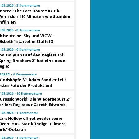
8.08.2026 - 3 Kommentare
nsere "The Last House" Kritik -
enn sich 110 Minuten wie Stunden
nfühlen
8.08.2026 - 0 Kommentare
b heute bei Sky und WOW:
Elsbeth" startet in Staffel 3
8.08.2026 - 0 Kommentare
on OnlyFans auf den Regiestuhl:
Spring Breakers 2" hat eine neue
egie!
PDATE! - 4 Kommentare
Kindsköpfe 3": Adam Sandler teilt
rstes Foto der Produktion!
7.08.2026 - 10 Kommentare
Jurassic World: Die Wiedergeburt 2"
erliert Regisseur Gareth Edwards
7.08.2026 - 1 Kommentar
tars Hollow öffnet wieder seine
üren: HBO Max kündigt "Gilmore-
irls"-Doku an
7.08.2026 - 1 Kommentar