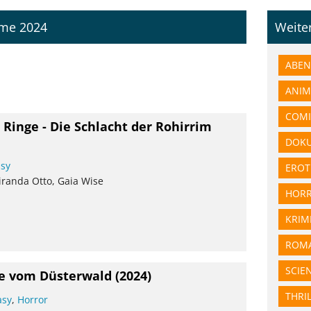
lme 2024
Weite
ABEN
ANIM
COMI
 Ringe - Die Schlacht der Rohirrim
DOK
asy
EROT
iranda Otto, Gaia Wise
HOR
KRIM
ROMA
SCIE
e vom Düsterwald
(2024)
THRI
asy
,
Horror