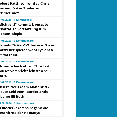
obert Pattinson wird zu Chris
ansen: Erster Trailer zu
Primetime"
7.08.2026 - 1 Kommentar
Michael 2" kommt: Lionsgate
rbeitet an Fortsetzung zum
ackson-Biopic
7.08.2026 - 6 Kommentare
arvels "X-Men"-Offensive: Diese
arsteller spielen wohl Cyclops &
mma Frost!
7.08.2026 - 9 Kommentare
b heute bei Netflix: "The Last
ouse" verspricht feinsten Sci-Fi-
orror
7.08.2026 - 7 Kommentare
nsere "Ice Cream Man" Kritik -
eues Leid vom "Borderlands"-
acher Eli Roth
6.08.2026 - 2 Kommentare
4 Blocks Zero": So begann die
eschichte der Hamadys