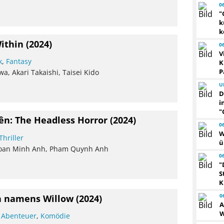
0
"
k
k
Within
(2024)
0
V
k
,
Fantasy
K
P
a, Akari Takaishi, Taisei Kido
U
D
i
"
ên: The Headless Horror
(2024)
0
W
Thriller
ü
Doan Minh Anh, Pham Quynh Anh
0
"
S
K
0
n namens Willow
(2024)
A
W
,
Abenteuer
,
Komödie