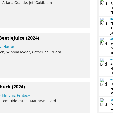
o, Ariana Grande, Jeff Goldblum
R
H
"
0
"
a
J
Beetlejuice
(2024)
0
M
y
,
Horror
D
ton, Winona Ryder, Catherine O’Hara
E
0
A
H
H
0
U
Chuck
(2024)
N
M
rfilmung
,
Fantasy
0
, Tom Hiddleston, Matthew Lillard
"
G