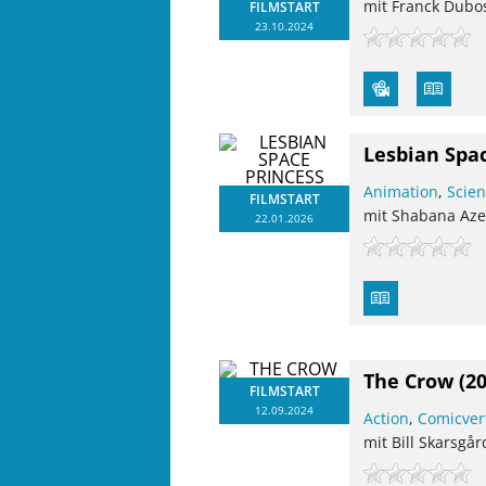
mit Franck Dubo
FILMSTART
23.10.2024
Lesbian Spa
Animation
,
Scien
FILMSTART
mit Shabana Azee
22.01.2026
The Crow
(2
FILMSTART
12.09.2024
Action
,
Comicver
mit Bill Skarsgå