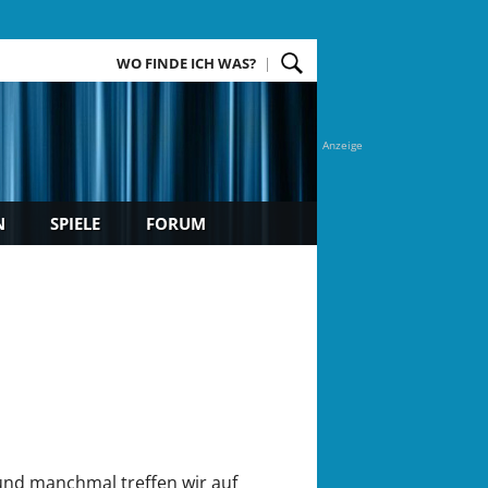
WO FINDE ICH WAS?
Anzeige
N
SPIELE
FORUM
 und manchmal treffen wir auf