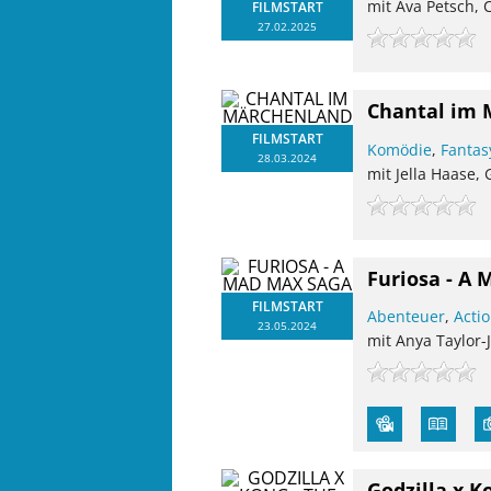
mit Ava Petsch, 
FILMSTART
27.02.2025
Chantal im 
FILMSTART
Komödie
,
Fantas
28.03.2024
mit Jella Haase,
Furiosa - A
FILMSTART
Abenteuer
,
Acti
23.05.2024
mit Anya Taylor
Godzilla x 