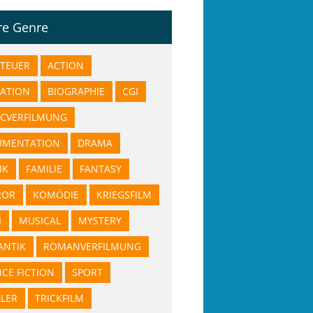
re Genre
TEUER
ACTION
ATION
BIOGRAPHIE
CGI
CVERFILMUNG
UMENTATION
DRAMA
IK
FAMILIE
FANTASY
ROR
KOMÖDIE
KRIEGSFILM
I
MUSICAL
MYSTERY
NTIK
ROMANVERFILMUNG
NCE FICTION
SPORT
LLER
TRICKFILM