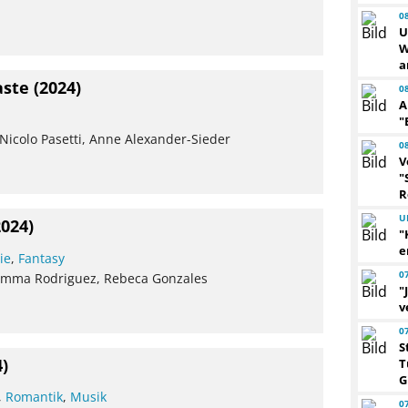
0
U
W
a
aste
(2024)
0
A
"
, Nicolo Pasetti, Anne Alexander-Sieder
0
V
"
R
U
2024)
"
e
ie
,
Fantasy
0
, Emma Rodriguez, Rebeca Gonzales
"
v
0
S
4)
T
G
,
Romantik
,
Musik
0