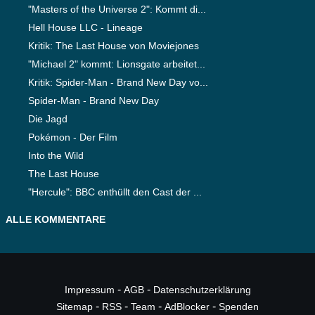
"Masters of the Universe 2": Kommt di...
Hell House LLC - Lineage
Kritik: The Last House von Moviejones
"Michael 2" kommt: Lionsgate arbeitet...
Kritik: Spider-Man - Brand New Day vo...
Spider-Man - Brand New Day
Die Jagd
Pokémon - Der Film
Into the Wild
The Last House
"Hercule": BBC enthüllt den Cast der ...
ALLE KOMMENTARE
-
-
Impressum
AGB
Datenschutzerklärung
-
-
-
-
Sitemap
RSS
Team
AdBlocker
Spenden