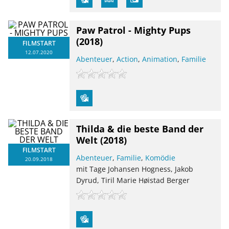
Paw Patrol - Mighty Pups
(2018)
FILMSTART
12.07.2020
Abenteuer
,
Action
,
Animation
,
Familie
Thilda & die beste Band der
Welt
(2018)
FILMSTART
Abenteuer
,
Familie
,
Komödie
20.09.2018
mit Tage Johansen Hogness, Jakob
Dyrud, Tiril Marie Høistad Berger