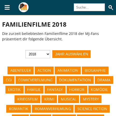
FAMILIENFILME 2018
Die zurzeit beliebtesten Familienfilme 2018 der MJ-Fans
präsentiert dir folgende Übersicht.
ABENTEUER
ACTION
ANIMATION
BIOGRAPHIE
CGI
COMICVERFILMUNG
DOKUMENTATION
DRAMA
EROTIK
FAMILIE
FANTASY
HORROR
KOMÖDIE
KRIEGSFILM
KRIMI
MUSICAL
MYSTERY
ROMANTIK
ROMANVERFILMUNG
SCIENCE FICTION