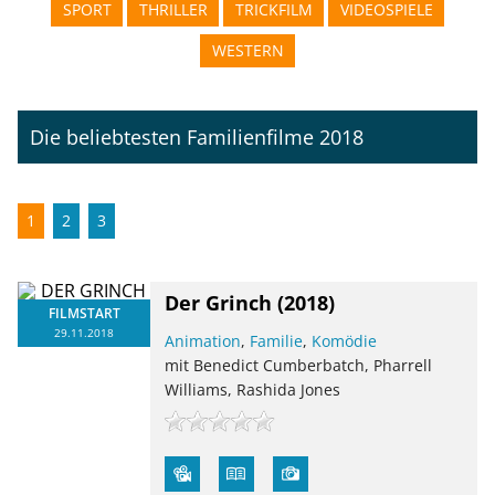
SPORT
THRILLER
TRICKFILM
VIDEOSPIELE
WESTERN
Die beliebtesten Familienfilme 2018
1
2
3
Der Grinch
(2018)
FILMSTART
29.11.2018
Animation
,
Familie
,
Komödie
mit Benedict Cumberbatch, Pharrell
Williams, Rashida Jones