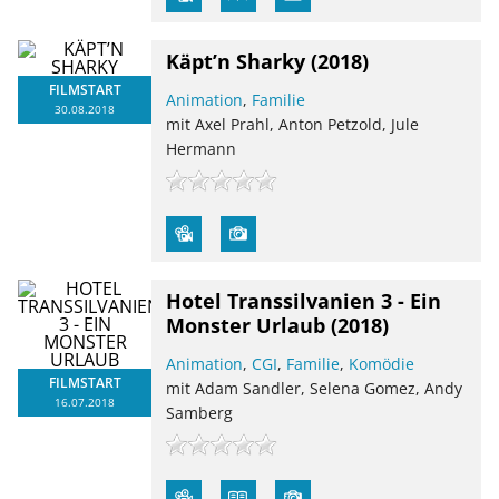
Käpt’n Sharky
(2018)
FILMSTART
Animation
,
Familie
30.08.2018
mit Axel Prahl, Anton Petzold, Jule
Hermann
Hotel Transsilvanien 3 - Ein
Monster Urlaub
(2018)
Animation
,
CGI
,
Familie
,
Komödie
FILMSTART
mit Adam Sandler, Selena Gomez, Andy
16.07.2018
Samberg