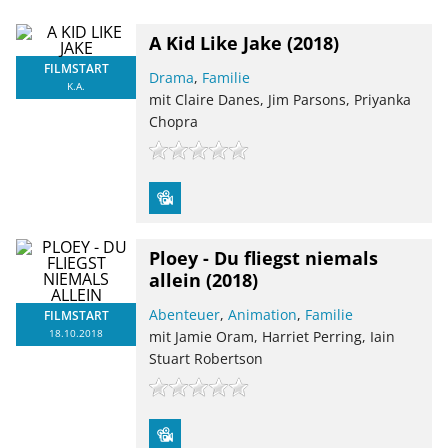
A Kid Like Jake
(2018)
FILMSTART
Drama
,
Familie
K.A.
mit Claire Danes, Jim Parsons, Priyanka
Chopra
Ploey - Du fliegst niemals
allein
(2018)
Abenteuer
,
Animation
,
Familie
FILMSTART
18.10.2018
mit Jamie Oram, Harriet Perring, Iain
Stuart Robertson