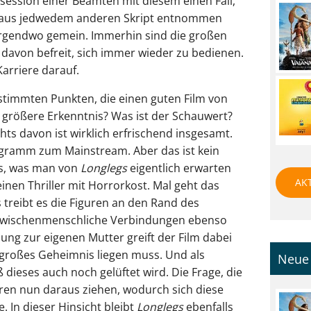
session einer Beamten mit diesem einen Fall,
aß aus jedwedem anderen Skript entnommen
h irgendwo gemein. Immerhin sind die großen
 davon befreit, sich immer wieder zu bedienen.
arriere darauf.
stimmten Punkten, die einen guten Film von
e größere Erkenntnis? Was ist der Schauwert?
hts davon ist wirklich erfrischend insgesamt.
ogramm zum Mainstream. Aber das ist kein
as, was man von
Longlegs
eigentlich erwarten
AK
inen Thriller mit Horrorkost. Mal geht das
 treibt es die Figuren an den Rand des
zwischenmenschliche Verbindungen ebenso
ung zur eigenen Mutter greift der Film dabei
n großes Geheimnis liegen muss. Und als
Neue 
dieses auch noch gelüftet wird. Die Frage, die
iguren nun daraus ziehen, wodurch sich diese
 In dieser Hinsicht bleibt
Longlegs
ebenfalls