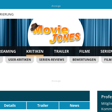
Anzeige
TRIERUNG
REAMING
KRITIKEN
TRAILER
FILME
SERIE
USER-KRITIKEN
SERIEN-REVIEWS
BEWERTUNGEN
FILM
Anzeige
Profe
Mitgli
Details
Trailer
News
Komme