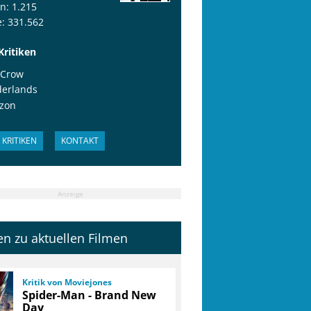
en: 1.215
: 331.562
Kritiken
 Crow
derlands
izon
KRITIKEN
KONTAKT
Anzeige
ken zu aktuellen Filmen
Kritik von Moviejones
Spider-Man - Brand New
Day