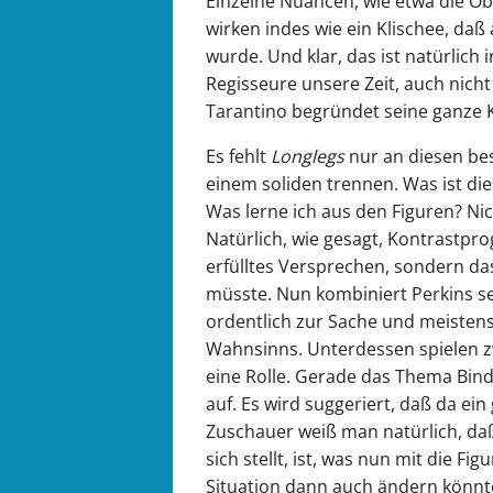
Einzelne Nuancen, wie etwa die Ob
wirken indes wie ein Klischee, d
wurde. Und klar, das ist natürlic
Regisseure unsere Zeit, auch nicht
Tarantino begründet seine ganze K
Es fehlt
Longlegs
nur an diesen be
einem soliden trennen. Was ist di
Was lerne ich aus den Figuren? Nic
Natürlich, wie gesagt, Kontrastpr
erfülltes Versprechen, sondern d
müsste. Nun kombiniert Perkins se
ordentlich zur Sache und meistens
Wahnsinns. Unterdessen spielen 
eine Rolle. Gerade das Thema Bind
auf. Es wird suggeriert, daß da ei
Zuschauer weiß man natürlich, daß 
sich stellt, ist, was nun mit die F
Situation dann auch ändern könnte.