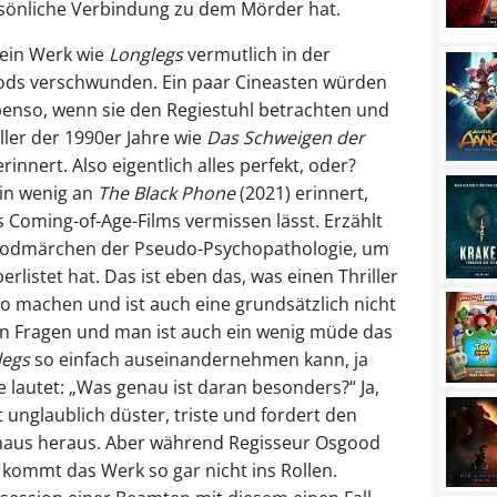
ersönliche Verbindung zu dem Mörder hat.
ein Werk wie
Longlegs
vermutlich in der
ods verschwunden. Ein paar Cineasten würden
 ebenso, wenn sie den Regiestuhl betrachten und
ller der 1990er Jahre wie
Das Schweigen der
rinnert. Also eigentlich alles perfekt, oder?
ein wenig an
The Black Phone
(2021) erinnert,
Coming-of-Age-Films vermissen lässt. Erzählt
ywoodmärchen der Pseudo-Psychopathologie, um
erlistet hat. Das ist eben das, was einen Thriller
so machen und ist auch eine grundsätzlich nicht
n Fragen und man ist auch ein wenig müde das
legs
so einfach auseinandernehmen kann, ja
 lautet: „Was genau ist daran besonders?“ Ja,
t unglaublich düster, triste und fordert den
chaus heraus. Aber während Regisseur Osgood
 kommt das Werk so gar nicht ins Rollen.