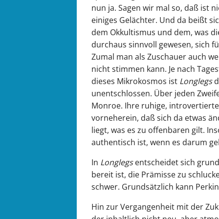
nun ja. Sagen wir mal so, daß ist 
einiges Gelächter. Und da beißt sic
dem Okkultismus und dem, was die 
durchaus sinnvoll gewesen, sich für
Zumal man als Zuschauer auch weiß
nicht stimmen kann. Je nach Tages
dieses Mikrokosmos ist
Longlegs
d
unentschlossen. Über jeden Zweife
Monroe. Ihre ruhige, introvertier
vorneherein, daß sich da etwas ä
liegt, was es zu offenbaren gilt. In
authentisch ist, wenn es darum geh
In
Longlegs
entscheidet sich grund
bereit ist, die Prämisse zu schluc
schwer. Grundsätzlich kann Perkin
Hin zur Vergangenheit mit der Zuk
der inhaltlich nicht neu, aber at