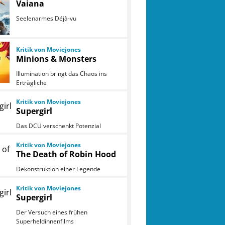
Vaiana
Seelenarmes Déjà-vu
Kritik von Moviejones
Minions & Monsters
Illumination bringt das Chaos ins
Erträgliche
Kritik von Moviejones
Supergirl
Das DCU verschenkt Potenzial
Kritik von Moviejones
The Death of Robin Hood
Dekonstruktion einer Legende
Kritik von Moviejones
Supergirl
Der Versuch eines frühen
Superheldinnenfilms