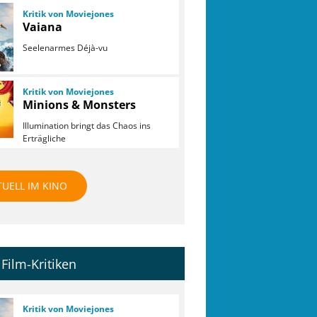
Kritik von Moviejones
Vaiana
Seelenarmes Déjà-vu
Kritik von Moviejones
Minions & Monsters
Illumination bringt das Chaos ins
Erträgliche
TUELL IM KINO
Film-Kritiken
Kritik von Moviejones