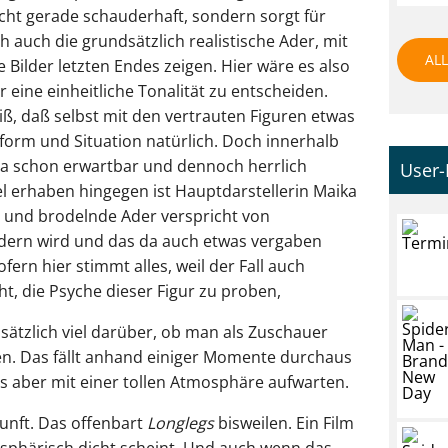
nicht gerade schauderhaft, sondern sorgt für
h auch die grundsätzlich realistische Ader, mit
ALL
Bilder letzten Endes zeigen. Hier wäre es also
 eine einheitliche Tonalität zu entscheiden.
, daß selbst mit den vertrauten Figuren etwas
form und Situation natürlich. Doch innerhalb
a schon erwartbar und dennoch herrlich
User-
l erhaben hingegen ist Hauptdarstellerin Maika
te und brodelnde Ader verspricht von
ndern wird und das da auch etwas vergaben
sofern hier stimmt alles, weil der Fall auch
t, die Psyche dieser Figur zu proben,
sätzlich viel darüber, ob man als Zuschauer
ken. Das fällt anhand einiger Momente durchaus
s aber mit einer tollen Atmosphäre aufwarten.
unft. Das offenbart
Longlegs
bisweilen. Ein Film
mosphärisch dicht scheint. Und auch wenn das