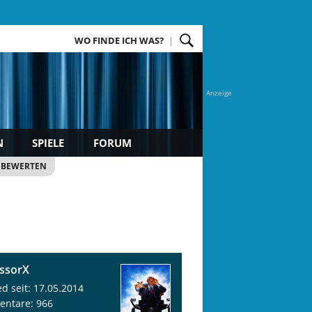
WO FINDE ICH WAS?
Anzeige
N
SPIELE
FORUM
 BEWERTEN
ssorX
ed seit: 17.05.2014
ntare: 966