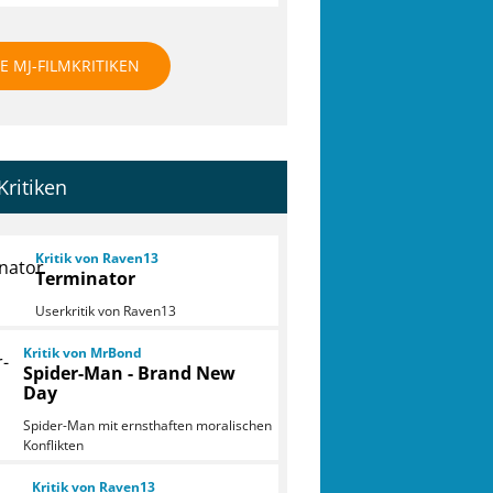
E MJ-FILMKRITIKEN
Kritiken
Kritik von Raven13
Terminator
Userkritik von Raven13
Kritik von MrBond
Spider-Man - Brand New
Day
Spider-Man mit ernsthaften moralischen
Konflikten
Kritik von Raven13