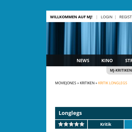
WILLKOMMEN AUF MJ!
LOGIN
REGIS
NEWS
KINO
ST
MJ-KRITIKEN
MOVIEJONES
KRITIKEN
KRITIK LONGLEGS
Longlegs
Kritik