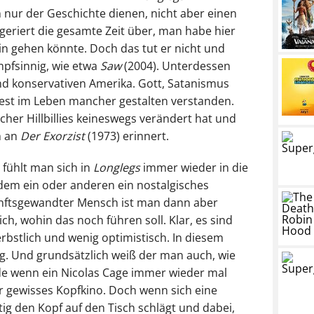
nur der Geschichte dienen, nicht aber einen
geriert die gesamte Zeit über, man habe hier
in gehen könnte. Doch das tut er nicht und
mpfsinnig, wie etwa
Saw
(2004). Unterdessen
und konservativen Amerika. Gott, Satanismus
est im Leben mancher gestalten verstanden.
cher Hillbillies keineswegs verändert hat und
h an
Der Exorzist
(1973) erinnert.
fühlt man sich in
Longlegs
immer wieder in die
dem ein oder anderen ein nostalgisches
nftsgewandter Mensch ist man dann aber
ch, wohin das noch führen soll. Klar, es sind
herbstlich und wenig optimistisch. In diesem
ig. Und grundsätzlich weiß der man auch, wie
e wenn ein Nicolas Cage immer wieder mal
ür gewisses Kopfkino. Doch wenn sich eine
ig den Kopf auf den Tisch schlägt und dabei,