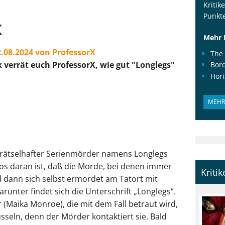
Kritik
Punkte
K
Mehr 
2.08.2024 von ProfessorX
The
ik verrät euch ProfessorX, wie gut "Longlegs"
Bor
Hor
MEHR 
in rätselhafter Serienmörder namens Longlegs
os daran ist, daß die Morde, bei denen immer
Kriti
d dann sich selbst ermordet am Tatort mit
runter findet sich die Unterschrift „Longlegs“.
 (Maika Monroe), die mit dem Fall betraut wird,
üsseln, denn der Mörder kontaktiert sie. Bald