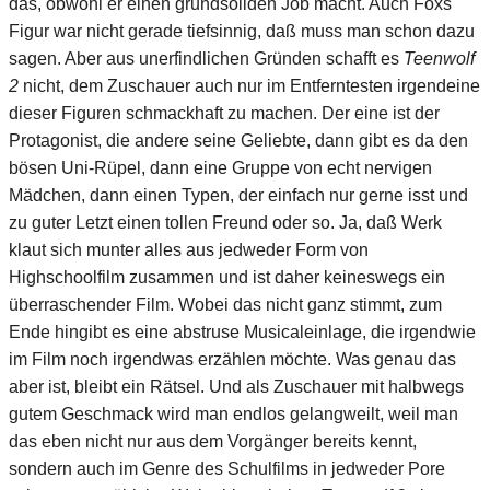
das, obwohl er einen grundsoliden Job macht. Auch Foxs
Figur war nicht gerade tiefsinnig, daß muss man schon dazu
sagen. Aber aus unerfindlichen Gründen schafft es
Teenwolf
2
nicht, dem Zuschauer auch nur im Entferntesten irgendeine
dieser Figuren schmackhaft zu machen. Der eine ist der
Protagonist, die andere seine Geliebte, dann gibt es da den
bösen Uni-Rüpel, dann eine Gruppe von echt nervigen
Mädchen, dann einen Typen, der einfach nur gerne isst und
zu guter Letzt einen tollen Freund oder so. Ja, daß Werk
klaut sich munter alles aus jedweder Form von
Highschoolfilm zusammen und ist daher keineswegs ein
überraschender Film. Wobei das nicht ganz stimmt, zum
Ende hingibt es eine abstruse Musicaleinlage, die irgendwie
im Film noch irgendwas erzählen möchte. Was genau das
aber ist, bleibt ein Rätsel. Und als Zuschauer mit halbwegs
gutem Geschmack wird man endlos gelangweilt, weil man
das eben nicht nur aus dem Vorgänger bereits kennt,
sondern auch im Genre des Schulfilms in jedweder Pore