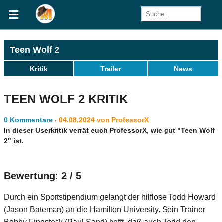
Teen Wolf 2
Kritik
Trailer
News
TEEN WOLF 2 KRITIK
0 Kommentare
- 04.08.2024 von ProfessorX
In dieser Userkritik verrät euch ProfessorX, wie gut "Teen Wolf
2" ist.
Bewertung: 2 / 5
Durch ein Sportstipendium gelangt der hilflose Todd Howard
(Jason Bateman) an die Hamilton University. Sein Trainer
Bobby Finestock (Paul Sand) hofft, daß auch Todd den