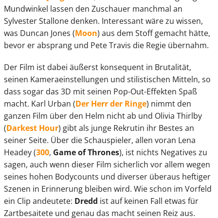
Mundwinkel lassen den Zuschauer manchmal an
Sylvester Stallone denken. Interessant wäre zu wissen,
was Duncan Jones (
Moon
) aus dem Stoff gemacht hätte,
bevor er absprang und Pete Travis die Regie übernahm.
Der Film ist dabei äußerst konsequent in Brutalität,
seinen Kameraeinstellungen und stilistischen Mitteln, so
dass sogar das 3D mit seinen Pop-Out-Effekten Spaß
macht. Karl Urban (
Der Herr der Ringe
) nimmt den
ganzen Film über den Helm nicht ab und Olivia Thirlby
(
Darkest Hour
) gibt als junge Rekrutin ihr Bestes an
seiner Seite. Über die Schauspieler, allen voran Lena
Headey (
300
,
Game of Thrones
), ist nichts Negatives zu
sagen, auch wenn dieser Film sicherlich vor allem wegen
seines hohen Bodycounts und diverser überaus heftiger
Szenen in Erinnerung bleiben wird. Wie schon im Vorfeld
ein Clip andeutete:
Dredd
ist auf keinen Fall etwas für
Zartbesaitete und genau das macht seinen Reiz aus.