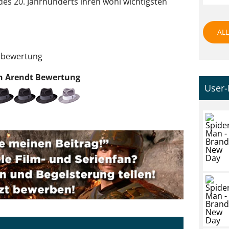
des 20. Jahrhunderts ihren wohl wichtigsten
ALL
enbewertung
 Arendt
Bewertung
User-