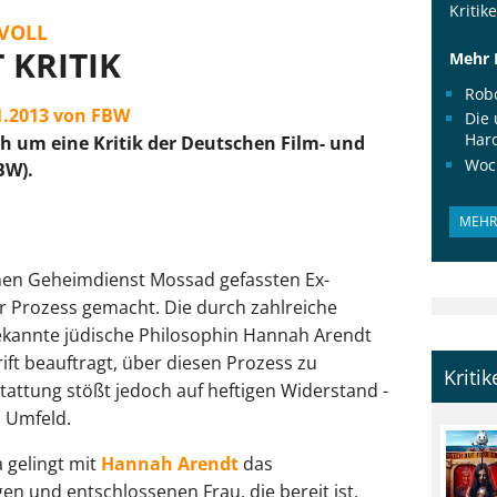
Kritik
VOLL
KRITIK
Mehr 
Rob
01.2013 von FBW
Die 
Haro
ch um eine Kritik der Deutschen Film- und
Woc
BW).
MEHR 
chen Geheimdienst Mossad gefassten Ex-
r Prozess gemacht. Die durch zahlreiche
ekannte jüdische Philosophin Hannah Arendt
ift beauftragt, über diesen Prozess zu
Kriti
stattung stößt jedoch auf heftigen Widerstand -
n Umfeld.
 gelingt mit
Hannah Arendt
das
en und entschlossenen Frau, die bereit ist,