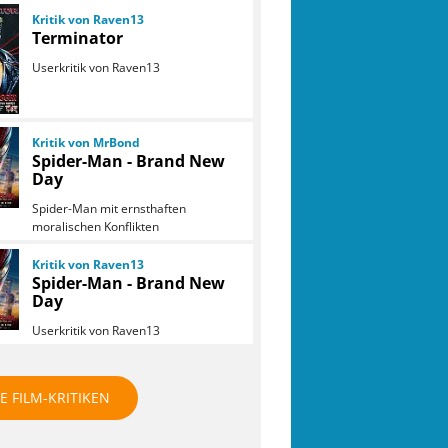
Kritik von Raven13
Terminator
Userkritik von Raven13
Kritik von MrBond
Spider-Man - Brand New
Day
Spider-Man mit ernsthaften
moralischen Konflikten
Kritik von Raven13
Spider-Man - Brand New
Day
Userkritik von Raven13
E FILM-KRITIKEN