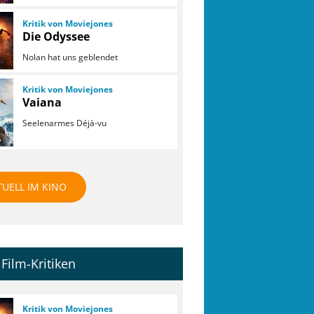
Kritik von Moviejones
Die Odyssee
Nolan hat uns geblendet
Kritik von Moviejones
Vaiana
Seelenarmes Déjà-vu
TUELL IM KINO
Film-Kritiken
Kritik von Moviejones