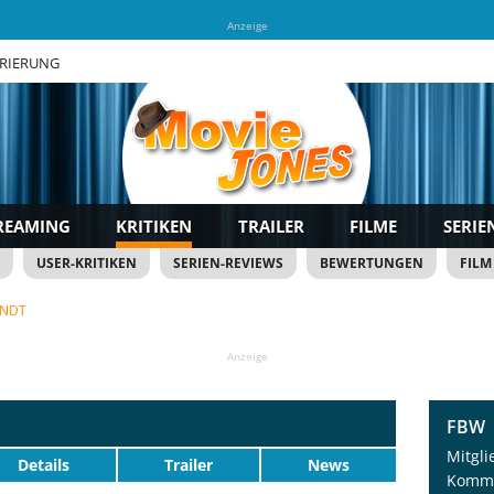
Anzeige
TRIERUNG
REAMING
KRITIKEN
TRAILER
FILME
SERIE
USER-KRITIKEN
SERIEN-REVIEWS
BEWERTUNGEN
FILM
ENDT
Anzeige
FBW
Mitgli
Details
Trailer
News
Komme