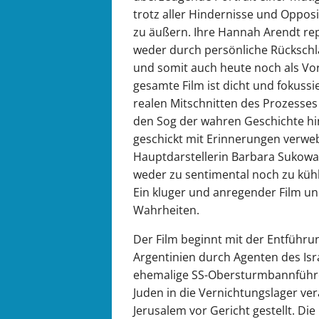
trotz aller Hindernisse und Oppo
zu äußern. Ihre Hannah Arendt repr
weder durch persönliche Rücksch
und somit auch heute noch als Vor
gesamte Film ist dicht und fokussi
realen Mitschnitten des Prozesses i
den Sog der wahren Geschichte hi
geschickt mit Erinnerungen verweb
Hauptdarstellerin Barbara Sukowa, di
weder zu sentimental noch zu kühl
Ein kluger und anregender Film un
Wahrheiten.
Der Film beginnt mit der Entführu
Argentinien durch Agenten des Is
ehemalige SS-Obersturmbannführer
Juden in die Vernichtungslager ve
Jerusalem vor Gericht gestellt. Di