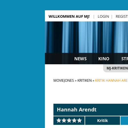
WILLKOMMEN AUF MJ!
LOGIN
REGIS
NEWS
KINO
ST
MJ-KRITIKEN
MOVIEJONES
KRITIKEN
KRITIK HANNAH AR
Hannah Arendt
Kritik