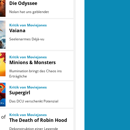
Die Odyssee
Nolan hat uns geblendet
Kritik von Moviejones
Vaiana
Seelenarmes Déjà-vu
Kritik von Moviejones
Minions & Monsters
Illumination bringt das Chaos ins
Erträgliche
Kritik von Moviejones
Supergirl
Das DCU verschenkt Potenzial
Kritik von Moviejones
The Death of Robin Hood
Dekonstruktion einer Legende