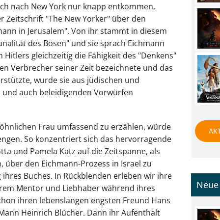
eich nach New York nur knapp entkommen,
r Zeitschrift "The New Yorker" über den
ann in Jerusalem". Von ihr stammt in diesem
nalität des Bösen" und sie sprach Eichmann
 Hitlers gleichzeitig die Fähigkeit des "Denkens"
en Verbrecher seiner Zeit bezeichnete und das
erstützte, wurde sie aus jüdischen und
gen und auch beleidigenden Vorwürfen
öhnlichen Frau umfassend zu erzählen, würde
AK
rengen. So konzentriert sich das hervorragende
ta und Pamela Katz auf die Zeitspanne, als
 über den Eichmann-Prozess in Israel zu
g ihres Buches. In Rückblenden erleben wir ihre
Neue 
hrem Mentor und Liebhaber während ihres
chon ihren lebenslangen engsten Freund Hans
Mann Heinrich Blücher. Dann ihr Aufenthalt