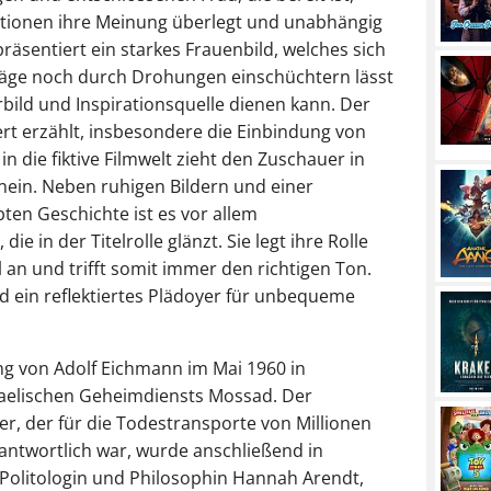
sitionen ihre Meinung überlegt und unabhängig
äsentiert ein starkes Frauenbild, welches sich
läge noch durch Drohungen einschüchtern lässt
bild und Inspirationsquelle dienen kann. Der
ert erzählt, insbesondere die Einbindung von
n die fiktive Filmwelt zieht den Zuschauer in
nein. Neben ruhigen Bildern und einer
ten Geschichte ist es vor allem
e in der Titelrolle glänzt. Sie legt ihre Rolle
 an und trifft somit immer den richtigen Ton.
d ein reflektiertes Plädoyer für unbequeme
ng von Adolf Eichmann im Mai 1960 in
raelischen Geheimdiensts Mossad. Der
, der für die Todestransporte von Millionen
rantwortlich war, wurde anschließend in
e Politologin und Philosophin Hannah Arendt,