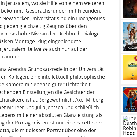
n Jerusalem, wo sie Hilfe von einem weiteren
d, bekommt. Gesprächsrunden mit Freunden,
 New Yorker Universität sind ein Hochgenuss
und geben gleichzeitig Zeugnis über den
 auch das hohe Niveau der Drehbuch-Dialoge
äzisen Montage, klug eingeblendete
Jerusalem, teilweise auch nur auf der
gträumen.
na Arendts Grundsatzrede in der Universität
n-Kollegen, eine intellektuell-philosophische
de Kamera mit ebenso guter Lichtarbeit
techenden Einstellungen die Gesichter der
Charaktere ist außergewöhnlich: Axel Milberg,
et McTeer und Julia Jentsch und schließlich
Lebens mit einer absoluten Glanzleistung als
g der Protagonisten ist nur eine Facette der
tta, die mit diesem Porträt über eine der