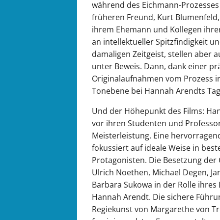
während des Eichmann-Prozesses i
früheren Freund, Kurt Blumenfel
ihrem Ehemann und Kollegen ihrer
an intellektueller Spitzfindigkeit 
damaligen Zeitgeist, stellen aber
unter Beweis. Dann, dank einer pr
Originalaufnahmen vom Prozess in 
Tonebene bei Hannah Arendts Ta
Und der Höhepunkt des Films: Han
vor ihren Studenten und Professore
Meisterleistung. Eine hervorragen
fokussiert auf ideale Weise in bes
Protagonisten. Die Besetzung der 
Ulrich Noethen, Michael Degen, Jan
Barbara Sukowa in der Rolle ihres 
Hannah Arendt. Die sichere Führun
Regiekunst von Margarethe von Tro