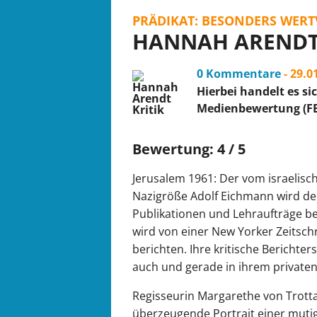
PRÄDIKAT: BESONDERS WERT
HANNAH ARENDT 
0 Kommentare
- 29.
Hierbei handelt es si
Medienbewertung (F
Bewertung: 4 / 5
Jerusalem 1961: Der vom israelis
Nazigröße Adolf Eichmann wird de
Publikationen und Lehraufträge b
wird von einer New Yorker Zeitschr
berichten. Ihre kritische Berichter
auch und gerade in ihrem private
Regisseurin Margarethe von Trotta
überzeugende Portrait einer mutig