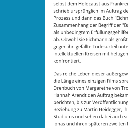
selbst dem Holocaust aus Frankr
schrieb ursprünglich im Auftrag de
Prozess und dann das Buch "Eichm
Zusammenhang der Begriff der "Ba
als unbedingtem Erfüllungsgehilfen
ab. Obwohl sie Eichmann als größt
gegen ihn gefällte Todesurteil unt
intellektuellen Kreisen mit hefti
konfrontiert.
Das reiche Leben dieser außergew
die Länge eines einzigen Films sp
Drehbuch von Margarethe von Trot
Hannah Arendt den Auftrag bekam,
berichten, bis zur Veröffentlichun
Beziehung zu Martin Heidegger, i
Studiums und sehen dabei auch s
Jonas und ihren späteren zweiten 