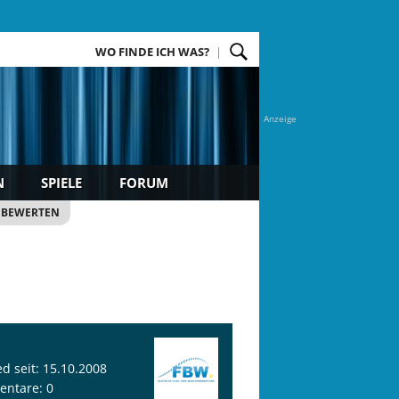
WO FINDE ICH WAS?
Anzeige
N
SPIELE
FORUM
 BEWERTEN
ed seit: 15.10.2008
ntare: 0